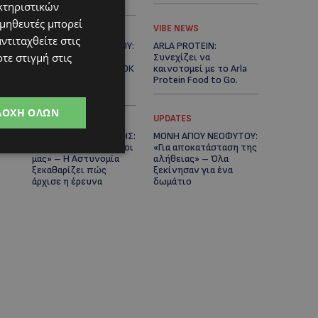
Κράτος
κτηριστικών
ομηθευτές μπορεί
LIFESTYLE
VIBE NEWS
ντιταχθείτε στις
ΕΛΕΝΑ ΠΑΠΑΔΟΠΟΥΛΟΥ:
ARLA PROTEIN:
τε στιγμή στις
Από τη σκηνή στην
Συνεχίζει να
Αντιπροεδρία του ΘΟΚ
καινοτομεί με το Arla
– «Μεγάλη τιμή και
Protein Food to Go.
μεγάλη ευθύνη»
ΔΟΧΉ ΌΛΩΝ
UPDATES
UPDATES
ΜΑΚΑΡΙΟΣ ΔΡΟΥΣΙΩΤΗΣ:
ΜΟΝΗ ΑΓΙΟΥ ΝΕΟΦΥΤΟΥ:
«Δεν ξεκινήσαμε μόνοι
«Για αποκατάσταση της
μας» – Η Αστυνομία
αλήθειας» – Όλα
ξεκαθαρίζει πώς
ξεκίνησαν για ένα
άρχισε η έρευνα
δωμάτιο