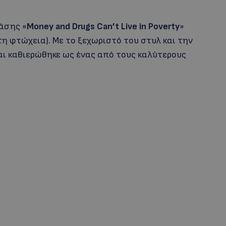
άσης «
Money
and
Drugs
Can
’t
Live
in
Poverty
»
τη φτώχεια). Με το ξεχωριστό του στυλ και την
και καθιερώθηκε ως ένας από τους καλύτερους