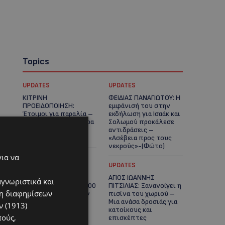
Topics
UPDATES
UPDATES
ΚΙΤΡΙΝΗ
ΦΕΙΔΙΑΣ ΠΑΝΑΓΙΩΤΟΥ: Η
ΠΡΟΕΙΔΟΠΟΙΗΣΗ:
εμφάνισή του στην
Έτοιμοι για παραλία –
εκδήλωση για Ισαάκ και
Στους 40°C και σήμερα
Σολωμού προκάλεσε
η Κύπρος-Πότε θα
αντιδράσεις –
τεθεί σε ισχύ
«Ασέβεια προς τους
νεκρούς»-(Φώτο)
για να
UPDATES
UPDATES
ΔΗΜΟΣ ΛΑΤΣΙΩΝ –
ΑΓΙΟΣ ΙΩΑΝΝΗΣ
αγνωριστικά και
ΓΕΡΙΟΥ: Πάνω από 8.000
ΠΙΤΣΙΛΙΑΣ: Ξανανοίγει η
ση διαφημίσεων
υπογραφές κατά των
πισίνα του χωριού –
Δομών Ανηλίκων –
Μια ανάσα δροσιάς για
 (1913)
Ζητούν γραπτή
κατοίκους και
πούς,
δέσμευση από το
επισκέπτες