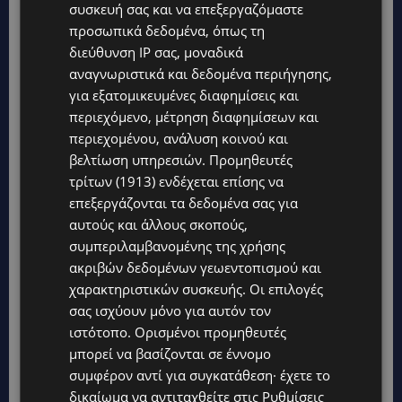
συσκευή σας και να επεξεργαζόμαστε
προσωπικά δεδομένα, όπως τη
διεύθυνση IP σας, μοναδικά
αναγνωριστικά και δεδομένα περιήγησης,
για εξατομικευμένες διαφημίσεις και
περιεχόμενο, μέτρηση διαφημίσεων και
περιεχομένου, ανάλυση κοινού και
βελτίωση υπηρεσιών.
Προμηθευτές
τρίτων (1913)
ενδέχεται επίσης να
επεξεργάζονται τα δεδομένα σας για
αυτούς και άλλους σκοπούς,
συμπεριλαμβανομένης της χρήσης
ακριβών δεδομένων γεωεντοπισμού και
χαρακτηριστικών συσκευής. Οι επιλογές
Topics
σας ισχύουν μόνο για αυτόν τον
ιστότοπο. Ορισμένοι προμηθευτές
UPDATES
μπορεί να βασίζονται σε έννομο
ΚΟΛΟΜΒΙΑ: Στους 77 οι νεκροί από τον σεισμό των 7,4 Ρίχτερ
– Αγωνία για τον 6χρονο γιο του δημάρχου που αγνοείται
συμφέρον αντί για συγκατάθεση· έχετε το
μέσα στα συντρίμμια
δικαίωμα να αντιταχθείτε στις
Ρυθμίσεις