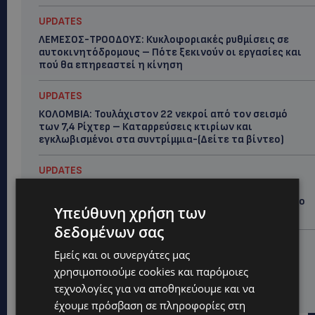
UPDATES
ΛΕΜΕΣΟΣ-ΤΡΟΟΔΟΥΣ: Κυκλοφοριακές ρυθμίσεις σε
αυτοκινητόδρομους – Πότε ξεκινούν οι εργασίες και
πού θα επηρεαστεί η κίνηση
UPDATES
ΚΟΛΟΜΒΙΑ: Τουλάχιστον 22 νεκροί από τον σεισμό
των 7,4 Ρίχτερ – Καταρρεύσεις κτιρίων και
εγκλωβισμένοι στα συντρίμμια-(Δείτε τα βίντεο)
UPDATES
ΝΑΥΤΙΛΙΑΚΟ ΚΕΝΤΡΟ ΣΤΗ ΛΑΡΝΑΚΑ: Στα σκαριά
επένδυση άνω των €100 εκατ. – Ποιος βρίσκεται στο
Υπεύθυνη χρήση των
τιμόνι του μεγάλου project-ΑΠΟΚΛΕΙΣΤΙΚΟ
δεδομένων σας
UPDATES
Εμείς και οι συνεργάτες μας
«ΣΕΙΡΗΝΕΣ»: Έπεσαν στη θάλασσα για έναν σκοπό –
χρησιμοποιούμε cookies και παρόμοιες
120 γυναίκες κολύμπησαν στον Πρωταρά για την
τεχνολογίες για να αποθηκεύουμε και να
Αροδαφνούσα-(Φώτο)
έχουμε πρόσβαση σε πληροφορίες στη