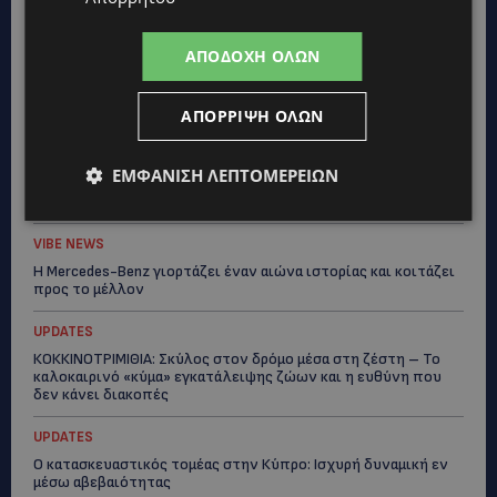
Topics
ΑΠΟΔΟΧΉ ΌΛΩΝ
VIBE NEWS
Διεθνώς αναγνωρισμένα κρασιά στην κορυφαία σχέση
ποιότητας-τιμής από τη Lidl Κύπρου
ΑΠΌΡΡΙΨΗ ΌΛΩΝ
UPDATES
ΕΜΦΆΝΙΣΗ ΛΕΠΤΟΜΕΡΕΙΏΝ
Ξεκίνησε η αντικατάσταση 100 χιλιομέτρων δικτύου
ύδρευσης στο κέντρο της Λεμεσού
VIBE NEWS
Η Mercedes-Benz γιορτάζει έναν αιώνα ιστορίας και κοιτάζει
προς το μέλλον
UPDATES
ΚΟΚΚΙΝΟΤΡΙΜΙΘΙΑ: Σκύλος στον δρόμο μέσα στη ζέστη – Το
καλοκαιρινό «κύμα» εγκατάλειψης ζώων και η ευθύνη που
δεν κάνει διακοπές
UPDATES
Ο κατασκευαστικός τομέας στην Κύπρο: Ισχυρή δυναμική εν
μέσω αβεβαιότητας