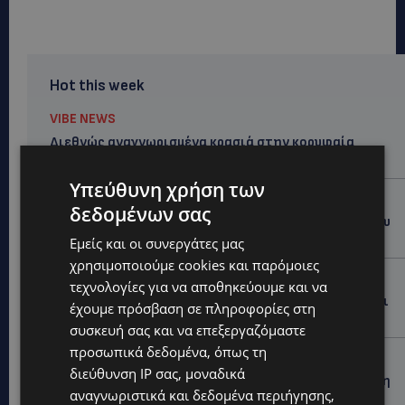
Hot this week
VIBE NEWS
Διεθνώς αναγνωρισμένα κρασιά στην κορυφαία
σχέση ποιότητας-τιμής από τη Lidl Κύπρου
Υπεύθυνη χρήση των
UPDATES
δεδομένων σας
Ξεκίνησε η αντικατάσταση 100 χιλιομέτρων δικτύου
ύδρευσης στο κέντρο της Λεμεσού
Εμείς και οι συνεργάτες μας
χρησιμοποιούμε cookies και παρόμοιες
VIBE NEWS
τεχνολογίες για να αποθηκεύουμε και να
Η Mercedes-Benz γιορτάζει έναν αιώνα ιστορίας και
έχουμε πρόσβαση σε πληροφορίες στη
κοιτάζει προς το μέλλον
συσκευή σας και να επεξεργαζόμαστε
προσωπικά δεδομένα, όπως τη
UPDATES
διεύθυνση IP σας, μοναδικά
ΚΟΚΚΙΝΟΤΡΙΜΙΘΙΑ: Σκύλος στον δρόμο μέσα στη ζέστη
αναγνωριστικά και δεδομένα περιήγησης,
– Το καλοκαιρινό «κύμα» εγκατάλειψης ζώων και η