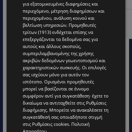
ευθύνη που δεν κάνει διακοπές
για εξατομικευμένες διαφημίσεις και
περιεχόμενο, μέτρηση διαφημίσεων και
UPDATES
περιεχομένου, ανάλυση κοινού και
Ο κατασκευαστικός τομέας στην Κύπρο: Ισχυρή
βελτίωση υπηρεσιών.
Προμηθευτές
δυναμική εν μέσω αβεβαιότητας
τρίτων (1913)
ενδέχεται επίσης να
επεξεργάζονται τα δεδομένα σας για
αυτούς και άλλους σκοπούς,
συμπεριλαμβανομένης της χρήσης
ακριβών δεδομένων γεωεντοπισμού και
χαρακτηριστικών συσκευής. Οι επιλογές
σας ισχύουν μόνο για αυτόν τον
ιστότοπο. Ορισμένοι προμηθευτές
μπορεί να βασίζονται σε έννομο
συμφέρον αντί για συγκατάθεση· έχετε το
δικαίωμα να αντιταχθείτε στις
Ρυθμίσεις
διαφήμισης
. Μπορείτε να ανακαλέσετε τη
συγκατάθεσή σας οποιαδήποτε στιγμή
στις
Ρυθμίσεις cookies
.
Πολιτική
Απορρήτου