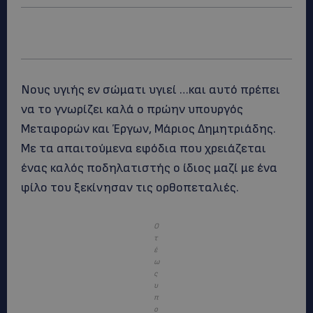
Νους υγιής εν σώματι υγιεί …και αυτό πρέπει
να το γνωρίζει καλά ο πρώην υπουργός
Μεταφορών και Έργων, Μάριος Δημητριάδης.
Με τα απαιτούμενα εφόδια που χρειάζεται
ένας καλός ποδηλατιστής ο ίδιος μαζί με ένα
φίλο του ξεκίνησαν τις ορθοπεταλιές.
Ο
τ
έ
ω
ς
υ
π
ο