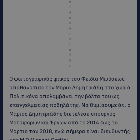
ο
ς
Δ
η
μ
η
τ
ρ
ι
ά
δ
η
ς
Ο φωτογραφικός φακός του Φειδία Μωϋσεως
απαθανάτισε τον Μάριο Δημητριάδη στο χωριό
Πολιτικόνα απολαμβάνει την βόλτα του ως
επαγγελματίας ποδηλάτης. Να θυμίσουμε ότι ο
Μάριος Δημητριάδης διετέλεσε υπουργός
Μεταφορών και Έργων από το 2014 έως το
Μάρτιο του 2018, ενώ σήμερα είναι διευθυντής