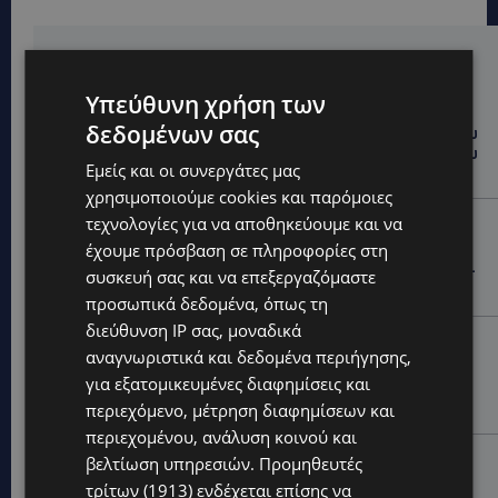
Hot this week
Υπεύθυνη χρήση των
UPDATES
δεδομένων σας
ΤΑΣΟΣ ΧΑΤΖΗΓΙΟΒΑΝΗΣ: Η συγκλονιστική ιστορία του
12χρονου Δημήτρη και η δωρεά των 12.500 ευρώ που
Εμείς και οι συνεργάτες μας
του έδωσε ελπίδα
χρησιμοποιούμε cookies και παρόμοιες
τεχνολογίες για να αποθηκεύουμε και να
STORIES
έχουμε πρόσβαση σε πληροφορίες στη
ΕΞΩΤΙΚΑ ΖΩΑ ΣΤΗΝ ΚΥΠΡΟ: Πότε επιτρέπεται και
πότε απαγορεύεται να έχεις μαϊμού ως κατοικίδιο –
συσκευή σας και να επεξεργαζόμαστε
Ποια ζώα μπορείς να διατηρείς νόμιμα
προσωπικά δεδομένα, όπως τη
διεύθυνση IP σας, μοναδικά
UPDATES
αναγνωριστικά και δεδομένα περιήγησης,
ΧΩΡΙΣ ΣΩΣΣΙΒΙΟ Η ΘΑΛΑΣΣΙΑ ΣΥΝΔΕΣΗ ΚΥΠΡΟΥ-
για εξατομικευμένες διαφημίσεις και
ΕΛΛΑΔΑΣ: «Χωρίς επιδότηση το πλοίο δεν θα
περιεχόμενο, μέτρηση διαφημίσεων και
ξανασηκώσει άγκυρα»
περιεχομένου, ανάλυση κοινού και
STORIES
βελτίωση υπηρεσιών.
Προμηθευτές
ΜΑΡΙΝΟΣ ΚΩΝΣΤΑΝΤΙΝΙΔΗΣ: Οι πρωτοβουλίες για να
τρίτων (1913)
ενδέχεται επίσης να