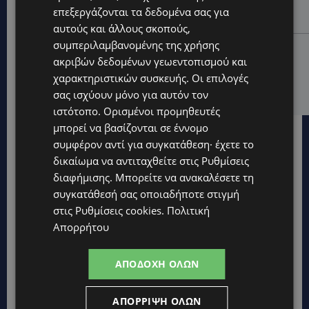
ξαναζωντανέψει η Μακαρίου και το κέντρο της
επεξεργάζονται τα δεδομένα σας για
Λευκωσίας-(Βίντεο)
αυτούς και άλλους σκοπούς,
συμπεριλαμβανομένης της χρήσης
UPDATES
ακριβών δεδομένων γεωεντοπισμού και
ΤΡΟΧΑΙΟ ΣΤΗΝ ΛΕΥΚΩΣΙΑ: Χειροπέδες και στη σύζυγο
χαρακτηριστικών συσκευής. Οι επιλογές
του 27χρονου – Φέρεται να παραπλάνησε την
Αστυνομία
σας ισχύουν μόνο για αυτόν τον
ιστότοπο. Ορισμένοι προμηθευτές
μπορεί να βασίζονται σε έννομο
συμφέρον αντί για συγκατάθεση· έχετε το
δικαίωμα να αντιταχθείτε στις
Ρυθμίσεις
διαφήμισης
. Μπορείτε να ανακαλέσετε τη
συγκατάθεσή σας οποιαδήποτε στιγμή
στις
Ρυθμίσεις cookies
.
Πολιτική
Απορρήτου
ΑΠΟΔΟΧΉ ΌΛΩΝ
ΑΠΌΡΡΙΨΗ ΌΛΩΝ