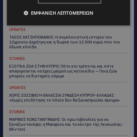
ΕΜΦΆΝΙΣΗ ΛΕΠΤΟΜΕΡΕΙΏΝ
Topics
UPDATES
ΤΑΣΟΣ ΧΑΤΖΗΓΙΟΒΑΝΗΣ: Η συγκλονιστική ιστορία του
12χρονου Δημήτρη και η δωρεά των 12.500 ευρώ που του
έδωσε ελπίδα
STORIES
ΕΞΩΤΙΚΑ ΖΩΑ ΣΤΗΝ ΚΥΠΡΟ: Πότε επιτρέπεται και πότε
απαγορεύεται να έχεις μαϊμού ως κατοικίδιο – Ποια ζώα
μπορείς να διατηρείς νόμιμα
UPDATES
ΧΩΡΙΣ ΣΩΣΣΙΒΙΟ Η ΘΑΛΑΣΣΙΑ ΣΥΝΔΕΣΗ ΚΥΠΡΟΥ-ΕΛΛΑΔΑΣ:
«Χωρίς επιδότηση το πλοίο δεν θα ξανασηκώσει άγκυρα»
STORIES
ΜΑΡΙΝΟΣ ΚΩΝΣΤΑΝΤΙΝΙΔΗΣ: Οι πρωτοβουλίες για να
ξαναζωντανέψει η Μακαρίου και το κέντρο της Λευκωσίας-
(Βίντεο)