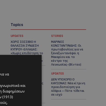
Topics
UPDATES
STORIES
ΧΩΡΙΣ ΣΩΣΣΙΒΙΟ Η
ΜΑΡΙΝΟΣ
ΘΑΛΑΣΣΙΑ ΣΥΝΔΕΣΗ
ΚΩΝΣΤΑΝΤΙΝΙΔΗΣ: Οι
ΚΥΠΡΟΥ-ΕΛΛΑΔΑΣ:
πρωτοβουλίες για να
«Χωρίς επιδότηση το
ξαναζωντανέψει η
πλοίο δεν θα
Μακαρίου και το
ξανασηκώσει άγκυρα»
κέντρο της
Λευκωσίας-(Βίντεο)
για να
UPDATES
UPDATES
ΤΡΟΧΑΙΟ ΣΤΗΝ
ΔΕΝ ΥΠΟΧΩΡΕΙ Ο
ΛΕΥΚΩΣΙΑ: Χειροπέδες
ΚΑΥΣΩΝΑΣ: Νέα κίτρινη
αγνωριστικά και
και στη σύζυγο του
προειδοποίηση για
ση διαφημίσεων
27χρονου – Φέρεται
40άρια – Πότε τίθεται
να παραπλάνησε την
σε ισχύ
 (1913)
Αστυνομία
πούς,