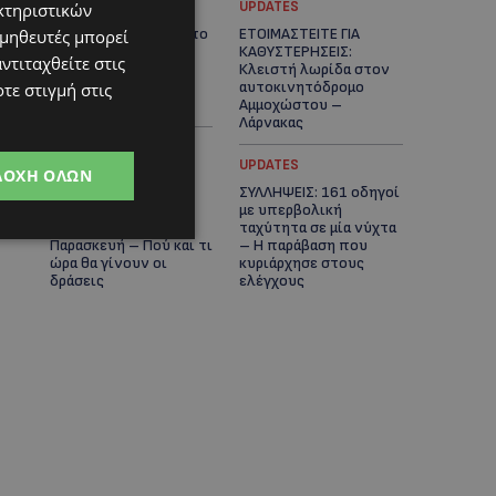
UPDATES
UPDATES
κτηριστικών
VIRAL: Κοράκι πήρε στο
ΕΤΟΙΜΑΣΤΕΙΤΕ ΓΙΑ
ομηθευτές μπορεί
κυνήγι γυναίκα – Η
ΚΑΘΥΣΤΕΡΗΣΕΙΣ:
ντιταχθείτε στις
απρόσμενη επίθεση
Κλειστή λωρίδα στον
καταγράφηκε σε
αυτοκινητόδρομο
τε στιγμή στις
βίντεο
Αμμοχώστου –
Λάρνακας
UPDATES
UPDATES
ΔΟΧΉ ΌΛΩΝ
ΙΣΑΑΚ-ΣΟΛΩΜΟΥ:
ΣΥΛΛΗΨΕΙΣ: 161 οδηγοί
Κλείνουν συμβολικά
με υπερβολική
οδοφράγματα την
ταχύτητα σε μία νύχτα
Παρασκευή – Πού και τι
– Η παράβαση που
ώρα θα γίνουν οι
κυριάρχησε στους
δράσεις
ελέγχους