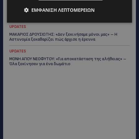
VIBE NEWS
ΕΜΦΆΝΙΣΗ ΛΕΠΤΟΜΕΡΕΙΏΝ
ARLA PROTEIN: Συνεχίζει να καινοτομεί με το Arla Protein Food
to Go.
UPDATES
ΜΑΚΑΡΙΟΣ ΔΡΟΥΣΙΩΤΗΣ: «Δεν ξεκινήσαμε μόνοι μας» – Η
Αστυνομία ξεκαθαρίζει πώς άρχισε η έρευνα
UPDATES
ΜΟΝΗ ΑΓΙΟΥ ΝΕΟΦΥΤΟΥ: «Για αποκατάσταση της αλήθειας» –
Όλα ξεκίνησαν για ένα δωμάτιο