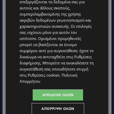
επεξεργάζονται τα δεδομένα σας για
UPDATES
αυτούς και άλλους σκοπούς,
ΚΙΤΡΙΝΗ ΠΡΟΕΙΔΟΠΟΙΗΣΗ: Έτοιμοι για παραλία – Στους 40°C
συμπεριλαμβανομένης της χρήσης
και σήμερα η Κύπρος-Πότε θα τεθεί σε ισχύ
ακριβών δεδομένων γεωεντοπισμού και
χαρακτηριστικών συσκευής. Οι επιλογές
UPDATES
σας ισχύουν μόνο για αυτόν τον
ΦΕΙΔΙΑΣ ΠΑΝΑΓΙΩΤΟΥ: Η εμφάνισή του στην εκδήλωση για
Ισαάκ και Σολωμού προκάλεσε αντιδράσεις – «Ασέβεια προς
ιστότοπο. Ορισμένοι προμηθευτές
τους νεκρούς»-(Φώτο)
μπορεί να βασίζονται σε έννομο
συμφέρον αντί για συγκατάθεση· έχετε το
UPDATES
δικαίωμα να αντιταχθείτε στις
Ρυθμίσεις
ΔΗΜΟΣ ΛΑΤΣΙΩΝ – ΓΕΡΙΟΥ: Πάνω από 8.000 υπογραφές κατά
των Δομών Ανηλίκων – Ζητούν γραπτή δέσμευση από το
διαφήμισης
. Μπορείτε να ανακαλέσετε τη
Κράτος
συγκατάθεσή σας οποιαδήποτε στιγμή
στις
Ρυθμίσεις cookies
.
Πολιτική
UPDATES
Απορρήτου
ΑΓΙΟΣ ΙΩΑΝΝΗΣ ΠΙΤΣΙΛΙΑΣ: Ξανανοίγει η πισίνα του χωριού –
Μια ανάσα δροσιάς για κατοίκους και επισκέπτες
ΑΠΟΔΟΧΉ ΌΛΩΝ
LIFESTYLE
ΕΛΕΝΑ ΠΑΠΑΔΟΠΟΥΛΟΥ: Από τη σκηνή στην Αντιπροεδρία του
ΘΟΚ – «Μεγάλη τιμή και μεγάλη ευθύνη»
ΑΠΌΡΡΙΨΗ ΌΛΩΝ