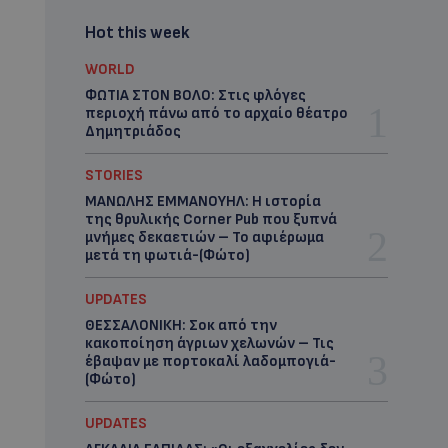
Hot this week
WORLD
ΦΩΤΙΑ ΣΤΟΝ ΒΟΛΟ: Στις φλόγες
περιοχή πάνω από το αρχαίο θέατρο
Δημητριάδος
STORIES
ΜΑΝΩΛΗΣ ΕΜΜΑΝΟΥΗΛ: Η ιστορία
της θρυλικής Corner Pub που ξυπνά
μνήμες δεκαετιών – Το αφιέρωμα
μετά τη φωτιά-(Φώτο)
UPDATES
ΘΕΣΣΑΛΟΝΙΚΗ: Σοκ από την
κακοποίηση άγριων χελωνών – Τις
έβαψαν με πορτοκαλί λαδομπογιά-
(Φώτο)
UPDATES