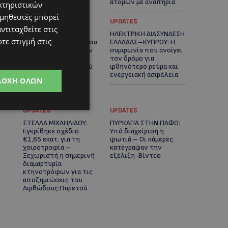
ατόμων με αναπηρία
κτηριστικών
ομηθευτές μπορεί
STORIES
UPDATES
ντιταχθείτε στις
ΟΡΦΕΑΣ ΣΟΛΩΜΟΥ: Ο
ΗΛΕΚΤΡΙΚΗ ΔΙΑΣΥΝΔΕΣΗ
τε στιγμή στις
10χρονος Κύπριος που
ΕΛΛΑΔΑΣ–ΚΥΠΡΟΥ: Η
πρωταγωνιστεί στην
συμφωνία που ανοίγει
εκστρατεία
τον δρόμο για
εξοικονόμησης νερού
φθηνότερο ρεύμα και
– Απλά βήματα που
ενεργειακή ασφάλεια
ΔΟΧΉ ΌΛΩΝ
κάνουν τη διαφορά -
(Βίντεο)
UPDATES
UPDATES
ΣΤΕΛΛΑ ΜΙΧΑΗΛΙΔΟΥ:
ΠΥΡΚΑΓΙΑ ΣΤΗΝ ΠΑΦΟ:
Εγκρίθηκε σχέδιο
Υπό διαχείριση η
€1,65 εκατ. για τη
φωτιά – Οι κάμερες
χοιροτροφία –
κατέγραψαν την
Ξεχωριστή η σημερινή
εξέλιξη-Βίντεο
διαμαρτυρία
κτηνοτρόφων για τις
αποζημιώσεις του
Αφθώδους Πυρετού