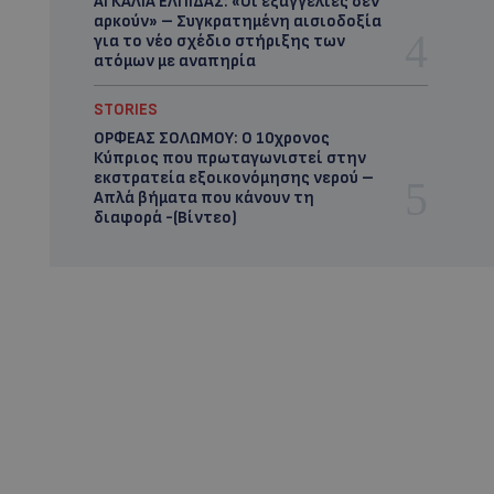
ΑΓΚΑΛΙΑ ΕΛΠΙΔΑΣ: «Οι εξαγγελίες δεν
αρκούν» – Συγκρατημένη αισιοδοξία
για το νέο σχέδιο στήριξης των
ατόμων με αναπηρία
STORIES
ΟΡΦΕΑΣ ΣΟΛΩΜΟΥ: Ο 10χρονος
Κύπριος που πρωταγωνιστεί στην
εκστρατεία εξοικονόμησης νερού –
Απλά βήματα που κάνουν τη
διαφορά -(Βίντεο)