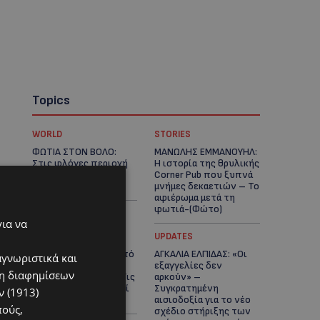
Topics
WORLD
STORIES
ΦΩΤΙΑ ΣΤΟΝ ΒΟΛΟ:
ΜΑΝΩΛΗΣ ΕΜΜΑΝΟΥΗΛ:
Στις φλόγες περιοχή
Η ιστορία της θρυλικής
πάνω από το αρχαίο
Corner Pub που ξυπνά
θέατρο Δημητριάδος
μνήμες δεκαετιών – Το
αφιέρωμα μετά τη
φωτιά-(Φώτο)
για να
UPDATES
UPDATES
ΘΕΣΣΑΛΟΝΙΚΗ: Σοκ από
ΑΓΚΑΛΙΑ ΕΛΠΙΔΑΣ: «Οι
αγνωριστικά και
την κακοποίηση
εξαγγελίες δεν
ση διαφημίσεων
άγριων χελωνών – Τις
αρκούν» –
έβαψαν με πορτοκαλί
Συγκρατημένη
 (1913)
λαδομπογιά-(Φώτο)
αισιοδοξία για το νέο
πούς,
σχέδιο στήριξης των