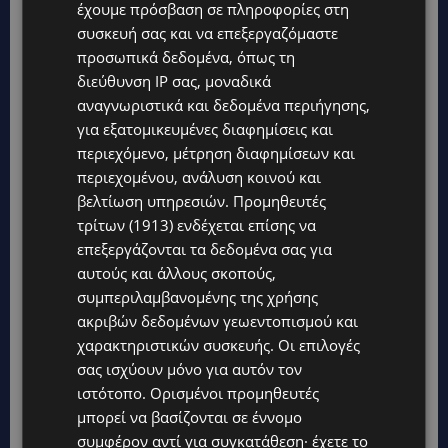
έχουμε πρόσβαση σε πληροφορίες στη
συσκευή σας και να επεξεργαζόμαστε
προσωπικά δεδομένα, όπως τη
διεύθυνση IP σας, μοναδικά
Topics
αναγνωριστικά και δεδομένα περιήγησης,
για εξατομικευμένες διαφημίσεις και
UPDATES
περιεχόμενο, μέτρηση διαφημίσεων και
ΦΕΙΔΙΑΣ ΠΑΝΑΓΙΩΤΟΥ: Η εμφάνισή του στην εκδήλωση για
Ισαάκ και Σολωμού προκάλεσε αντιδράσεις – «Ασέβεια προς
περιεχομένου, ανάλυση κοινού και
τους νεκρούς»-(Φώτο)
βελτίωση υπηρεσιών.
Προμηθευτές
τρίτων (1913)
ενδέχεται επίσης να
UPDATES
επεξεργάζονται τα δεδομένα σας για
ΔΗΜΟΣ ΛΑΤΣΙΩΝ – ΓΕΡΙΟΥ: Πάνω από 8.000 υπογραφές κατά
των Δομών Ανηλίκων – Ζητούν γραπτή δέσμευση από το
αυτούς και άλλους σκοπούς,
Κράτος
συμπεριλαμβανομένης της χρήσης
ακριβών δεδομένων γεωεντοπισμού και
UPDATES
χαρακτηριστικών συσκευής. Οι επιλογές
ΑΓΙΟΣ ΙΩΑΝΝΗΣ ΠΙΤΣΙΛΙΑΣ: Ξανανοίγει η πισίνα του χωριού –
Μια ανάσα δροσιάς για κατοίκους και επισκέπτες
σας ισχύουν μόνο για αυτόν τον
ιστότοπο. Ορισμένοι προμηθευτές
LIFESTYLE
μπορεί να βασίζονται σε έννομο
ΕΛΕΝΑ ΠΑΠΑΔΟΠΟΥΛΟΥ: Από τη σκηνή στην Αντιπροεδρία του
συμφέρον αντί για συγκατάθεση· έχετε το
ΘΟΚ – «Μεγάλη τιμή και μεγάλη ευθύνη»