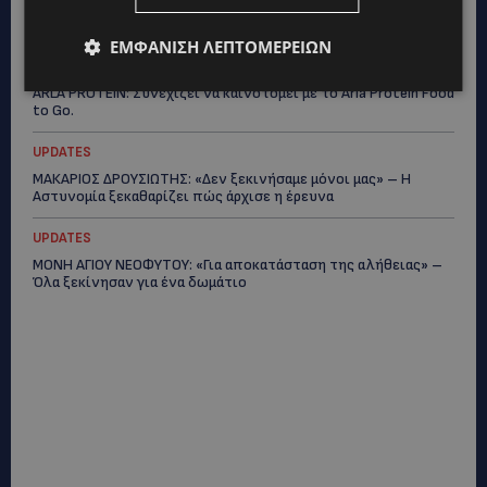
ΕΛΕΝΑ ΠΑΠΑΔΟΠΟΥΛΟΥ: Από τη σκηνή στην Αντιπροεδρία του
ΘΟΚ – «Μεγάλη τιμή και μεγάλη ευθύνη»
ΕΜΦΆΝΙΣΗ ΛΕΠΤΟΜΕΡΕΙΏΝ
VIBE NEWS
ARLA PROTEIN: Συνεχίζει να καινοτομεί με το Arla Protein Food
to Go.
UPDATES
ΜΑΚΑΡΙΟΣ ΔΡΟΥΣΙΩΤΗΣ: «Δεν ξεκινήσαμε μόνοι μας» – Η
Αστυνομία ξεκαθαρίζει πώς άρχισε η έρευνα
UPDATES
ΜΟΝΗ ΑΓΙΟΥ ΝΕΟΦΥΤΟΥ: «Για αποκατάσταση της αλήθειας» –
Όλα ξεκίνησαν για ένα δωμάτιο