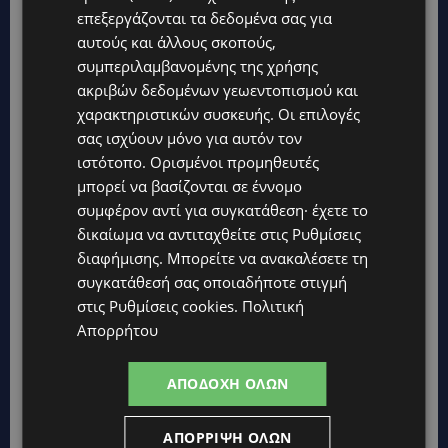
επεξεργάζονται τα δεδομένα σας για
Topics
αυτούς και άλλους σκοπούς,
συμπεριλαμβανομένης της χρήσης
UPDATES
ακριβών δεδομένων γεωεντοπισμού και
ΚΙΤΡΙΝΗ ΠΡΟΕΙΔΟΠΟΙΗΣΗ: Έτοιμοι για παραλία – Στους 40°C
χαρακτηριστικών συσκευής. Οι επιλογές
και σήμερα η Κύπρος-Πότε θα τεθεί σε ισχύ
σας ισχύουν μόνο για αυτόν τον
ιστότοπο. Ορισμένοι προμηθευτές
UPDATES
μπορεί να βασίζονται σε έννομο
ΦΕΙΔΙΑΣ ΠΑΝΑΓΙΩΤΟΥ: Η εμφάνισή του στην εκδήλωση για
Ισαάκ και Σολωμού προκάλεσε αντιδράσεις – «Ασέβεια προς
συμφέρον αντί για συγκατάθεση· έχετε το
τους νεκρούς»-(Φώτο)
δικαίωμα να αντιταχθείτε στις
Ρυθμίσεις
UPDATES
διαφήμισης
. Μπορείτε να ανακαλέσετε τη
ΔΗΜΟΣ ΛΑΤΣΙΩΝ – ΓΕΡΙΟΥ: Πάνω από 8.000 υπογραφές κατά
συγκατάθεσή σας οποιαδήποτε στιγμή
των Δομών Ανηλίκων – Ζητούν γραπτή δέσμευση από το
στις
Ρυθμίσεις cookies
.
Πολιτική
Κράτος
Απορρήτου
UPDATES
ΑΓΙΟΣ ΙΩΑΝΝΗΣ ΠΙΤΣΙΛΙΑΣ: Ξανανοίγει η πισίνα του χωριού –
ΑΠΟΔΟΧΉ ΌΛΩΝ
Μια ανάσα δροσιάς για κατοίκους και επισκέπτες
LIFESTYLE
ΑΠΌΡΡΙΨΗ ΌΛΩΝ