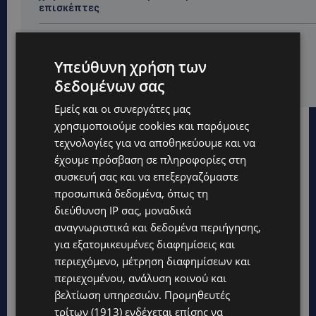
επισκέπτες
LIFESTYLE
ΕΛΕΝΑ ΠΑΠΑΔΟΠΟΥΛΟΥ: Από τη σκηνή στην
Υπεύθυνη χρήση των
Αντιπροεδρία του ΘΟΚ – «Μεγάλη τιμή και μεγάλη
ευθύνη»
δεδομένων σας
Εμείς και οι συνεργάτες μας
χρησιμοποιούμε cookies και παρόμοιες
τεχνολογίες για να αποθηκεύουμε και να
έχουμε πρόσβαση σε πληροφορίες στη
συσκευή σας και να επεξεργαζόμαστε
προσωπικά δεδομένα, όπως τη
διεύθυνση IP σας, μοναδικά
αναγνωριστικά και δεδομένα περιήγησης,
για εξατομικευμένες διαφημίσεις και
περιεχόμενο, μέτρηση διαφημίσεων και
περιεχομένου, ανάλυση κοινού και
βελτίωση υπηρεσιών.
Προμηθευτές
τρίτων (1913)
ενδέχεται επίσης να