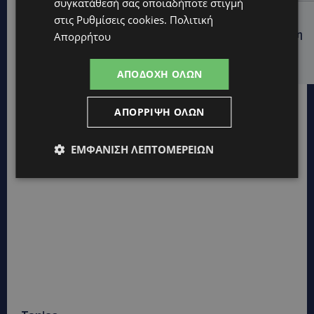
συγκατάθεσή σας οποιαδήποτε στιγμή
UPDATES
στις
Ρυθμίσεις cookies
.
Πολιτική
ΚΟΚΚΙΝΟΤΡΙΜΙΘΙΑ: Σκύλος στον δρόμο μέσα στη ζέστη
Απορρήτου
– Το καλοκαιρινό «κύμα» εγκατάλειψης ζώων και η
ευθύνη που δεν κάνει διακοπές
ΑΠΟΔΟΧΉ ΌΛΩΝ
ΑΠΌΡΡΙΨΗ ΌΛΩΝ
ΕΜΦΆΝΙΣΗ ΛΕΠΤΟΜΕΡΕΙΏΝ