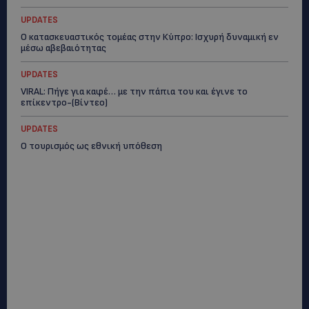
UPDATES
Ο κατασκευαστικός τομέας στην Κύπρο: Ισχυρή δυναμική εν
μέσω αβεβαιότητας
UPDATES
VIRAL: Πήγε για καφέ… με την πάπια του και έγινε το
επίκεντρο-(Βίντεο)
UPDATES
Ο τουρισμός ως εθνική υπόθεση