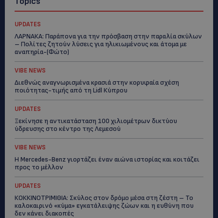
Topics
UPDATES
ΛΑΡΝΑΚΑ: Παράπονα για την πρόσβαση στην παραλία σκύλων
– Πολίτες ζητούν λύσεις για ηλικιωμένους και άτομα με
αναπηρία-(Φώτο)
VIBE NEWS
Διεθνώς αναγνωρισμένα κρασιά στην κορυφαία σχέση
ποιότητας-τιμής από τη Lidl Κύπρου
UPDATES
Ξεκίνησε η αντικατάσταση 100 χιλιομέτρων δικτύου
ύδρευσης στο κέντρο της Λεμεσού
VIBE NEWS
Η Mercedes-Benz γιορτάζει έναν αιώνα ιστορίας και κοιτάζει
προς το μέλλον
UPDATES
ΚΟΚΚΙΝΟΤΡΙΜΙΘΙΑ: Σκύλος στον δρόμο μέσα στη ζέστη – Το
καλοκαιρινό «κύμα» εγκατάλειψης ζώων και η ευθύνη που
δεν κάνει διακοπές