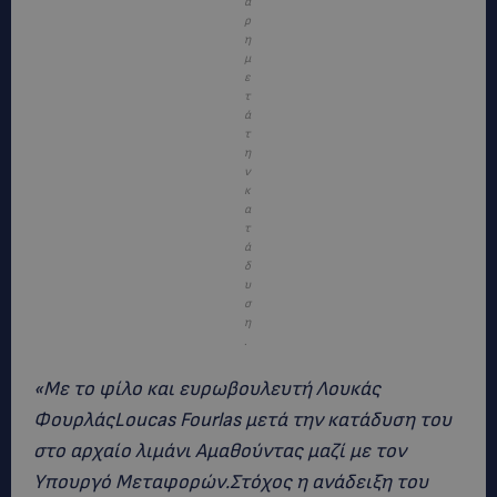
ά
ρ
η
μ
ε
τ
ά
τ
η
ν
κ
α
τ
ά
δ
υ
σ
η
.
«Με το φίλο και ευρωβουλευτή Λουκάς
ΦουρλάςLoucas Fourlas μετά την κατάδυση του
στο αρχαίο λιμάνι Αμαθούντας μαζί με τον
Υπουργό Μεταφορών.Στόχος η ανάδειξη του