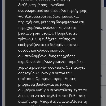
διεύθυνση IP σας, μοναδικά
αναγνωριστικά και δεδομένα περιήγησης,
Hot this week
για εξατομικευμένες διαφημίσεις και
περιεχόμενο, μέτρηση διαφημίσεων και
UPDATES
περιεχομένου, ανάλυση κοινού και
ΛΑΡΝΑΚΑ: Παράπονα για την πρόσβαση στην παραλία
βελτίωση υπηρεσιών.
Προμηθευτές
σκύλων – Πολίτες ζητούν λύσεις για ηλικιωμένους
και άτομα με αναπηρία-(Φώτο)
τρίτων (1913)
ενδέχεται επίσης να
επεξεργάζονται τα δεδομένα σας για
VIBE NEWS
αυτούς και άλλους σκοπούς,
Διεθνώς αναγνωρισμένα κρασιά στην κορυφαία
συμπεριλαμβανομένης της χρήσης
σχέση ποιότητας-τιμής από τη Lidl Κύπρου
ακριβών δεδομένων γεωεντοπισμού και
χαρακτηριστικών συσκευής. Οι επιλογές
UPDATES
σας ισχύουν μόνο για αυτόν τον
Ξεκίνησε η αντικατάσταση 100 χιλιομέτρων δικτύου
ιστότοπο. Ορισμένοι προμηθευτές
ύδρευσης στο κέντρο της Λεμεσού
μπορεί να βασίζονται σε έννομο
συμφέρον αντί για συγκατάθεση· έχετε το
VIBE NEWS
δικαίωμα να αντιταχθείτε στις
Ρυθμίσεις
Η Mercedes-Benz γιορτάζει έναν αιώνα ιστορίας και
κοιτάζει προς το μέλλον
διαφήμισης
. Μπορείτε να ανακαλέσετε τη