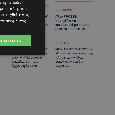
Κράτος
κτηριστικών
ομηθευτές μπορεί
LIFESTYLE
VIBE NEWS
ντιταχθείτε στις
ΕΛΕΝΑ ΠΑΠΑΔΟΠΟΥΛΟΥ:
ARLA PROTEIN:
τε στιγμή στις
Από τη σκηνή στην
Συνεχίζει να
Αντιπροεδρία του ΘΟΚ
καινοτομεί με το Arla
– «Μεγάλη τιμή και
Protein Food to Go.
μεγάλη ευθύνη»
ΔΟΧΉ ΌΛΩΝ
UPDATES
UPDATES
ΜΑΚΑΡΙΟΣ ΔΡΟΥΣΙΩΤΗΣ:
ΜΟΝΗ ΑΓΙΟΥ ΝΕΟΦΥΤΟΥ:
«Δεν ξεκινήσαμε μόνοι
«Για αποκατάσταση της
μας» – Η Αστυνομία
αλήθειας» – Όλα
ξεκαθαρίζει πώς
ξεκίνησαν για ένα
άρχισε η έρευνα
δωμάτιο