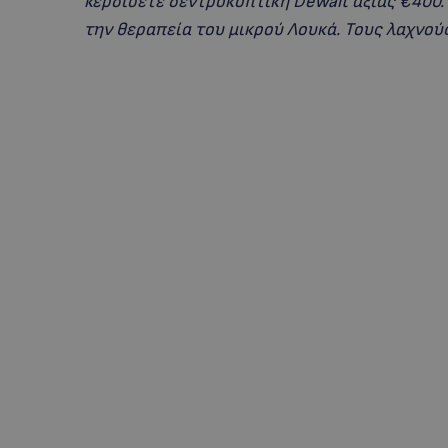
κερδίσετε δεντροκοπτική DeWalt αξίας €400.
την θεραπεία του μικρού Λουκά. Τους λαχνού