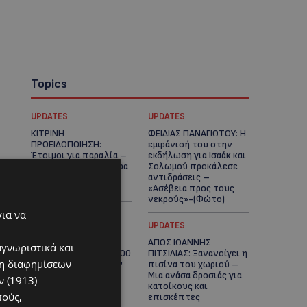
Topics
UPDATES
UPDATES
ΚΙΤΡΙΝΗ
ΦΕΙΔΙΑΣ ΠΑΝΑΓΙΩΤΟΥ: Η
ΠΡΟΕΙΔΟΠΟΙΗΣΗ:
εμφάνισή του στην
Έτοιμοι για παραλία –
εκδήλωση για Ισαάκ και
Στους 40°C και σήμερα
Σολωμού προκάλεσε
η Κύπρος-Πότε θα
αντιδράσεις –
τεθεί σε ισχύ
«Ασέβεια προς τους
νεκρούς»-(Φώτο)
για να
UPDATES
UPDATES
ΔΗΜΟΣ ΛΑΤΣΙΩΝ –
ΑΓΙΟΣ ΙΩΑΝΝΗΣ
αγνωριστικά και
ΓΕΡΙΟΥ: Πάνω από 8.000
ΠΙΤΣΙΛΙΑΣ: Ξανανοίγει η
ση διαφημίσεων
υπογραφές κατά των
πισίνα του χωριού –
Δομών Ανηλίκων –
Μια ανάσα δροσιάς για
 (1913)
Ζητούν γραπτή
κατοίκους και
πούς,
δέσμευση από το
επισκέπτες