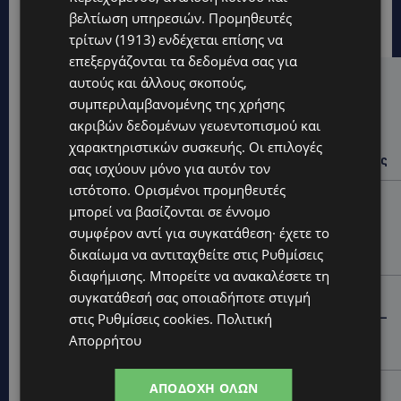
βελτίωση υπηρεσιών.
Προμηθευτές
τρίτων (1913)
ενδέχεται επίσης να
επεξεργάζονται τα δεδομένα σας για
αυτούς και άλλους σκοπούς,
Hot this week
συμπεριλαμβανομένης της χρήσης
UPDATES
ακριβών δεδομένων γεωεντοπισμού και
ΙΣΑΑΚ-ΣΟΛΩΜΟΥ: Κλείνουν συμβολικά οδοφράγματα
χαρακτηριστικών συσκευής. Οι επιλογές
την Παρασκευή – Πού και τι ώρα θα γίνουν οι δράσεις
σας ισχύουν μόνο για αυτόν τον
ιστότοπο. Ορισμένοι προμηθευτές
UPDATES
μπορεί να βασίζονται σε έννομο
ΣΥΛΛΗΨΕΙΣ: 161 οδηγοί με υπερβολική ταχύτητα σε
συμφέρον αντί για συγκατάθεση· έχετε το
μία νύχτα – Η παράβαση που κυριάρχησε στους
δικαίωμα να αντιταχθείτε στις
Ρυθμίσεις
ελέγχους
διαφήμισης
. Μπορείτε να ανακαλέσετε τη
STORIES
συγκατάθεσή σας οποιαδήποτε στιγμή
στις
Ρυθμίσεις cookies
.
Πολιτική
ΓΕΝΕΘΛΙΟΣ ΗΜΕΡΑ: Η ηλικία είναι μόνο ένας αριθμός –
Οι άνθρωποι και οι στιγμές είναι η πραγματική μας
Απορρήτου
ιστορία
ΑΠΟΔΟΧΉ ΌΛΩΝ
STORIES