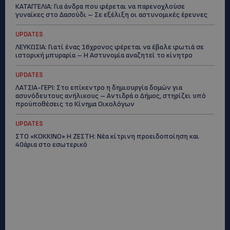
ΚΑΤΑΓΓΕΛΙΑ: Για άνδρα που φέρεται να παρενοχλούσε
γυναίκες στο Δασούδι – Σε εξέλιξη οι αστυνομικές έρευνες
UPDATES
ΛΕΥΚΩΣΙΑ: Γιατί ένας 16χρονος φέρεται να έβαλε φωτιά σε
ιστορική μπυραρία – Η Αστυνομία αναζητεί το κίνητρο
UPDATES
ΛΑΤΣΙΑ-ΓΕΡΙ: Στο επίκεντρο η δημιουργία δομών για
ασυνόδευτους ανήλικους – Αντιδρά ο Δήμος, στηρίζει υπό
προϋποθέσεις το Κίνημα Οικολόγων
UPDATES
ΣΤΟ «ΚΟΚΚΙΝΟ» Η ΖΕΣΤΗ: Νέα κίτρινη προειδοποίηση και
40άρια στο εσωτερικό