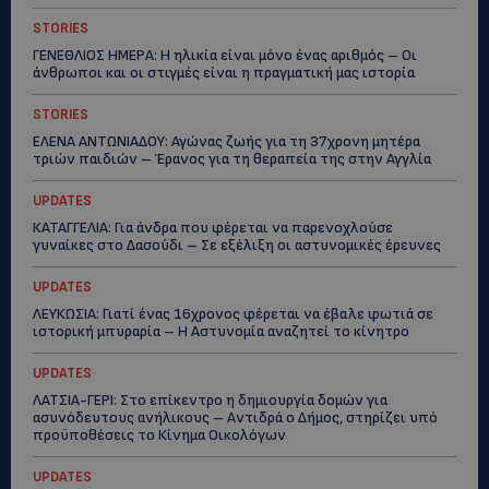
STORIES
ΓΕΝΕΘΛΙΟΣ ΗΜΕΡΑ: Η ηλικία είναι μόνο ένας αριθμός – Οι
άνθρωποι και οι στιγμές είναι η πραγματική μας ιστορία
STORIES
ΕΛΕΝΑ ΑΝΤΩΝΙΑΔΟΥ: Αγώνας ζωής για τη 37χρονη μητέρα
τριών παιδιών – Έρανος για τη θεραπεία της στην Αγγλία
UPDATES
ΚΑΤΑΓΓΕΛΙΑ: Για άνδρα που φέρεται να παρενοχλούσε
γυναίκες στο Δασούδι – Σε εξέλιξη οι αστυνομικές έρευνες
UPDATES
ΛΕΥΚΩΣΙΑ: Γιατί ένας 16χρονος φέρεται να έβαλε φωτιά σε
ιστορική μπυραρία – Η Αστυνομία αναζητεί το κίνητρο
UPDATES
ΛΑΤΣΙΑ-ΓΕΡΙ: Στο επίκεντρο η δημιουργία δομών για
ασυνόδευτους ανήλικους – Αντιδρά ο Δήμος, στηρίζει υπό
προϋποθέσεις το Κίνημα Οικολόγων
UPDATES