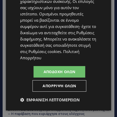
χαρακτηριστικών συσκευής. Οι επιλογές
σας ισχύουν μόνο για αυτόν τον
ιστότοπο. Ορισμένοι προμηθευτές
μπορεί να βασίζονται σε έννομο
συμφέρον αντί για συγκατάθεση· έχετε το
δικαίωμα να αντιταχθείτε στις
Ρυθμίσεις
διαφήμισης
. Μπορείτε να ανακαλέσετε τη
συγκατάθεσή σας οποιαδήποτε στιγμή
στις
Ρυθμίσεις cookies
.
Πολιτική
Απορρήτου
Topics
ΑΠΟΔΟΧΉ ΌΛΩΝ
UPDATES
ΑΠΌΡΡΙΨΗ ΌΛΩΝ
ΙΣΑΑΚ-ΣΟΛΩΜΟΥ: Κλείνουν συμβολικά οδοφράγματα την
Παρασκευή – Πού και τι ώρα θα γίνουν οι δράσεις
ΕΜΦΆΝΙΣΗ ΛΕΠΤΟΜΕΡΕΙΏΝ
UPDATES
ΣΥΛΛΗΨΕΙΣ: 161 οδηγοί με υπερβολική ταχύτητα σε μία νύχτα
– Η παράβαση που κυριάρχησε στους ελέγχους