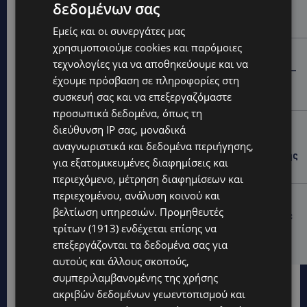
δεδομένων σας
μία νύχτα – Η παράβαση που κυριάρχησε στους
ελέγχους
Εμείς και οι συνεργάτες μας
χρησιμοποιούμε cookies και παρόμοιες
STORIES
τεχνολογίες για να αποθηκεύουμε και να
ΓΕΝΕΘΛΙΟΣ ΗΜΕΡΑ: Η ηλικία είναι μόνο ένας αριθμός –
έχουμε πρόσβαση σε πληροφορίες στη
Οι άνθρωποι και οι στιγμές είναι η πραγματική μας
ιστορία
συσκευή σας και να επεξεργαζόμαστε
προσωπικά δεδομένα, όπως τη
STORIES
διεύθυνση IP σας, μοναδικά
ΕΛΕΝΑ ΑΝΤΩΝΙΑΔΟΥ: Αγώνας ζωής για τη 37χρονη
αναγνωριστικά και δεδομένα περιήγησης,
μητέρα τριών παιδιών – Έρανος για τη θεραπεία της
για εξατομικευμένες διαφημίσεις και
στην Αγγλία
περιεχόμενο, μέτρηση διαφημίσεων και
περιεχομένου, ανάλυση κοινού και
UPDATES
βελτίωση υπηρεσιών.
Προμηθευτές
ΚΑΤΑΓΓΕΛΙΑ: Για άνδρα που φέρεται να παρενοχλούσε
τρίτων (1913)
ενδέχεται επίσης να
γυναίκες στο Δασούδι – Σε εξέλιξη οι αστυνομικές
έρευνες
επεξεργάζονται τα δεδομένα σας για
αυτούς και άλλους σκοπούς,
συμπεριλαμβανομένης της χρήσης
ακριβών δεδομένων γεωεντοπισμού και