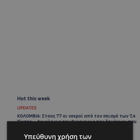
Hot this week
UPDATES
ΚΟΛΟΜΒΙΑ: Στους 77 οι νεκροί από τον σεισμό των 7,4
Ρίχτερ – Αγωνία για τον 6χρονο γιο του δημάρχου που
αγνοείται μέσα στα συντρίμμια
Υπεύθυνη χρήση των
UPDATES