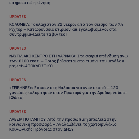
επηρεαστεί η κίνηση
UPDATES
ΚΟΛΟΜΒΙΑ: Τουλάχιστον 22 νεκροί από τον σεισμό των 7,4
Ρίχτερ – Καταρρεύσεις κτιρίων και εγκλωβισμένοι στα
συντρίμμια-(Δείτε τα βίντεο)
Re
Ar
UPDATES
ΝΑΥΤΙΛΙΑΚΟ ΚΕΝΤΡΟ ΣΤΗ ΛΑΡΝΑΚΑ: Στα σκαριά επένδυση άνω
των €100 εκατ. – Ποιος βρίσκεται στο τιμόνι του μεγάλου
project-ΑΠΟΚΛΕΙΣΤΙΚΟ
UPDATES
«ΣΕΙΡΗΝΕΣ»: Έπεσαν στη θάλασσα για έναν σκοπό – 120
γυναίκες κολύμπησαν στον Πρωταρά για την Αροδαφνούσα-
(Φώτο)
UPDATES
ΑΛΕΞΙΑ ΠΟΤΑΜΙΤΟΥ: Από την προσωπική απώλεια στην
κοινωνική προσφορά – Αναλαμβάνει το χαρτοφυλάκιο
Κοινωνικής Πρόνοιας στον ΔΗΣΥ