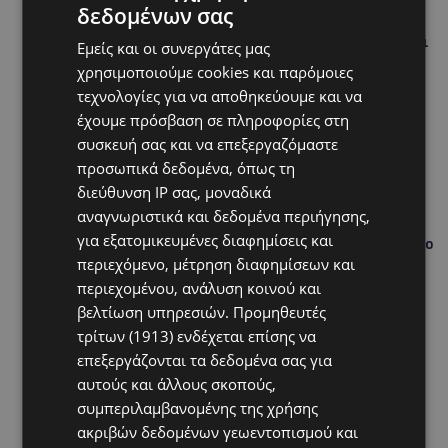
δεδομένων σας
ΛΕΜΕΣΟΣ-ΤΡΟΟΔΟΥΣ: Κυκλοφοριακές ρυθμίσεις σε
αυτοκινητόδρομους – Πότε ξεκινούν οι εργασίες και
Εμείς και οι συνεργάτες μας
πού θα επηρεαστεί η κίνηση
χρησιμοποιούμε cookies και παρόμοιες
τεχνολογίες για να αποθηκεύουμε και να
UPDATES
έχουμε πρόσβαση σε πληροφορίες στη
ΚΟΛΟΜΒΙΑ: Τουλάχιστον 22 νεκροί από τον σεισμό
των 7,4 Ρίχτερ – Καταρρεύσεις κτιρίων και
συσκευή σας και να επεξεργαζόμαστε
εγκλωβισμένοι στα συντρίμμια-(Δείτε τα βίντεο)
προσωπικά δεδομένα, όπως τη
διεύθυνση IP σας, μοναδικά
UPDATES
αναγνωριστικά και δεδομένα περιήγησης,
ΝΑΥΤΙΛΙΑΚΟ ΚΕΝΤΡΟ ΣΤΗ ΛΑΡΝΑΚΑ: Στα σκαριά
για εξατομικευμένες διαφημίσεις και
επένδυση άνω των €100 εκατ. – Ποιος βρίσκεται στο
τιμόνι του μεγάλου project-ΑΠΟΚΛΕΙΣΤΙΚΟ
περιεχόμενο, μέτρηση διαφημίσεων και
περιεχομένου, ανάλυση κοινού και
UPDATES
βελτίωση υπηρεσιών.
Προμηθευτές
«ΣΕΙΡΗΝΕΣ»: Έπεσαν στη θάλασσα για έναν σκοπό –
τρίτων (1913)
ενδέχεται επίσης να
120 γυναίκες κολύμπησαν στον Πρωταρά για την
επεξεργάζονται τα δεδομένα σας για
Αροδαφνούσα-(Φώτο)
αυτούς και άλλους σκοπούς,
συμπεριλαμβανομένης της χρήσης
ακριβών δεδομένων γεωεντοπισμού και