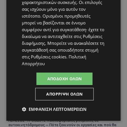
χαρακτηριστικών συσκευής. Οι επιλογές
σας ισχύουν μόνο για αυτόν τον
ιστότοπο. Ορισμένοι προμηθευτές
μπορεί να βασίζονται σε έννομο
συμφέρον αντί για συγκατάθεση· έχετε το
δικαίωμα να αντιταχθείτε στις
Ρυθμίσεις
διαφήμισης
. Μπορείτε να ανακαλέσετε τη
συγκατάθεσή σας οποιαδήποτε στιγμή
στις
Ρυθμίσεις cookies
.
Πολιτική
Απορρήτου
Topics
ΑΠΟΔΟΧΉ ΌΛΩΝ
UPDATES
ΚΟΛΟΜΒΙΑ: Στους 77 οι νεκροί από τον σεισμό των 7,4 Ρίχτερ
ΑΠΌΡΡΙΨΗ ΌΛΩΝ
– Αγωνία για τον 6χρονο γιο του δημάρχου που αγνοείται
μέσα στα συντρίμμια
ΕΜΦΆΝΙΣΗ ΛΕΠΤΟΜΕΡΕΙΏΝ
UPDATES
ΛΕΜΕΣΟΣ-ΤΡΟΟΔΟΥΣ: Κυκλοφοριακές ρυθμίσεις σε
αυτοκινητόδρομους – Πότε ξεκινούν οι εργασίες και πού θα