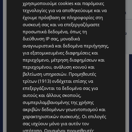
χρησιμοποιούμε cookies και παρόμοιες
ΑΓΙΑ ΝΑΠΑ: €25.555 στην κατοχή 34χρονου –
τεχνολογίες για να αποθηκεύουμε και να
Εντοπίστηκαν και αδασμολόγητα καπνικά προϊόντα
έχουμε πρόσβαση σε πληροφορίες στη
συσκευή σας και να επεξεργαζόμαστε
UPDATES
προσωπικά δεδομένα, όπως τη
ΦΡΑΓΜΑ ΚΛΗΡΟΥ: Πήγαν για ψάρεμα και άφησαν πίσω
διεύθυνση IP σας, μοναδικά
τους σκουπίδια – Εικόνες που προβληματίζουν-
(Φώτο)
αναγνωριστικά και δεδομένα περιήγησης,
για εξατομικευμένες διαφημίσεις και
περιεχόμενο, μέτρηση διαφημίσεων και
περιεχομένου, ανάλυση κοινού και
βελτίωση υπηρεσιών.
Προμηθευτές
τρίτων (1913)
ενδέχεται επίσης να
επεξεργάζονται τα δεδομένα σας για
αυτούς και άλλους σκοπούς,
συμπεριλαμβανομένης της χρήσης
ακριβών δεδομένων γεωεντοπισμού και
χαρακτηριστικών συσκευής. Οι επιλογές
σας ισχύουν μόνο για αυτόν τον
ιστότοπο. Ορισμένοι προμηθευτές