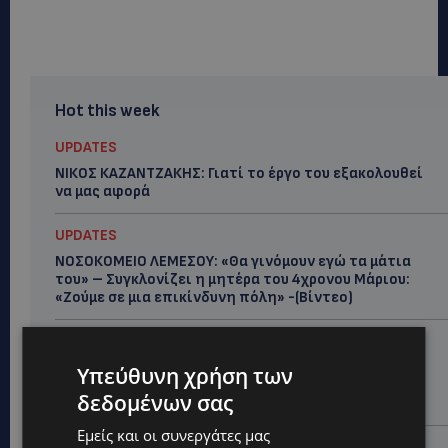
Hot this week
UPDATES
ΝΙΚΟΣ ΚΑΖΑΝΤΖΑΚΗΣ: Γιατί το έργο του εξακολουθεί
να μας αφορά
UPDATES
ΝΟΣΟΚΟΜΕΙΟ ΛΕΜΕΣΟΥ: «Θα γινόμουν εγώ τα μάτια
του» – Συγκλονίζει η μητέρα του 4χρονου Μάριου:
«Ζούμε σε μια επικίνδυνη πόλη» -(Βίντεο)
UPDATES
ΤΡΑΓΩΔΙΑ ΣΤΗΝ ΞΥΛΟΦΑΓΟΥ: Η δικαστική απόφαση
Υπεύθυνη χρήση των
που κρατά τον πατέρα μακριά από την κηδεία των
δεδομένων σας
παιδιών του
Εμείς και οι συνεργάτες μας
UPDATES