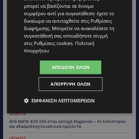
μπορεί να βασίζονται σε έννομο
συμφέρον αντί για συγκατάθεση· έχετε το
Topics
δικαίωμα να αντιταχθείτε στις
Ρυθμίσεις
διαφήμισης
. Μπορείτε να ανακαλέσετε τη
συγκατάθεσή σας οποιαδήποτε στιγμή
UPDATES
στις
Ρυθμίσεις cookies
.
Πολιτική
ΝΙΚΟΣ ΚΑΖΑΝΤΖΑΚΗΣ: Γιατί το έργο του εξακολουθεί να μας
αφορά
Απορρήτου
UPDATES
ΑΠΟΔΟΧΉ ΌΛΩΝ
ΝΟΣΟΚΟΜΕΙΟ ΛΕΜΕΣΟΥ: «Θα γινόμουν εγώ τα μάτια του» –
Συγκλονίζει η μητέρα του 4χρονου Μάριου: «Ζούμε σε μια
επικίνδυνη πόλη» -(Βίντεο)
ΑΠΌΡΡΙΨΗ ΌΛΩΝ
UPDATES
ΤΡΑΓΩΔΙΑ ΣΤΗΝ ΞΥΛΟΦΑΓΟΥ: Η δικαστική απόφαση που κρατά
ΕΜΦΆΝΙΣΗ ΛΕΠΤΟΜΕΡΕΙΏΝ
τον πατέρα μακριά από την κηδεία των παιδιών του
UPDATES
ΑΓΙΑ ΝΑΠΑ: €25.555 στην κατοχή 34χρονου – Εντοπίστηκαν
και αδασμολόγητα καπνικά προϊόντα
UPDATES