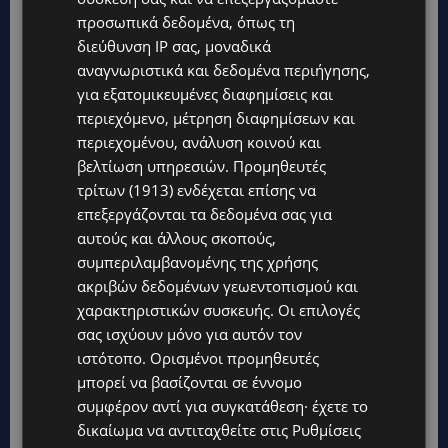
ΙΣΑΑΚ-ΣΟΛΩΜΟΥ: Κλείνουν συμβολικά οδοφράγματα την
προσωπικά δεδομένα, όπως τη
Παρασκευή – Πού και τι ώρα θα γίνουν οι δράσεις
διεύθυνση IP σας, μοναδικά
αναγνωριστικά και δεδομένα περιήγησης,
UPDATES
για εξατομικευμένες διαφημίσεις και
ΣΥΛΛΗΨΕΙΣ: 161 οδηγοί με υπερβολική ταχύτητα σε μία νύχτα
– Η παράβαση που κυριάρχησε στους ελέγχους
περιεχόμενο, μέτρηση διαφημίσεων και
περιεχομένου, ανάλυση κοινού και
STORIES
βελτίωση υπηρεσιών.
Προμηθευτές
ΓΕΝΕΘΛΙΟΣ ΗΜΕΡΑ: Η ηλικία είναι μόνο ένας αριθμός – Οι
τρίτων (1913)
ενδέχεται επίσης να
άνθρωποι και οι στιγμές είναι η πραγματική μας ιστορία
επεξεργάζονται τα δεδομένα σας για
STORIES
αυτούς και άλλους σκοπούς,
ΕΛΕΝΑ ΑΝΤΩΝΙΑΔΟΥ: Αγώνας ζωής για τη 37χρονη μητέρα
συμπεριλαμβανομένης της χρήσης
τριών παιδιών – Έρανος για τη θεραπεία της στην Αγγλία
ακριβών δεδομένων γεωεντοπισμού και
χαρακτηριστικών συσκευής. Οι επιλογές
UPDATES
σας ισχύουν μόνο για αυτόν τον
ΚΑΤΑΓΓΕΛΙΑ: Για άνδρα που φέρεται να παρενοχλούσε
γυναίκες στο Δασούδι – Σε εξέλιξη οι αστυνομικές έρευνες
ιστότοπο. Ορισμένοι προμηθευτές
μπορεί να βασίζονται σε έννομο
UPDATES
συμφέρον αντί για συγκατάθεση· έχετε το
ΛΕΥΚΩΣΙΑ: Γιατί ένας 16χρονος φέρεται να έβαλε φωτιά σε
δικαίωμα να αντιταχθείτε στις
Ρυθμίσεις
ιστορική μπυραρία – Η Αστυνομία αναζητεί το κίνητρο