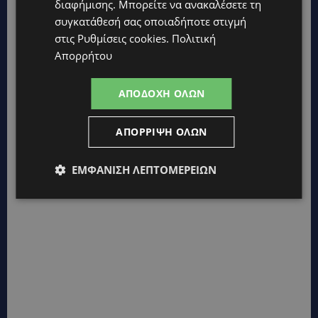
διαφήμισης
. Μπορείτε να ανακαλέσετε τη
UPDATES
συγκατάθεσή σας οποιαδήποτε στιγμή
ΛΑΤΣΙΑ-ΓΕΡΙ: Στο επίκεντρο η δημιουργία δομών για
στις
Ρυθμίσεις cookies
.
Πολιτική
ασυνόδευτους ανήλικους – Αντιδρά ο Δήμος, στηρίζει υπό
Απορρήτου
προϋποθέσεις το Κίνημα Οικολόγων
UPDATES
ΑΠΟΔΟΧΉ ΌΛΩΝ
ΣΤΟ «ΚΟΚΚΙΝΟ» Η ΖΕΣΤΗ: Νέα κίτρινη προειδοποίηση και
40άρια στο εσωτερικό
ΑΠΌΡΡΙΨΗ ΌΛΩΝ
ΕΜΦΆΝΙΣΗ ΛΕΠΤΟΜΕΡΕΙΏΝ