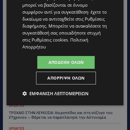
μπορεί να βασίζονται σε έννομο
συμφέρον αντί για συγκατάθεση· έχετε το
δικαίωμα να αντιταχθείτε στις
Ρυθμίσεις
διαφήμισης
. Μπορείτε να ανακαλέσετε τη
συγκατάθεσή σας οποιαδήποτε στιγμή
στις
Ρυθμίσεις cookies
.
Πολιτική
Topics
Απορρήτου
UPDATES
ΑΠΟΔΟΧΉ ΌΛΩΝ
ΧΩΡΙΣ ΣΩΣΣΙΒΙΟ Η ΘΑΛΑΣΣΙΑ ΣΥΝΔΕΣΗ ΚΥΠΡΟΥ-ΕΛΛΑΔΑΣ:
«Χωρίς επιδότηση το πλοίο δεν θα ξανασηκώσει άγκυρα»
ΑΠΌΡΡΙΨΗ ΌΛΩΝ
STORIES
ΜΑΡΙΝΟΣ ΚΩΝΣΤΑΝΤΙΝΙΔΗΣ: Οι πρωτοβουλίες για να
ξαναζωντανέψει η Μακαρίου και το κέντρο της Λευκωσίας-
ΕΜΦΆΝΙΣΗ ΛΕΠΤΟΜΕΡΕΙΏΝ
(Βίντεο)
UPDATES
ΤΡΟΧΑΙΟ ΣΤΗΝ ΛΕΥΚΩΣΙΑ: Χειροπέδες και στη σύζυγο του
27χρονου – Φέρεται να παραπλάνησε την Αστυνομία
UPDATES