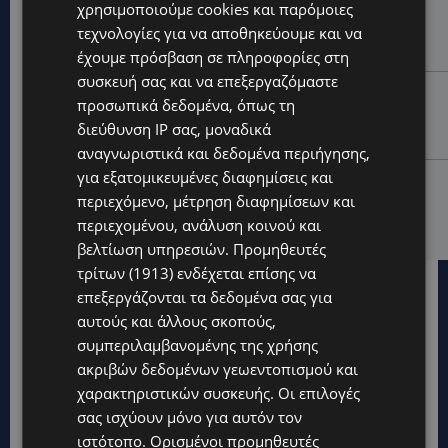
χρησιμοποιούμε cookies και παρόμοιες
ΤΡΟΧΑΙΟ ΣΤΗΝ ΛΕΥΚΩΣΙΑ: Χειροπέδες και στη σύζυγο
του 27χρονου – Φέρεται να παραπλάνησε την
τεχνολογίες για να αποθηκεύουμε και να
Αστυνομία
έχουμε πρόσβαση σε πληροφορίες στη
συσκευή σας και να επεξεργαζόμαστε
UPDATES
προσωπικά δεδομένα, όπως τη
ΔΕΝ ΥΠΟΧΩΡΕΙ Ο ΚΑΥΣΩΝΑΣ: Νέα κίτρινη
διεύθυνση IP σας, μοναδικά
προειδοποίηση για 40άρια – Πότε τίθεται σε ισχύ
αναγνωριστικά και δεδομένα περιήγησης,
για εξατομικευμένες διαφημίσεις και
UPDATES
περιεχόμενο, μέτρηση διαφημίσεων και
VIRAL: Κοράκι πήρε στο κυνήγι γυναίκα – Η
περιεχομένου, ανάλυση κοινού και
απρόσμενη επίθεση καταγράφηκε σε βίντεο
βελτίωση υπηρεσιών.
Προμηθευτές
τρίτων (1913)
ενδέχεται επίσης να
επεξεργάζονται τα δεδομένα σας για
αυτούς και άλλους σκοπούς,
συμπεριλαμβανομένης της χρήσης
ακριβών δεδομένων γεωεντοπισμού και
χαρακτηριστικών συσκευής. Οι επιλογές
σας ισχύουν μόνο για αυτόν τον
ιστότοπο. Ορισμένοι προμηθευτές