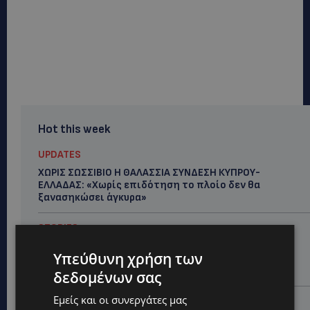
Hot this week
UPDATES
ΧΩΡΙΣ ΣΩΣΣΙΒΙΟ Η ΘΑΛΑΣΣΙΑ ΣΥΝΔΕΣΗ ΚΥΠΡΟΥ-
ΕΛΛΑΔΑΣ: «Χωρίς επιδότηση το πλοίο δεν θα
ξανασηκώσει άγκυρα»
STORIES
ΜΑΡΙΝΟΣ ΚΩΝΣΤΑΝΤΙΝΙΔΗΣ: Οι πρωτοβουλίες για να
Υπεύθυνη χρήση των
ξαναζωντανέψει η Μακαρίου και το κέντρο της
Λευκωσίας-(Βίντεο)
δεδομένων σας
Εμείς και οι συνεργάτες μας
UPDATES