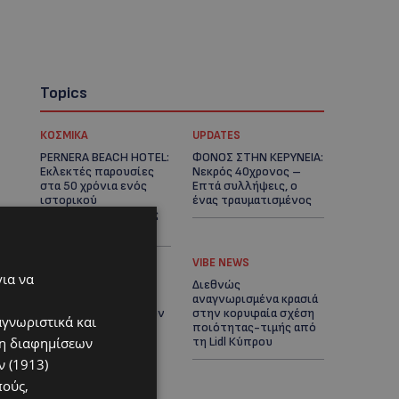
Topics
ΚΟΣΜΙΚΑ
UPDATES
PERNERA BEACH HOTEL:
ΦΟΝΟΣ ΣΤΗΝ ΚΕΡΥΝΕΙΑ:
Εκλεκτές παρουσίες
Νεκρός 40χρονος –
στα 50 χρόνια ενός
Επτά συλλήψεις, ο
ιστορικού
ένας τραυματισμένος
ξενοδοχείου-Ποιους
είδαμε
UPDATES
VIBE NEWS
για να
ΛΑΡΝΑΚΑ: Παράπονα
Διεθνώς
για την πρόσβαση
αναγνωρισμένα κρασιά
στην παραλία σκύλων
στην κορυφαία σχέση
αγνωριστικά και
– Πολίτες ζητούν
ποιότητας-τιμής από
ση διαφημίσεων
λύσεις για
τη Lidl Κύπρου
ηλικιωμένους και
 (1913)
άτομα με αναπηρία-
πούς,
(Φώτο)