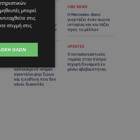
κτηριστικών
UPDATES
VIBE NEWS
ομηθευτές μπορεί
Ξεκίνησε η
Η Mercedes-Benz
ντιταχθείτε στις
αντικατάσταση 100
γιορτάζει έναν αιώνα
χιλιομέτρων δικτύου
ιστορίας και κοιτάζει
τε στιγμή στις
ύδρευσης στο κέντρο
προς το μέλλον
της Λεμεσού
UPDATES
UPDATES
ΔΟΧΉ ΌΛΩΝ
ΚΟΚΚΙΝΟΤΡΙΜΙΘΙΑ:
Ο κατασκευαστικός
Σκύλος στον δρόμο
τομέας στην Κύπρο:
μέσα στη ζέστη – Το
Ισχυρή δυναμική εν
καλοκαιρινό «κύμα»
μέσω αβεβαιότητας
εγκατάλειψης ζώων
και η ευθύνη που δεν
κάνει διακοπές