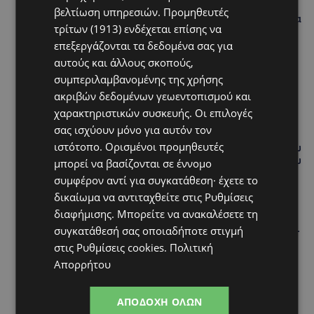
Lidl Better Living Days #summer2026: Ένα μοναδικό
βελτίωση υπηρεσιών.
Προμηθευτές
ταξίδι ευεξίας, γεμάτο γεύση, ενέργεια και χαμόγελα
τρίτων (1913)
ενδέχεται επίσης να
σε όλη την Κύπρο
επεξεργάζονται τα δεδομένα σας για
ΚΑΤΟΙΚΙΔΙΑ
αυτούς και άλλους σκοπούς,
ΠΑΓΚΟΣΜΙΑ ΗΜΕΡΑ ΓΑΤΑΣ: Χιλιάδες στην Κύπρο,
συμπεριλαμβανομένης της χρήσης
καθεμία μοναδική – Το χαδιάρικο τετράποδο με τη
ακριβών δεδομένων γεωεντοπισμού και
ματιά που λιώνει καρδιές
χαρακτηριστικών συσκευής. Οι επιλογές
σας ισχύουν μόνο για αυτόν τον
UPDATES
ιστότοπο. Ορισμένοι προμηθευτές
ΤΑΣΟΣ ΧΑΤΖΗΓΙΟΒΑΝΗΣ: Η συγκλονιστική ιστορία του
12χρονου Δημήτρη και η δωρεά των 12.500 ευρώ που
μπορεί να βασίζονται σε έννομο
του έδωσε ελπίδα
συμφέρον αντί για συγκατάθεση· έχετε το
δικαίωμα να αντιταχθείτε στις
Ρυθμίσεις
STORIES
διαφήμισης
. Μπορείτε να ανακαλέσετε τη
ΕΞΩΤΙΚΑ ΖΩΑ ΣΤΗΝ ΚΥΠΡΟ: Πότε επιτρέπεται και
συγκατάθεσή σας οποιαδήποτε στιγμή
πότε απαγορεύεται να έχεις μαϊμού ως κατοικίδιο –
Ποια ζώα μπορείς να διατηρείς νόμιμα
στις
Ρυθμίσεις cookies
.
Πολιτική
Απορρήτου
ΑΠΟΔΟΧΉ ΌΛΩΝ