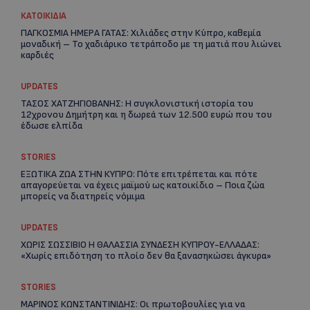
ΚΑΤΟΙΚΙΔΙΑ
ΠΑΓΚΟΣΜΙΑ ΗΜΕΡΑ ΓΑΤΑΣ: Χιλιάδες στην Κύπρο, καθεμία
μοναδική – Το χαδιάρικο τετράποδο με τη ματιά που λιώνει
καρδιές
Re
UPDATES
Ar
ΤΑΣΟΣ ΧΑΤΖΗΓΙΟΒΑΝΗΣ: Η συγκλονιστική ιστορία του
12χρονου Δημήτρη και η δωρεά των 12.500 ευρώ που του
έδωσε ελπίδα
STORIES
ΕΞΩΤΙΚΑ ΖΩΑ ΣΤΗΝ ΚΥΠΡΟ: Πότε επιτρέπεται και πότε
απαγορεύεται να έχεις μαϊμού ως κατοικίδιο – Ποια ζώα
μπορείς να διατηρείς νόμιμα
UPDATES
ΧΩΡΙΣ ΣΩΣΣΙΒΙΟ Η ΘΑΛΑΣΣΙΑ ΣΥΝΔΕΣΗ ΚΥΠΡΟΥ-ΕΛΛΑΔΑΣ:
«Χωρίς επιδότηση το πλοίο δεν θα ξανασηκώσει άγκυρα»
STORIES
ΜΑΡΙΝΟΣ ΚΩΝΣΤΑΝΤΙΝΙΔΗΣ: Οι πρωτοβουλίες για να