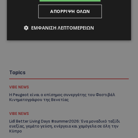
ΑΠΌΡΡΙΨΗ ΌΛΩΝ
ΕΜΦΆΝΙΣΗ ΛΕΠΤΟΜΕΡΕΙΏΝ
Topics
VIBE NEWS
Η Peugeot είναι ο επίσημος συνεργάτης του Φεστιβάλ
Κινηματογράφου της Βενετίας
VIBE NEWS
Lidl Better Living Days #summer2026: Ένα μοναδικό ταξίδι
ευεξίας, γεμάτο γεύση, ενέργεια και χαμόγελα σε όλη την
Κύπρο