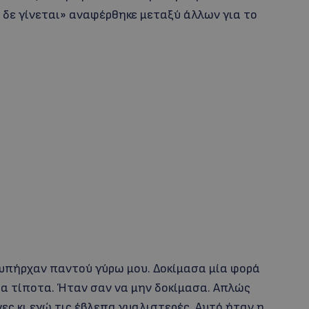
δε γίνεται» αναφέρθηκε μεταξύ άλλων για το
 υπήρχαν παντού γύρω μου. Δοκίμασα μία φορά
α τίποτα. Ήταν σαν να μην δοκίμασα. Απλώς
ς κι εγώ τις έβλεπα γυαλιστερές. Αυτό ήταν η