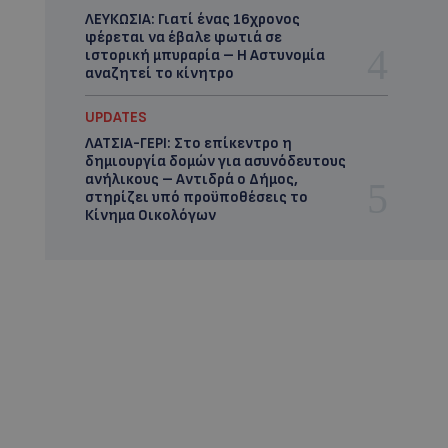
ΛΕΥΚΩΣΙΑ: Γιατί ένας 16χρονος
φέρεται να έβαλε φωτιά σε
ιστορική μπυραρία – Η Αστυνομία
αναζητεί το κίνητρο
UPDATES
ΛΑΤΣΙΑ-ΓΕΡΙ: Στο επίκεντρο η
δημιουργία δομών για ασυνόδευτους
ανήλικους – Αντιδρά ο Δήμος,
στηρίζει υπό προϋποθέσεις το
Κίνημα Οικολόγων