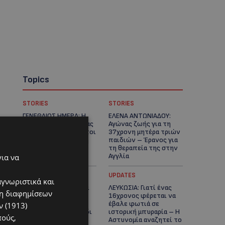
Topics
STORIES
STORIES
ΓΕΝΕΘΛΙΟΣ ΗΜΕΡΑ: Η
ΕΛΕΝΑ ΑΝΤΩΝΙΑΔΟΥ:
ηλικία είναι μόνο ένας
Αγώνας ζωής για τη
αριθμός – Οι άνθρωποι
37χρονη μητέρα τριών
και οι στιγμές είναι η
παιδιών – Έρανος για
πραγματική μας
τη θεραπεία της στην
ιστορία
Αγγλία
για να
UPDATES
UPDATES
αγνωριστικά και
ΚΑΤΑΓΓΕΛΙΑ: Για άνδρα
ΛΕΥΚΩΣΙΑ: Γιατί ένας
ση διαφημίσεων
που φέρεται να
16χρονος φέρεται να
παρενοχλούσε
έβαλε φωτιά σε
 (1913)
γυναίκες στο Δασούδι
ιστορική μπυραρία – Η
πούς,
– Σε εξέλιξη οι
Αστυνομία αναζητεί το