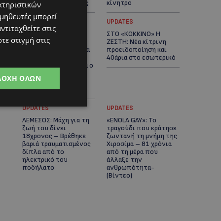
αστυνομικές έρευνες
κίνητρο
κτηριστικών
ομηθευτές μπορεί
UPDATES
UPDATES
ντιταχθείτε στις
ΛΑΤΣΙΑ-ΓΕΡΙ: Στο
ΣΤΟ «ΚΟΚΚΙΝΟ» Η
τε στιγμή στις
επίκεντρο η
ΖΕΣΤΗ: Νέα κίτρινη
δημιουργία δομών για
προειδοποίηση και
ασυνόδευτους
40άρια στο εσωτερικό
ανήλικους – Αντιδρά ο
Δήμος, στηρίζει υπό
ΔΟΧΉ ΌΛΩΝ
προϋποθέσεις το
Κίνημα Οικολόγων
UPDATES
UPDATES
ΛΕΜΕΣΟΣ: Μάχη για τη
«ENOLA GAY»: Το
ζωή του δίνει
τραγούδι που κράτησε
18χρονος – Βρέθηκε
ζωντανή τη μνήμη της
βαριά τραυματισμένος
Χιροσίμα – 81 χρόνια
δίπλα από το
από τη μέρα που
ηλεκτρικό του
άλλαξε την
ποδήλατο
ανθρωπότητα-
(Bίντεο)