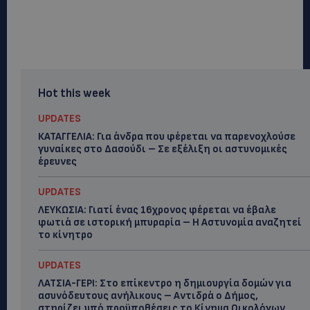
Hot this week
UPDATES
ΚΑΤΑΓΓΕΛΙΑ: Για άνδρα που φέρεται να παρενοχλούσε
γυναίκες στο Δασούδι – Σε εξέλιξη οι αστυνομικές
έρευνες
UPDATES
ΛΕΥΚΩΣΙΑ: Γιατί ένας 16χρονος φέρεται να έβαλε
φωτιά σε ιστορική μπυραρία – Η Αστυνομία αναζητεί
το κίνητρο
UPDATES
ΛΑΤΣΙΑ-ΓΕΡΙ: Στο επίκεντρο η δημιουργία δομών για
ασυνόδευτους ανήλικους – Αντιδρά ο Δήμος,
στηρίζει υπό προϋποθέσεις το Κίνημα Οικολόγων