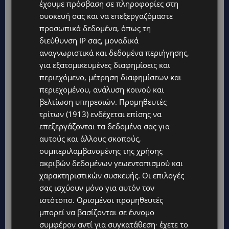
έχουμε πρόσβαση σε πληροφορίες στη
συσκευή σας και να επεξεργαζόμαστε
προσωπικά δεδομένα, όπως τη
διεύθυνση IP σας, μοναδικά
αναγνωριστικά και δεδομένα περιήγησης,
Topics
για εξατομικευμένες διαφημίσεις και
περιεχόμενο, μέτρηση διαφημίσεων και
UPDATES
περιεχομένου, ανάλυση κοινού και
ΚΑΤΑΓΓΕΛΙΑ: Για άνδρα που φέρεται να παρενοχλούσε
γυναίκες στο Δασούδι – Σε εξέλιξη οι αστυνομικές έρευνες
βελτίωση υπηρεσιών.
Προμηθευτές
τρίτων (1913)
ενδέχεται επίσης να
UPDATES
επεξεργάζονται τα δεδομένα σας για
ΛΕΥΚΩΣΙΑ: Γιατί ένας 16χρονος φέρεται να έβαλε φωτιά σε
αυτούς και άλλους σκοπούς,
ιστορική μπυραρία – Η Αστυνομία αναζητεί το κίνητρο
συμπεριλαμβανομένης της χρήσης
UPDATES
ακριβών δεδομένων γεωεντοπισμού και
ΛΑΤΣΙΑ-ΓΕΡΙ: Στο επίκεντρο η δημιουργία δομών για
χαρακτηριστικών συσκευής. Οι επιλογές
ασυνόδευτους ανήλικους – Αντιδρά ο Δήμος, στηρίζει υπό
σας ισχύουν μόνο για αυτόν τον
προϋποθέσεις το Κίνημα Οικολόγων
ιστότοπο. Ορισμένοι προμηθευτές
UPDATES
μπορεί να βασίζονται σε έννομο
ΣΤΟ «ΚΟΚΚΙΝΟ» Η ΖΕΣΤΗ: Νέα κίτρινη προειδοποίηση και
συμφέρον αντί για συγκατάθεση· έχετε το