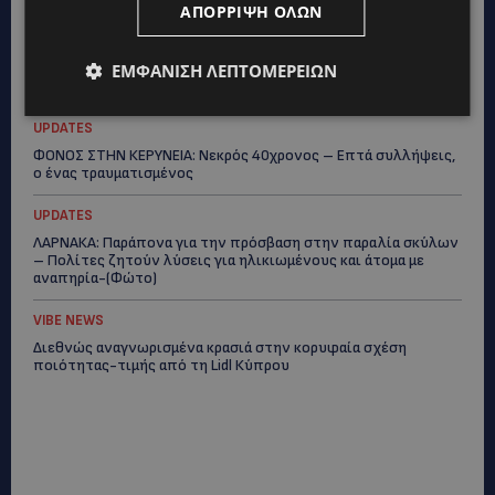
ΑΠΌΡΡΙΨΗ ΌΛΩΝ
ΚΟΣΜΙΚΑ
PERNERA BEACH HOTEL: Εκλεκτές παρουσίες στα 50 χρόνια
ΕΜΦΆΝΙΣΗ ΛΕΠΤΟΜΕΡΕΙΏΝ
ενός ιστορικού ξενοδοχείου-Ποιους είδαμε
UPDATES
ΦΟΝΟΣ ΣΤΗΝ ΚΕΡΥΝΕΙΑ: Νεκρός 40χρονος – Επτά συλλήψεις,
ο ένας τραυματισμένος
UPDATES
ΛΑΡΝΑΚΑ: Παράπονα για την πρόσβαση στην παραλία σκύλων
– Πολίτες ζητούν λύσεις για ηλικιωμένους και άτομα με
αναπηρία-(Φώτο)
VIBE NEWS
Διεθνώς αναγνωρισμένα κρασιά στην κορυφαία σχέση
ποιότητας-τιμής από τη Lidl Κύπρου