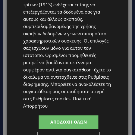
τρίτων (1913)
ενδέχεται επίσης να
επεξεργάζονται τα δεδομένα σας για
αυτούς και άλλους σκοπούς,
Topics
συμπεριλαμβανομένης της χρήσης
ακριβών δεδομένων γεωεντοπισμού και
UPDATES
χαρακτηριστικών συσκευής. Οι επιλογές
ΛΑΤΣΙΑ-ΓΕΡΙ: Στο επίκεντρο η δημιουργία δομών για
σας ισχύουν μόνο για αυτόν τον
ασυνόδευτους ανήλικους – Αντιδρά ο Δήμος, στηρίζει υπό
προϋποθέσεις το Κίνημα Οικολόγων
ιστότοπο. Ορισμένοι προμηθευτές
μπορεί να βασίζονται σε έννομο
UPDATES
συμφέρον αντί για συγκατάθεση· έχετε το
ΣΤΟ «ΚΟΚΚΙΝΟ» Η ΖΕΣΤΗ: Νέα κίτρινη προειδοποίηση και
δικαίωμα να αντιταχθείτε στις
Ρυθμίσεις
40άρια στο εσωτερικό
διαφήμισης
. Μπορείτε να ανακαλέσετε τη
UPDATES
συγκατάθεσή σας οποιαδήποτε στιγμή
ΛΕΜΕΣΟΣ: Μάχη για τη ζωή του δίνει 18χρονος – Βρέθηκε
στις
Ρυθμίσεις cookies
.
Πολιτική
βαριά τραυματισμένος δίπλα από το ηλεκτρικό του
Απορρήτου
ποδήλατο
UPDATES
ΑΠΟΔΟΧΉ ΌΛΩΝ
«ENOLA GAY»: Το τραγούδι που κράτησε ζωντανή τη μνήμη
της Χιροσίμα – 81 χρόνια από τη μέρα που άλλαξε την
ανθρωπότητα-(Bίντεο)