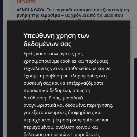
UPDATES
«ENOLA GAY»: Το τραγούδι που κράτησε ζωντανή τη
μνήμη της Χιροσίμα – 81 χρόνια από τη μέρα που
άλλαξε την ανθρωπότητα-(Bίντεο)
Υπεύθυνη χρήση των
ΚΟΣΜΙΚΑ
PERNERA BEACH HOTEL: Εκλεκτές παρουσίες στα 50
δεδομένων σας
χρόνια ενός ιστορικού ξενοδοχείου-Ποιους είδαμε
Εμείς και οι συνεργάτες μας
χρησιμοποιούμε cookies και παρόμοιες
τεχνολογίες για να αποθηκεύουμε και να
έχουμε πρόσβαση σε πληροφορίες στη
συσκευή σας και να επεξεργαζόμαστε
προσωπικά δεδομένα, όπως τη
διεύθυνση IP σας, μοναδικά
αναγνωριστικά και δεδομένα περιήγησης,
για εξατομικευμένες διαφημίσεις και
περιεχόμενο, μέτρηση διαφημίσεων και
περιεχομένου, ανάλυση κοινού και
βελτίωση υπηρεσιών.
Προμηθευτές