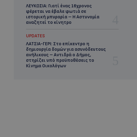
ΛΕΥΚΩΣΙΑ: Γιατί ένας 16χρονος
φέρεται να έβαλε φωτιά σε
ιστορική μπυραρία – Η Αστυνομία
αναζητεί το κίνητρο
UPDATES
ΛΑΤΣΙΑ-ΓΕΡΙ: Στο επίκεντρο η
δημιουργία δομών για ασυνόδευτους
ανήλικους – Αντιδρά ο Δήμος,
στηρίζει υπό προϋποθέσεις το
Κίνημα Οικολόγων