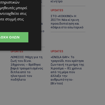
αστυνομικές έρευνες
κίνητρο
κτηριστικών
ομηθευτές μπορεί
UPDATES
UPDATES
ντιταχθείτε στις
ΛΑΤΣΙΑ-ΓΕΡΙ: Στο
ΣΤΟ «ΚΟΚΚΙΝΟ» Η
τε στιγμή στις
επίκεντρο η
ΖΕΣΤΗ: Νέα κίτρινη
δημιουργία δομών για
προειδοποίηση και
ασυνόδευτους
40άρια στο εσωτερικό
ανήλικους – Αντιδρά ο
Δήμος, στηρίζει υπό
ΔΟΧΉ ΌΛΩΝ
προϋποθέσεις το
Κίνημα Οικολόγων
UPDATES
UPDATES
ΛΕΜΕΣΟΣ: Μάχη για τη
«ENOLA GAY»: Το
ζωή του δίνει
τραγούδι που κράτησε
18χρονος – Βρέθηκε
ζωντανή τη μνήμη της
βαριά τραυματισμένος
Χιροσίμα – 81 χρόνια
δίπλα από το
από τη μέρα που
ηλεκτρικό του
άλλαξε την
ποδήλατο
ανθρωπότητα-
(Bίντεο)