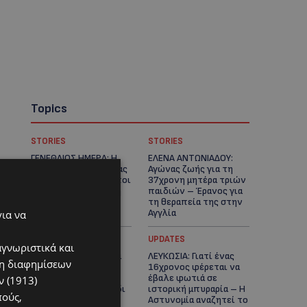
Topics
STORIES
STORIES
ΓΕΝΕΘΛΙΟΣ ΗΜΕΡΑ: Η
ΕΛΕΝΑ ΑΝΤΩΝΙΑΔΟΥ:
ηλικία είναι μόνο ένας
Αγώνας ζωής για τη
αριθμός – Οι άνθρωποι
37χρονη μητέρα τριών
και οι στιγμές είναι η
παιδιών – Έρανος για
πραγματική μας
τη θεραπεία της στην
ιστορία
Αγγλία
για να
UPDATES
UPDATES
αγνωριστικά και
ΚΑΤΑΓΓΕΛΙΑ: Για άνδρα
ΛΕΥΚΩΣΙΑ: Γιατί ένας
ση διαφημίσεων
που φέρεται να
16χρονος φέρεται να
παρενοχλούσε
έβαλε φωτιά σε
 (1913)
γυναίκες στο Δασούδι
ιστορική μπυραρία – Η
πούς,
– Σε εξέλιξη οι
Αστυνομία αναζητεί το