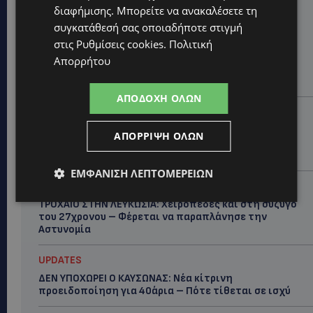
διαφήμισης
. Μπορείτε να ανακαλέσετε τη
Hot this week
συγκατάθεσή σας οποιαδήποτε στιγμή
UPDATES
στις
Ρυθμίσεις cookies
.
Πολιτική
ΧΩΡΙΣ ΣΩΣΣΙΒΙΟ Η ΘΑΛΑΣΣΙΑ ΣΥΝΔΕΣΗ ΚΥΠΡΟΥ-
Απορρήτου
ΕΛΛΑΔΑΣ: «Χωρίς επιδότηση το πλοίο δεν θα
ξανασηκώσει άγκυρα»
ΑΠΟΔΟΧΉ ΌΛΩΝ
STORIES
ΜΑΡΙΝΟΣ ΚΩΝΣΤΑΝΤΙΝΙΔΗΣ: Οι πρωτοβουλίες για να
ΑΠΌΡΡΙΨΗ ΌΛΩΝ
ξαναζωντανέψει η Μακαρίου και το κέντρο της
Λευκωσίας-(Βίντεο)
ΕΜΦΆΝΙΣΗ ΛΕΠΤΟΜΕΡΕΙΏΝ
UPDATES
ΤΡΟΧΑΙΟ ΣΤΗΝ ΛΕΥΚΩΣΙΑ: Χειροπέδες και στη σύζυγο
του 27χρονου – Φέρεται να παραπλάνησε την
Αστυνομία
UPDATES
ΔΕΝ ΥΠΟΧΩΡΕΙ Ο ΚΑΥΣΩΝΑΣ: Νέα κίτρινη
προειδοποίηση για 40άρια – Πότε τίθεται σε ισχύ