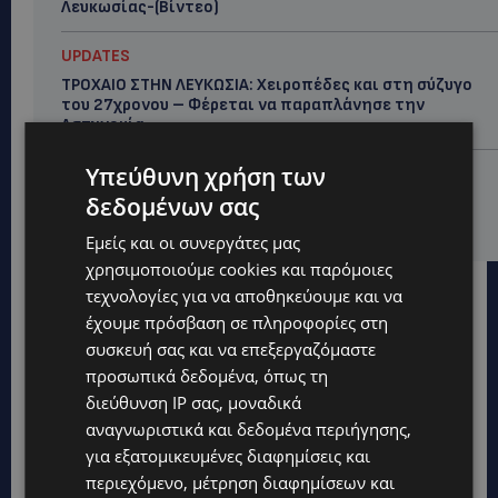
Λευκωσίας-(Βίντεο)
UPDATES
ΤΡΟΧΑΙΟ ΣΤΗΝ ΛΕΥΚΩΣΙΑ: Χειροπέδες και στη σύζυγο
του 27χρονου – Φέρεται να παραπλάνησε την
Αστυνομία
Υπεύθυνη χρήση των
UPDATES
δεδομένων σας
ΔΕΝ ΥΠΟΧΩΡΕΙ Ο ΚΑΥΣΩΝΑΣ: Νέα κίτρινη
προειδοποίηση για 40άρια – Πότε τίθεται σε ισχύ
Εμείς και οι συνεργάτες μας
χρησιμοποιούμε cookies και παρόμοιες
τεχνολογίες για να αποθηκεύουμε και να
έχουμε πρόσβαση σε πληροφορίες στη
συσκευή σας και να επεξεργαζόμαστε
προσωπικά δεδομένα, όπως τη
διεύθυνση IP σας, μοναδικά
αναγνωριστικά και δεδομένα περιήγησης,
για εξατομικευμένες διαφημίσεις και
περιεχόμενο, μέτρηση διαφημίσεων και