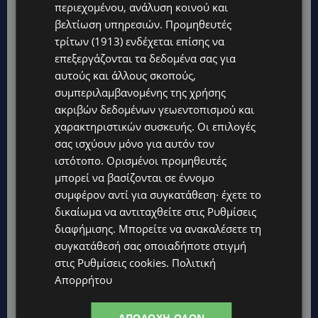
περιεχομένου, ανάλυση κοινού και
βελτίωση υπηρεσιών.
Προμηθευτές
τρίτων (1913)
ενδέχεται επίσης να
επεξεργάζονται τα δεδομένα σας για
αυτούς και άλλους σκοπούς,
Topics
συμπεριλαμβανομένης της χρήσης
ακριβών δεδομένων γεωεντοπισμού και
STORIES
χαρακτηριστικών συσκευής. Οι επιλογές
ΕΞΩΤΙΚΑ ΖΩΑ ΣΤΗΝ ΚΥΠΡΟ: Πότε επιτρέπεται και πότε
σας ισχύουν μόνο για αυτόν τον
απαγορεύεται να έχεις μαϊμού ως κατοικίδιο – Ποια ζώα
μπορείς να διατηρείς νόμιμα
ιστότοπο. Ορισμένοι προμηθευτές
μπορεί να βασίζονται σε έννομο
UPDATES
συμφέρον αντί για συγκατάθεση· έχετε το
ΧΩΡΙΣ ΣΩΣΣΙΒΙΟ Η ΘΑΛΑΣΣΙΑ ΣΥΝΔΕΣΗ ΚΥΠΡΟΥ-ΕΛΛΑΔΑΣ:
δικαίωμα να αντιταχθείτε στις
Ρυθμίσεις
«Χωρίς επιδότηση το πλοίο δεν θα ξανασηκώσει άγκυρα»
διαφήμισης
. Μπορείτε να ανακαλέσετε τη
STORIES
συγκατάθεσή σας οποιαδήποτε στιγμή
ΜΑΡΙΝΟΣ ΚΩΝΣΤΑΝΤΙΝΙΔΗΣ: Οι πρωτοβουλίες για να
στις
Ρυθμίσεις cookies
.
Πολιτική
ξαναζωντανέψει η Μακαρίου και το κέντρο της Λευκωσίας-
Απορρήτου
(Βίντεο)
UPDATES
ΑΠΟΔΟΧΉ ΌΛΩΝ