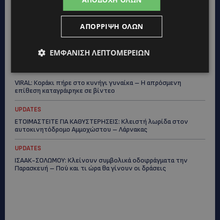
ΤΡΟΧΑΙΟ ΣΤΗΝ ΛΕΥΚΩΣΙΑ: Χειροπέδες και στη σύζυγο του
27χρονου – Φέρεται να παραπλάνησε την Αστυνομία
ΑΠΌΡΡΙΨΗ ΌΛΩΝ
UPDATES
ΔΕΝ ΥΠΟΧΩΡΕΙ Ο ΚΑΥΣΩΝΑΣ: Νέα κίτρινη προειδοποίηση για
ΕΜΦΆΝΙΣΗ ΛΕΠΤΟΜΕΡΕΙΏΝ
40άρια – Πότε τίθεται σε ισχύ
UPDATES
VIRAL: Κοράκι πήρε στο κυνήγι γυναίκα – Η απρόσμενη
επίθεση καταγράφηκε σε βίντεο
UPDATES
ΕΤΟΙΜΑΣΤΕΙΤΕ ΓΙΑ ΚΑΘΥΣΤΕΡΗΣΕΙΣ: Κλειστή λωρίδα στον
αυτοκινητόδρομο Αμμοχώστου – Λάρνακας
UPDATES
ΙΣΑΑΚ-ΣΟΛΩΜΟΥ: Κλείνουν συμβολικά οδοφράγματα την
Παρασκευή – Πού και τι ώρα θα γίνουν οι δράσεις