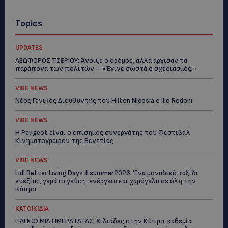
Topics
UPDATES
ΛΕΩΦΟΡΟΣ ΤΣΕΡΙΟΥ: Άνοιξε ο δρόμος, αλλά άρχισαν τα
παράπονα των πολιτών – «Έγινε σωστά ο σχεδιασμός;»
VIBE NEWS
Νέος Γενικός Διευθυντής του Hilton Nicosia ο Ilio Rodoni
VIBE NEWS
Η Peugeot είναι ο επίσημος συνεργάτης του Φεστιβάλ
Κινηματογράφου της Βενετίας
VIBE NEWS
Lidl Better Living Days #summer2026: Ένα μοναδικό ταξίδι
ευεξίας, γεμάτο γεύση, ενέργεια και χαμόγελα σε όλη την
Κύπρο
ΚΑΤΟΙΚΙΔΙΑ
ΠΑΓΚΟΣΜΙΑ ΗΜΕΡΑ ΓΑΤΑΣ: Χιλιάδες στην Κύπρο, καθεμία