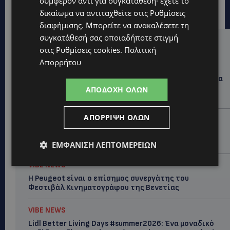
συμφέρον αντί για συγκατάθεση· έχετε το
δικαίωμα να αντιταχθείτε στις
Ρυθμίσεις
διαφήμισης
. Μπορείτε να ανακαλέσετε τη
συγκατάθεσή σας οποιαδήποτε στιγμή
Hot this week
στις
Ρυθμίσεις cookies
.
Πολιτική
Απορρήτου
UPDATES
ΛΕΩΦΟΡΟΣ ΤΣΕΡΙΟΥ: Άνοιξε ο δρόμος, αλλά άρχισαν τα
παράπονα των πολιτών – «Έγινε σωστά ο
ΑΠΟΔΟΧΉ ΌΛΩΝ
σχεδιασμός;»
ΑΠΌΡΡΙΨΗ ΌΛΩΝ
VIBE NEWS
Νέος Γενικός Διευθυντής του Hilton Nicosia ο Ilio
Rodoni
ΕΜΦΆΝΙΣΗ ΛΕΠΤΟΜΕΡΕΙΏΝ
VIBE NEWS
Η Peugeot είναι ο επίσημος συνεργάτης του
Φεστιβάλ Κινηματογράφου της Βενετίας
VIBE NEWS
Lidl Better Living Days #summer2026: Ένα μοναδικό