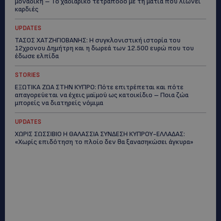
μοναδική – Το χαδιάρικο τετράποδο με τη ματιά που λιώνει
καρδιές
UPDATES
ΤΑΣΟΣ ΧΑΤΖΗΓΙΟΒΑΝΗΣ: Η συγκλονιστική ιστορία του
12χρονου Δημήτρη και η δωρεά των 12.500 ευρώ που του
έδωσε ελπίδα
STORIES
ΕΞΩΤΙΚΑ ΖΩΑ ΣΤΗΝ ΚΥΠΡΟ: Πότε επιτρέπεται και πότε
απαγορεύεται να έχεις μαϊμού ως κατοικίδιο – Ποια ζώα
μπορείς να διατηρείς νόμιμα
UPDATES
ΧΩΡΙΣ ΣΩΣΣΙΒΙΟ Η ΘΑΛΑΣΣΙΑ ΣΥΝΔΕΣΗ ΚΥΠΡΟΥ-ΕΛΛΑΔΑΣ:
«Χωρίς επιδότηση το πλοίο δεν θα ξανασηκώσει άγκυρα»