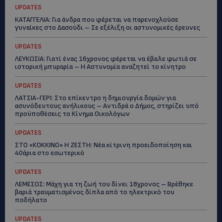
UPDATES
ΚΑΤΑΓΓΕΛΙΑ: Για άνδρα που φέρεται να παρενοχλούσε
γυναίκες στο Δασούδι – Σε εξέλιξη οι αστυνομικές έρευνες
UPDATES
ΛΕΥΚΩΣΙΑ: Γιατί ένας 16χρονος φέρεται να έβαλε φωτιά σε
ιστορική μπυραρία – Η Αστυνομία αναζητεί το κίνητρο
UPDATES
ΛΑΤΣΙΑ-ΓΕΡΙ: Στο επίκεντρο η δημιουργία δομών για
ασυνόδευτους ανήλικους – Αντιδρά ο Δήμος, στηρίζει υπό
προϋποθέσεις το Κίνημα Οικολόγων
UPDATES
ΣΤΟ «ΚΟΚΚΙΝΟ» Η ΖΕΣΤΗ: Νέα κίτρινη προειδοποίηση και
40άρια στο εσωτερικό
UPDATES
ΛΕΜΕΣΟΣ: Μάχη για τη ζωή του δίνει 18χρονος – Βρέθηκε
βαριά τραυματισμένος δίπλα από το ηλεκτρικό του
ποδήλατο
UPDATES