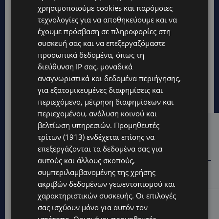
χρησιμοποιούμε cookies και παρόμοιες
τεχνολογίες για να αποθηκεύουμε και να
έχουμε πρόσβαση σε πληροφορίες στη
συσκευή σας και να επεξεργαζόμαστε
προσωπικά δεδομένα, όπως τη
διεύθυνση IP σας, μοναδικά
αναγνωριστικά και δεδομένα περιήγησης,
για εξατομικευμένες διαφημίσεις και
περιεχόμενο, μέτρηση διαφημίσεων και
περιεχομένου, ανάλυση κοινού και
βελτίωση υπηρεσιών.
Προμηθευτές
Hot this week
τρίτων (1913)
ενδέχεται επίσης να
STORIES
επεξεργάζονται τα δεδομένα σας για
αυτούς και άλλους σκοπούς,
ΓΕΝΕΘΛΙΟΣ ΗΜΕΡΑ: Η ηλικία είναι μόνο ένας αριθμός –
Οι άνθρωποι και οι στιγμές είναι η πραγματική μας
συμπεριλαμβανομένης της χρήσης
ιστορία
ακριβών δεδομένων γεωεντοπισμού και
χαρακτηριστικών συσκευής. Οι επιλογές
STORIES
σας ισχύουν μόνο για αυτόν τον
ΕΛΕΝΑ ΑΝΤΩΝΙΑΔΟΥ: Αγώνας ζωής για τη 37χρονη
ιστότοπο. Ορισμένοι προμηθευτές