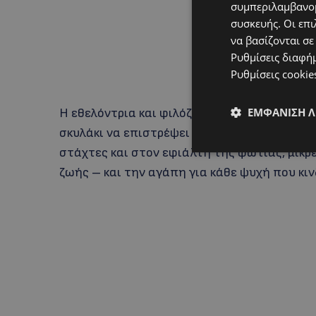
συμπεριλαμβανομ
συσκευής. Οι επι
να βασίζονται σε
Ρυθμίσεις διαφή
Ρυθμίσεις cookie
ΕΜΦΆΝΙΣΗ 
Η εθελόντρια και φιλόζωος, καλεί τον ιδιοκ
σκυλάκι να επιστρέψει στο σπίτι του, μόλις
στάχτες και στον εφιάλτη της φωτιάς, μικρ
ζωής – και την αγάπη για κάθε ψυχή που κιν