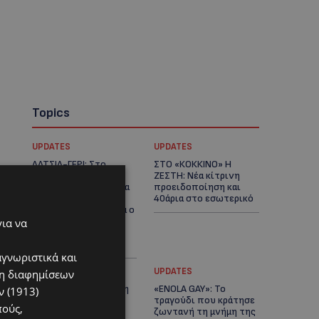
Topics
UPDATES
UPDATES
ΛΑΤΣΙΑ-ΓΕΡΙ: Στο
ΣΤΟ «ΚΟΚΚΙΝΟ» Η
επίκεντρο η
ΖΕΣΤΗ: Νέα κίτρινη
δημιουργία δομών για
προειδοποίηση και
ασυνόδευτους
40άρια στο εσωτερικό
ανήλικους – Αντιδρά ο
Δήμος, στηρίζει υπό
για να
προϋποθέσεις το
Κίνημα Οικολόγων
αγνωριστικά και
UPDATES
UPDATES
ση διαφημίσεων
ΛΕΜΕΣΟΣ: Μάχη για τη
«ENOLA GAY»: Το
 (1913)
ζωή του δίνει
τραγούδι που κράτησε
πούς,
18χρονος – Βρέθηκε
ζωντανή τη μνήμη της