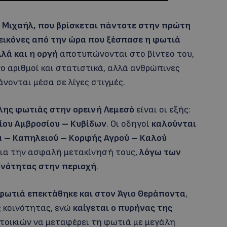
 Μιχαήλ, που βρίσκεται πάντοτε στην πρώτη
 εικόνες από την ώρα που ξέσπασε η φωτιά
λά και η οργή
αποτυπώνονται στο βίντεο του,
ο αριθμοί και στατιστικά, αλλά ανθρώπινες
άνονται μέσα σε λίγες στιγμές.
λης φωτιάς στην ορεινή Λεμεσό
είναι οι εξής:
γίου Αμβροσίου – Κυβίδων
. Οι οδηγοί
καλούνται
α – Καπηλειού – Κορφής
Αγρού – Καλού
ια την ασφαλή μετακίνησή τους,
λόγω των
υνότητας στην περιοχή
.
φωτιά επεκτάθηκε και στον Άγιο Θεράποντα
,
ς κοινότητας, ενώ
καίγεται ο πυρήνας της
ατοικιών να μεταφέρει τη φωτιά με μεγάλη