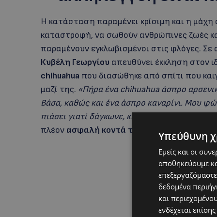
Η κατάσταση παραμένει κρίσιμη και η μάχη σ
καταστροφή, να σωθούν ανθρώπινες ζωές κα
παραμένουν εγκλωβισμένοι στις φλόγες. Σε 
Κυβέλη Γεωργίου
απευθύνει έκκληση στον ι
chihuahua
που διασώθηκε από σπίτι που και
μαζί της.
«Πήρα ένα chihuahua άσπρο αρσενικ
Βάσα, καθώς και ένα άσπρο καναρίνι. Μου φώ
πιάσει γιατί δάγκωνε, και μπήκα μέσα και το 
πλέον
ασφαλή κοντά της
.
Υπεύθυνη χ
Εμείς και οι συν
αποθηκεύουμε κα
επεξεργαζόμαστε
δεδομένα περιήγη
και περιεχομένο
ενδέχεται επίσης