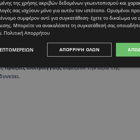
ένης της χρήσης ακριβών δεδομένων γεωεντοπισμού και χαρα
λογές σας ισχύουν μόνο για αυτόν τον ιστότοπο. Ορισμένοι πρ
 έννομο συμφέρον αντί για συγκατάθεση· έχετε το δικαίωμα να α
μισης
. Μπορείτε να ανακαλέσετε τη συγκατάθεσή σας οποιαδήπο
s
.
Πολιτική Απορρήτου
ΛΕΠΤΟΜΕΡΕΙΏΝ
ΑΠΌΡΡΙΨΗ ΌΛΩΝ
ΑΠΟ
τήτη να της στείλει μήνυμα για να μπορέσει το
 οι συνθήκες το επιτρέψουν. Ανάμεσα στις
ές
πράξεις αλληλεγγύης
θυμίζουν την αξία της
δυνεύει.