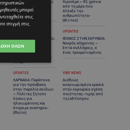
βαριά τραυματισμένος
Χιροσίμα – 81 χρόνια
κτηριστικών
δίπλα από το
από τη μέρα που
ομηθευτές μπορεί
ηλεκτρικό του
άλλαξε την
ποδήλατο
ανθρωπότητα-
ντιταχθείτε στις
(Bίντεο)
τε στιγμή στις
ΚΟΣΜΙΚΑ
UPDATES
PERNERA BEACH HOTEL:
ΦΟΝΟΣ ΣΤΗΝ ΚΕΡΥΝΕΙΑ:
Εκλεκτές παρουσίες
Νεκρός 40χρονος –
ΔΟΧΉ ΌΛΩΝ
στα 50 χρόνια ενός
Επτά συλλήψεις, ο
ιστορικού
ένας τραυματισμένος
ξενοδοχείου-Ποιους
είδαμε
UPDATES
VIBE NEWS
ΛΑΡΝΑΚΑ: Παράπονα
Διεθνώς
για την πρόσβαση
αναγνωρισμένα κρασιά
στην παραλία σκύλων
στην κορυφαία σχέση
– Πολίτες ζητούν
ποιότητας-τιμής από
λύσεις για
τη Lidl Κύπρου
ηλικιωμένους και
άτομα με αναπηρία-
(Φώτο)