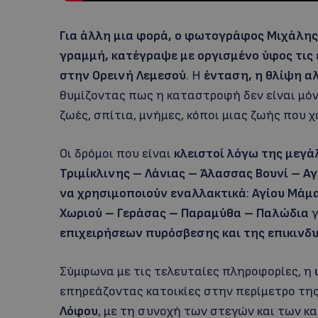
Για άλλη μια φορά, ο φωτογράφος Μιχάλης
γραμμή, κατέγραψε με οργισμένο ύφος τις
στην Ορεινή Λεμεσού
. Η
ένταση, η θλίψη αλ
θυμίζοντας πως η καταστροφή δεν είναι μόν
ζωές, σπίτια, μνήμες, κόποι μιας ζωής που χ
Οι δρόμοι που είναι
κλειστοί λόγω της μεγά
Τριμίκλινης – Λάνιας – Άλασσας
Βουνί – Α
να χρησιμοποιούν εναλλακτικά
:
Αγίου Μάμ
Χωριού – Γεράσας – Παραμύθα – Παλώδια
γ
επιχειρήσεων πυρόσβεσης και της επικινδ
Σύμφωνα με τις τελευταίες πληροφορίες, η
επηρεάζοντας κατοικίες στην περίμετρο τη
Λόφου
, με τη συνοχή των στεγών και των κ