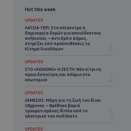
Hot this week
UPDATES
ΛΑΤΣΙΑ-ΓΕΡΙ: Στο επίκεντρο η
δημιουργία δομών για ασυνόδευτους
ανήλικους – Αντιδρά ο Δήμος,
στηρίζει υπό προϋποθέσεις το
Κίνημα Οικολόγων
UPDATES
ΣΤΟ «ΚΟΚΚΙΝΟ» Η ΖΕΣΤΗ: Νέα κίτρινη
προειδοποίηση και 40άρια στο
εσωτερικό
UPDATES
ΛΕΜΕΣΟΣ: Μάχη για τη ζωή του δίνει
18χρονος – Βρέθηκε βαριά
τραυματισμένος δίπλα από το
ηλεκτρικό του ποδήλατο
UPDATES