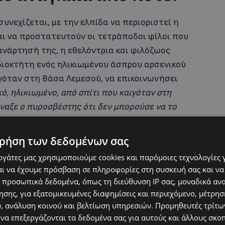
υνεχίζεται, με την ελπίδα να περιοριστεί η
ι να προστατευτούν οι τετράποδοι φίλοι που
ανάρτησή της, η εθελόντρια και φιλόζωος
διοκτήτη ενός ηλικιωμένου άσπρου αρσενικού
γόταν στη Βάσα Λεμεσού, να επικοινωνήσει
ό, ηλικιωμένο, από σπίτι που καιγόταν στη
ναξε ο πυροσβέστης ότι δεν μπορούσε να το
έπιασα»,
αναφέρει, τονίζοντας πως τα έχει
ρήση των δεδομένων σας
εργάτες μας χρησιμοποιούμε cookies και παρόμοιες τεχνολογίες 
ι να έχουμε πρόσβαση σε πληροφορίες στη συσκευή σας και να
 προσωπικά δεδομένα, όπως τη διεύθυνση IP σας, μοναδικά αν
σης, για εξατομικευμένες διαφημίσεις και περιεχόμενο, μέτρη
υ, ανάλυση κοινού και βελτίωση υπηρεσιών.
Προμηθευτές τρίτων
 να επεξεργάζονται τα δεδομένα σας για αυτούς και άλλους σκο