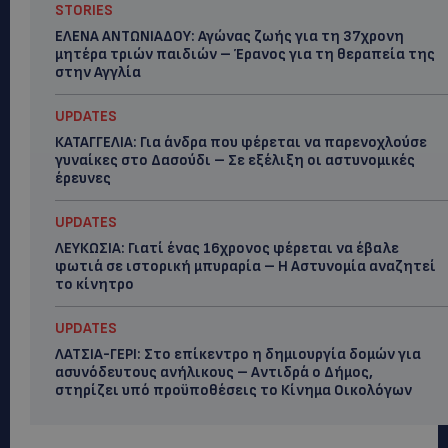
STORIES
ΕΛΕΝΑ ΑΝΤΩΝΙΑΔΟΥ: Αγώνας ζωής για τη 37χρονη
μητέρα τριών παιδιών – Έρανος για τη θεραπεία της
στην Αγγλία
UPDATES
ΚΑΤΑΓΓΕΛΙΑ: Για άνδρα που φέρεται να παρενοχλούσε
γυναίκες στο Δασούδι – Σε εξέλιξη οι αστυνομικές
έρευνες
UPDATES
ΛΕΥΚΩΣΙΑ: Γιατί ένας 16χρονος φέρεται να έβαλε
φωτιά σε ιστορική μπυραρία – Η Αστυνομία αναζητεί
το κίνητρο
UPDATES
ΛΑΤΣΙΑ-ΓΕΡΙ: Στο επίκεντρο η δημιουργία δομών για
ασυνόδευτους ανήλικους – Αντιδρά ο Δήμος,
στηρίζει υπό προϋποθέσεις το Κίνημα Οικολόγων