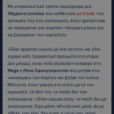
Με συγκλονιστικό τρόπο περιέγραψε μια
39χρονη γυναίκα
που ασθένησε
με Covid,
την
εμπειρία της στο νοσοκομείο, όπου χρειάστηκε
να παραμείνει για περίπου τέσσερις μήνες για
να ξεπεράσει τον «εφιάλτη».
«Όλοι ήμασταν γυμνοί με ένα σεντόνι και όλοι
είχαμε κάτι τρομακτικά πράγματα στο στόμα.
Δεν μπορώ, είναι πολύ δύσκολο»
ανέφερε στο
Mega
η
Ρένα Σφουγγαριστού
που μπήκε στο
νοσοκομείο τον Απρίλιο και βγήκε τον Ιούλιο.
Μάλιστα, όταν γύρισε στο σπίτι μετά τον
κορωνοϊό, το ίδιο της το παιδί δεν την
αναγνώρισε.
«Όταν γύρισα πίσω, το παιδί δεν με
αναγνώρισε. Είχα χάσει 40 κιλά εκεί μέσα. Δε με
ήθελε, μου λέει ‘δεν είσαι η μαμά μου, φύγε,