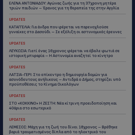
ΕΛΕΝΑ ΑΝΤΩΝΙΑΔΟΥ: Αγώνας ζωής για τη 37χρονη μητέρα
τριών παιδιών – Έρανος για τη θεραπεία της στην Αγγλία
UPDATES
ΚΑΤΑΓΓΕΛΙΑ: Για άνδρα που φέρεται να παρενοχλούσε
γυναίκες στο Δασούδι – Σε εξέλιξη οι αστυνομικές έρευνες
UPDATES
ΛΕΥΚΩΣΙΑ: Γιατί ένας 16χρονος φέρεται να έβαλε φωτιά σε
ιστορική μπυραρία – Η Αστυνομία αναζητεί το κίνητρο
UPDATES
ΛΑΤΣΙΑ-ΓΕΡΙ: Στο επίκεντρο η δημιουργία δομών για
ασυνόδευτους ανήλικους – Αντιδρά ο Δήμος, στηρίζει υπό
προϋποθέσεις το Κίνημα Οικολόγων
UPDATES
ΣΤΟ «ΚΟΚΚΙΝΟ» Η ΖΕΣΤΗ: Νέα κίτρινη προειδοποίηση και
40άρια στο εσωτερικό
UPDATES
ΛΕΜΕΣΟΣ: Μάχη για τη ζωή του δίνει 18χρονος – Βρέθηκε
βαριά τραυματισμένος δίπλα από το ηλεκτρικό του