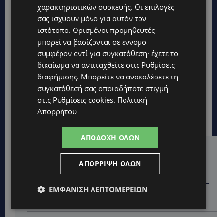
χαρακτηριστικών συσκευής. Οι επιλογές
σας ισχύουν μόνο για αυτόν τον
ιστότοπο. Ορισμένοι προμηθευτές
μπορεί να βασίζονται σε έννομο
συμφέρον αντί για συγκατάθεση· έχετε το
δικαίωμα να αντιταχθείτε στις
Ρυθμίσεις
διαφήμισης
. Μπορείτε να ανακαλέσετε τη
συγκατάθεσή σας οποιαδήποτε στιγμή
στις
Ρυθμίσεις cookies
.
Πολιτική
Απορρήτου
ΑΠΟΔΟΧΉ ΌΛΩΝ
Hot this week
ΑΠΌΡΡΙΨΗ ΌΛΩΝ
STORIES
ΓΕΝΕΘΛΙΟΣ ΗΜΕΡΑ: Η ηλικία είναι μόνο ένας αριθμός –
ΕΜΦΆΝΙΣΗ ΛΕΠΤΟΜΕΡΕΙΏΝ
Οι άνθρωποι και οι στιγμές είναι η πραγματική μας
ιστορία