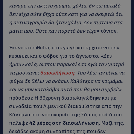
κάναμε την ακτινογραφία, χάλια. Εν τω μεταξύ
δεν είχα ούτε βήχα ούτε κάτι για να σκεφτώ ότι
η ακτινογραφία θα ήταν χάλια. Δεν πίστευα στα
μάτια μου. Ούτε καν πυρετό δεν είχα»
τόνισε.
Έκανε απευθείας εισαγωγή και άρχισε να την
κυριεύει και ο φόβος για το άγνωστο.
«Δεν
ήμουν καλά, ώσπου παρακάλεσα εγώ τον γιατρό
να μου κάνει
διασωλήνωση.
Του λέω ‘αν είναι να
φύγω δε θέλω να σκάσω. Καλύτερα να κοιμάμαι
και να μην καταλάβω αυτό που θα μου συμβεί’»
πρόσθεσε Η 39χρονη διασωληνώθηκε και με
συνοδεία του Λιμενικού διακομίστηκε από την
Κάλυμνο στο νοσοκομείο της Σάμου, εκεί όπου
πάλεψε
42 μέρες στη διασωλήνωση.
Μαζί της,
δεκάδες ακόμη συντοπίτες της που δεν