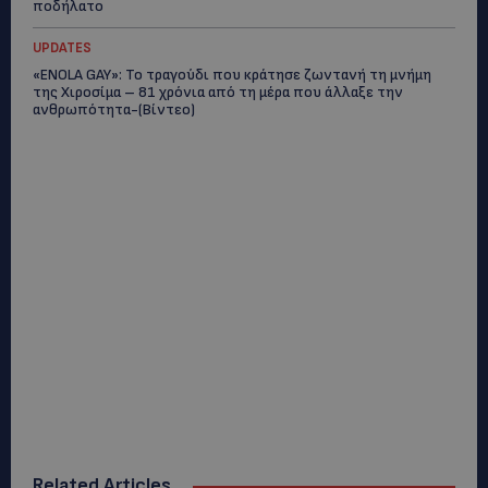
ποδήλατο
UPDATES
«ENOLA GAY»: Το τραγούδι που κράτησε ζωντανή τη μνήμη
της Χιροσίμα – 81 χρόνια από τη μέρα που άλλαξε την
ανθρωπότητα-(Bίντεο)
Related Articles