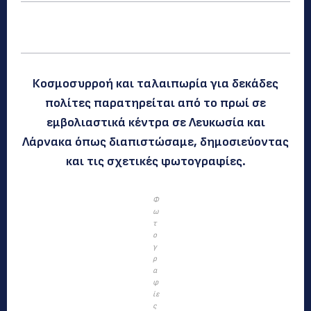
Κοσμοσυρροή και ταλαιπωρία για δεκάδες
πολίτες παρατηρείται από το πρωί σε
εμβολιαστικά κέντρα σε Λευκωσία και
Λάρνακα όπως διαπιστώσαμε, δημοσιεύοντας
και τις σχετικές φωτογραφίες.
Φ
ω
τ
ο
γ
ρ
α
φ
ίε
ς