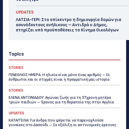
UPDATES
ΛΑΤΣΙΑ-ΓΕΡΙ: Στο επίκεντρο η δημιουργία δομών για
ασυνόδευτους ανήλικους – Αντιδρά ο Δήμος,
στηρίζει υπό προϋποθέσεις το Κίνημα Οικολόγων
Topics
STORIES
ΓΕΝΕΘΛΙΟΣ ΗΜΕΡΑ: Η ηλικία είναι μόνο ένας αριθμός – Οι
άνθρωποι και οι στιγμές είναι η πραγματική μας ιστορία
STORIES
ΕΛΕΝΑ ΑΝΤΩΝΙΑΔΟΥ: Αγώνας ζωής για τη 37χρονη μητέρα
τριών παιδιών – Έρανος για τη θεραπεία της στην Αγγλία
UPDATES
ΚΑΤΑΓΓΕΛΙΑ: Για άνδρα που φέρεται να παρενοχλούσε
γυναίκες στο Δασούδι – Σε εξέλιξη οι αστυνομικές έρευνες