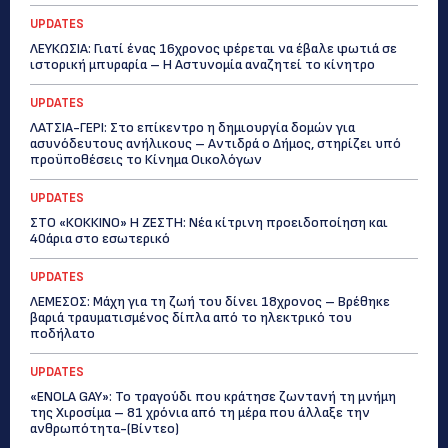
UPDATES
ΛΕΥΚΩΣΙΑ: Γιατί ένας 16χρονος φέρεται να έβαλε φωτιά σε
ιστορική μπυραρία – Η Αστυνομία αναζητεί το κίνητρο
UPDATES
ΛΑΤΣΙΑ-ΓΕΡΙ: Στο επίκεντρο η δημιουργία δομών για
ασυνόδευτους ανήλικους – Αντιδρά ο Δήμος, στηρίζει υπό
προϋποθέσεις το Κίνημα Οικολόγων
UPDATES
ΣΤΟ «ΚΟΚΚΙΝΟ» Η ΖΕΣΤΗ: Νέα κίτρινη προειδοποίηση και
40άρια στο εσωτερικό
UPDATES
ΛΕΜΕΣΟΣ: Μάχη για τη ζωή του δίνει 18χρονος – Βρέθηκε
βαριά τραυματισμένος δίπλα από το ηλεκτρικό του
ποδήλατο
UPDATES
«ENOLA GAY»: Το τραγούδι που κράτησε ζωντανή τη μνήμη
της Χιροσίμα – 81 χρόνια από τη μέρα που άλλαξε την
ανθρωπότητα-(Bίντεο)