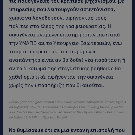
τις παθογένειες του κρατικού μηχανισμού, με
υπηρεσίες που λειτουργούν ασυντόνιστα,
χωρίς να λογοδοτούν,
αφήνοντας τους
πολίτες στο έλεος της γραφειοκρατίας. Η
οικογένεια αναμένει επίσημη απάντηση από
την ΥΜΑΠΕ και το Υπουργείο Εσωτερικών, ενώ
το κρίσιμο ερώτημα που παραμένει
αναπάντητο είναι αν θα δοθεί νέα παράταση ή
αν το δικαίωμα της στεγαστικής βοήθειας θα
χαθεί οριστικά, αφήνοντας την οικογένεια
χωρίς την υποστήριξη που δικαιούται.
Greek Cypriot refugees set in at a new makeshift tent camp east of Larnaca, Cyprus
on August 28, 1974. Tens of thousands of refugees are crowding the camps in the
area. Most of them fled nearby Famagusta when the city was taken by Turk soldiers
on August 16. (AP Photo/Spartaco Bodini)
Να θυμίσουμε ότι σε μια έντονη επιστολή που