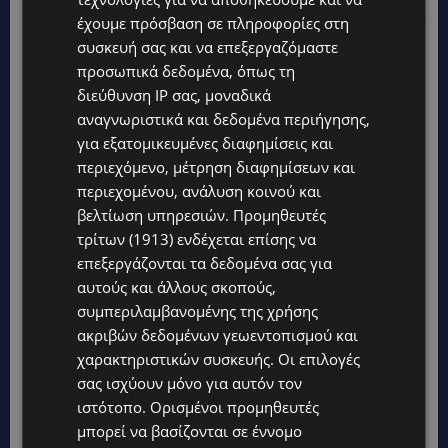
έχουμε πρόσβαση σε πληροφορίες στη
«ΔΙΕΘΝΗ ΠΟΡΕΙΑ ΠΡΟΣ ΤΗ ΓΑΖΑ» : «Μπλόκα» για
συσκευή σας και να επεξεργαζόμαστε
το καραβάνι αλληλεγγύης –Δύο Κύπριοι
προσωπικά δεδομένα, όπως τη
ταξίδεψαν στο Κάιρο
διεύθυνση IP σας, μοναδικά
αναγνωριστικά και δεδομένα περιήγησης,
για εξατομικευμένες διαφημίσεις και
περιεχόμενο, μέτρηση διαφημίσεων και
περιεχομένου, ανάλυση κοινού και
βελτίωση υπηρεσιών.
Προμηθευτές
τρίτων (1913)
ενδέχεται επίσης να
επεξεργάζονται τα δεδομένα σας για
αυτούς και άλλους σκοπούς,
συμπεριλαμβανομένης της χρήσης
ακριβών δεδομένων γεωεντοπισμού και
χαρακτηριστικών συσκευής. Οι επιλογές
σας ισχύουν μόνο για αυτόν τον
ιστότοπο. Ορισμένοι προμηθευτές
μπορεί να βασίζονται σε έννομο