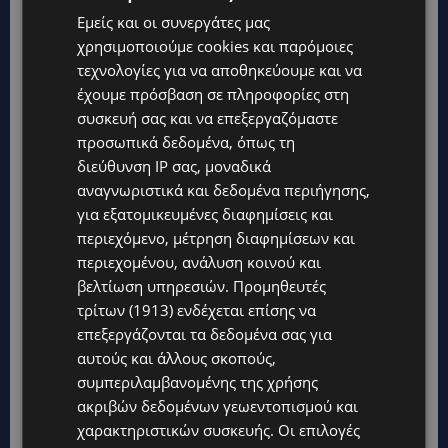
Εμείς και οι συνεργάτες μας
χρησιμοποιούμε cookies και παρόμοιες
τεχνολογίες για να αποθηκεύουμε και να
έχουμε πρόσβαση σε πληροφορίες στη
συσκευή σας και να επεξεργαζόμαστε
προσωπικά δεδομένα, όπως τη
διεύθυνση IP σας, μοναδικά
αναγνωριστικά και δεδομένα περιήγησης,
για εξατομικευμένες διαφημίσεις και
περιεχόμενο, μέτρηση διαφημίσεων και
Topics
περιεχομένου, ανάλυση κοινού και
βελτίωση υπηρεσιών.
Προμηθευτές
UPDATES
τρίτων (1913)
ενδέχεται επίσης να
ΙΣΑΑΚ-ΣΟΛΩΜΟΥ: Κλείνουν συμβολικά οδοφράγματα την
επεξεργάζονται τα δεδομένα σας για
Παρασκευή – Πού και τι ώρα θα γίνουν οι δράσεις
αυτούς και άλλους σκοπούς,
UPDATES
συμπεριλαμβανομένης της χρήσης
ΣΥΛΛΗΨΕΙΣ: 161 οδηγοί με υπερβολική ταχύτητα σε μία νύχτα
ακριβών δεδομένων γεωεντοπισμού και
– Η παράβαση που κυριάρχησε στους ελέγχους
χαρακτηριστικών συσκευής. Οι επιλογές