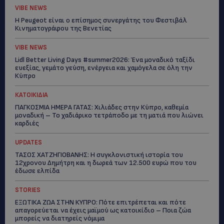
VIBE NEWS
Η Peugeot είναι ο επίσημος συνεργάτης του Φεστιβάλ
Κινηματογράφου της Βενετίας
VIBE NEWS
Lidl Better Living Days #summer2026: Ένα μοναδικό ταξίδι
ευεξίας, γεμάτο γεύση, ενέργεια και χαμόγελα σε όλη την
Κύπρο
ΚΑΤΟΙΚΙΔΙΑ
ΠΑΓΚΟΣΜΙΑ ΗΜΕΡΑ ΓΑΤΑΣ: Χιλιάδες στην Κύπρο, καθεμία
μοναδική – Το χαδιάρικο τετράποδο με τη ματιά που λιώνει
καρδιές
UPDATES
ΤΑΣΟΣ ΧΑΤΖΗΓΙΟΒΑΝΗΣ: Η συγκλονιστική ιστορία του
12χρονου Δημήτρη και η δωρεά των 12.500 ευρώ που του
έδωσε ελπίδα
STORIES
ΕΞΩΤΙΚΑ ΖΩΑ ΣΤΗΝ ΚΥΠΡΟ: Πότε επιτρέπεται και πότε
απαγορεύεται να έχεις μαϊμού ως κατοικίδιο – Ποια ζώα
μπορείς να διατηρείς νόμιμα