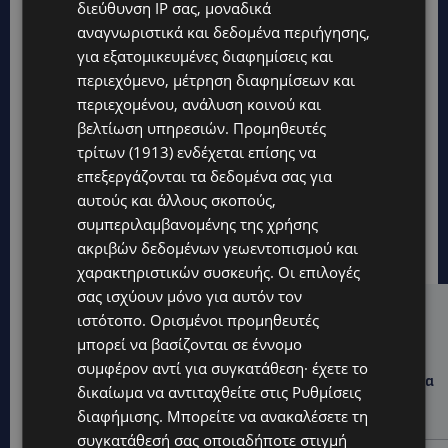
διεύθυνση IP σας, μοναδικά
αναγνωριστικά και δεδομένα περιήγησης,
για εξατομικευμένες διαφημίσεις και
περιεχόμενο, μέτρηση διαφημίσεων και
περιεχομένου, ανάλυση κοινού και
βελτίωση υπηρεσιών.
Προμηθευτές
τρίτων (1913)
ενδέχεται επίσης να
επεξεργάζονται τα δεδομένα σας για
αυτούς και άλλους σκοπούς,
συμπεριλαμβανομένης της χρήσης
ακριβών δεδομένων γεωεντοπισμού και
χαρακτηριστικών συσκευής. Οι επιλογές
σας ισχύουν μόνο για αυτόν τον
Hot this week
ιστότοπο. Ορισμένοι προμηθευτές
μπορεί να βασίζονται σε έννομο
UPDATES
συμφέρον αντί για συγκατάθεση· έχετε το
ΛΕΩΦΟΡΟΣ ΤΣΕΡΙΟΥ: Άνοιξε ο δρόμος, αλλά άρχισαν τα
δικαίωμα να αντιταχθείτε στις
Ρυθμίσεις
παράπονα των πολιτών – «Έγινε σωστά ο
διαφήμισης
. Μπορείτε να ανακαλέσετε τη
σχεδιασμός;»
συγκατάθεσή σας οποιαδήποτε στιγμή