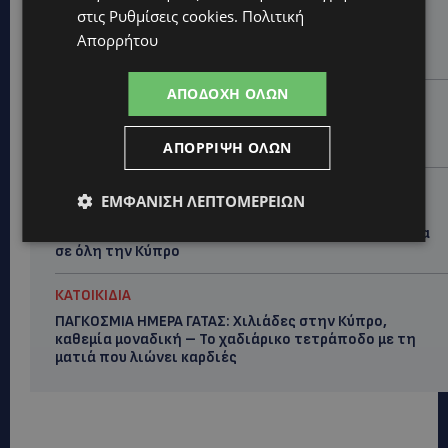
VIBE NEWS
στις
Ρυθμίσεις cookies
.
Πολιτική
Νέος Γενικός Διευθυντής του Hilton Nicosia ο Ilio
Απορρήτου
Rodoni
ΑΠΟΔΟΧΉ ΌΛΩΝ
VIBE NEWS
Η Peugeot είναι ο επίσημος συνεργάτης του
Φεστιβάλ Κινηματογράφου της Βενετίας
ΑΠΌΡΡΙΨΗ ΌΛΩΝ
VIBE NEWS
ΕΜΦΆΝΙΣΗ ΛΕΠΤΟΜΕΡΕΙΏΝ
Lidl Better Living Days #summer2026: Ένα μοναδικό
ταξίδι ευεξίας, γεμάτο γεύση, ενέργεια και χαμόγελα
σε όλη την Κύπρο
ΚΑΤΟΙΚΙΔΙΑ
ΠΑΓΚΟΣΜΙΑ ΗΜΕΡΑ ΓΑΤΑΣ: Χιλιάδες στην Κύπρο,
καθεμία μοναδική – Το χαδιάρικο τετράποδο με τη
ματιά που λιώνει καρδιές