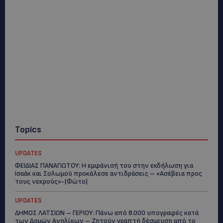
Topics
UPDATES
ΦΕΙΔΙΑΣ ΠΑΝΑΓΙΩΤΟΥ: Η εμφάνισή του στην εκδήλωση για
Ισαάκ και Σολωμού προκάλεσε αντιδράσεις – «Ασέβεια προς
τους νεκρούς»-(Φώτο)
UPDATES
ΔΗΜΟΣ ΛΑΤΣΙΩΝ – ΓΕΡΙΟΥ: Πάνω από 8.000 υπογραφές κατά
των Δομών Ανηλίκων – Ζητούν γραπτή δέσμευση από το