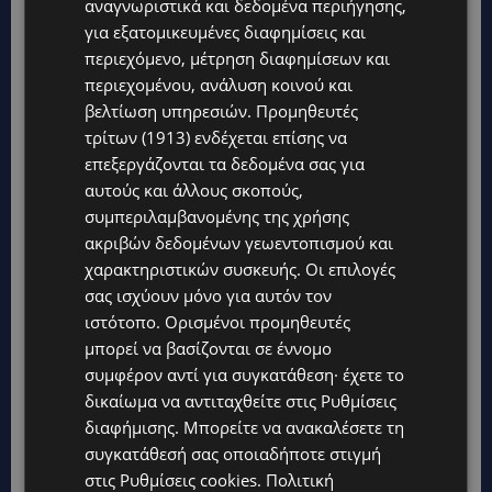
Ο Ιωάννης Λιβανός και η Χλόη Μαυρονικόλα-
αναγνωριστικά και δεδομένα περιήγησης,
για εξατομικευμένες διαφημίσεις και
Χρυσοστόμου
περιεχόμενο, μέτρηση διαφημίσεων και
περιεχομένου, ανάλυση κοινού και
βελτίωση υπηρεσιών.
Προμηθευτές
Η Λευκή Στυλιανού, ο Μάριος Χαννίδης, ο
τρίτων (1913)
ενδέχεται επίσης να
Μητροπολίτης Ταμασού και Ορεινής, κ. Ησαϊας
επεξεργάζονται τα δεδομένα σας για
και η Σάβια Ορφανίδου
αυτούς και άλλους σκοπούς,
συμπεριλαμβανομένης της χρήσης
ακριβών δεδομένων γεωεντοπισμού και
χαρακτηριστικών συσκευής. Οι επιλογές
Η
Τούλα
και ο
Ανδρέας Πετρίδης
, μαζί με τη
σας ισχύουν μόνο για αυτόν τον
Μαρία
και τον
Στέλιο Τζιοβάνι
, ανάμεσα στους
ιστότοπο. Ορισμένοι προμηθευτές
εκλεκτούς καλεσμένους που απόλαυσαν τη
μπορεί να βασίζονται σε έννομο
συμφέρον αντί για συγκατάθεση· έχετε το
μαγική μουσική βραδιά του Ιωάννη Λιβανού
δικαίωμα να αντιταχθείτε στις
Ρυθμίσεις
στο Δημοτικό Θέατρο Λευκωσίας.
διαφήμισης
. Μπορείτε να ανακαλέσετε τη
συγκατάθεσή σας οποιαδήποτε στιγμή
στις
Ρυθμίσεις cookies
.
Πολιτική
H Nίκη Παναγίδου