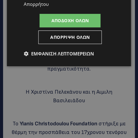
Απορρήτου
ΑΠΟΔΟΧΉ ΌΛΩΝ
ΑΠΌΡΡΙΨΗ ΌΛΩΝ
Μια βραδιά που απέδειξε πως όταν η πίστη, το
ταλέντο και η ψυχή ενώνονται, τα όνειρα
ΕΜΦΆΝΙΣΗ ΛΕΠΤΟΜΕΡΕΙΏΝ
μπορούν πραγματικά να γίνουν
πραγματικότητα.
Η Χριστίνα Πελεκάνου και η Αιμιλη
Βασιλειάδου
Το
Yianis Christodoulou Foundation
στήριξε με
θέρμη την προσπάθεια του 17χρονου τενόρου