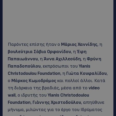
Παρόντες επίσης ήταν ο
Μάριος Χαννίδης
, η
βουλεύτρια Σάβια Ορφανίδου
, η
Έφη
Παπαιωάννου
, η
Άννα Αχιλλεούδη
, η
Φρύνη
Παπαδοπούλου
, εκπρόσωποι του
Yianis
Christodoulou Foundation
, η
Γιώτα Κουφαλίδου
,
ο
Μάρκος Κωμοδρόμος
και πολλοί άλλοι. Κατά
τη διάρκεια της βραδιάς, μέσα από το
video
wall
, ο ιδρυτής του
Yianis Christodoulou
Foundation
,
Γιάννης Χριστοδούλου
, απηύθυνε
μήνυμα, μιλώντας για το έργο του Ιδρύματος