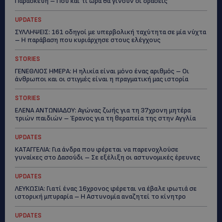
Παρασκευή – Πού και τι ώρα θα γίνουν οι δράσεις
UPDATES
ΣΥΛΛΗΨΕΙΣ: 161 οδηγοί με υπερβολική ταχύτητα σε μία νύχτα
– Η παράβαση που κυριάρχησε στους ελέγχους
STORIES
ΓΕΝΕΘΛΙΟΣ ΗΜΕΡΑ: Η ηλικία είναι μόνο ένας αριθμός – Οι
άνθρωποι και οι στιγμές είναι η πραγματική μας ιστορία
STORIES
ΕΛΕΝΑ ΑΝΤΩΝΙΑΔΟΥ: Αγώνας ζωής για τη 37χρονη μητέρα
τριών παιδιών – Έρανος για τη θεραπεία της στην Αγγλία
UPDATES
ΚΑΤΑΓΓΕΛΙΑ: Για άνδρα που φέρεται να παρενοχλούσε
γυναίκες στο Δασούδι – Σε εξέλιξη οι αστυνομικές έρευνες
UPDATES
ΛΕΥΚΩΣΙΑ: Γιατί ένας 16χρονος φέρεται να έβαλε φωτιά σε
ιστορική μπυραρία – Η Αστυνομία αναζητεί το κίνητρο
UPDATES