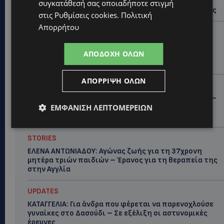
ΙΣΑΑΚ-ΣΟΛΩΜΟΥ: Κλείνουν συμβολικά οδοφράγματα
συγκατάθεσή σας οποιαδήποτε στιγμή
την Παρασκευή – Πού και τι ώρα θα γίνουν οι δράσεις
στις
Ρυθμίσεις cookies
.
Πολιτική
Απορρήτου
UPDATES
ΣΥΛΛΗΨΕΙΣ: 161 οδηγοί με υπερβολική ταχύτητα σε
ΑΠΟΔΟΧΉ ΌΛΩΝ
μία νύχτα – Η παράβαση που κυριάρχησε στους
ελέγχους
ΑΠΌΡΡΙΨΗ ΌΛΩΝ
STORIES
ΓΕΝΕΘΛΙΟΣ ΗΜΕΡΑ: Η ηλικία είναι μόνο ένας αριθμός –
ΕΜΦΆΝΙΣΗ ΛΕΠΤΟΜΕΡΕΙΏΝ
Οι άνθρωποι και οι στιγμές είναι η πραγματική μας
ιστορία
STORIES
ΕΛΕΝΑ ΑΝΤΩΝΙΑΔΟΥ: Αγώνας ζωής για τη 37χρονη
μητέρα τριών παιδιών – Έρανος για τη θεραπεία της
στην Αγγλία
UPDATES
ΚΑΤΑΓΓΕΛΙΑ: Για άνδρα που φέρεται να παρενοχλούσε
γυναίκες στο Δασούδι – Σε εξέλιξη οι αστυνομικές
έρευνες