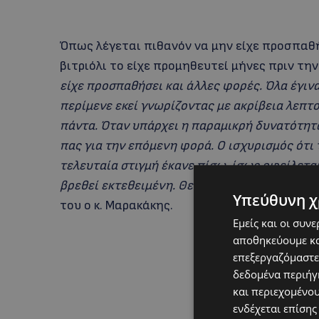
Όπως λέγεται πιθανόν να μην είχε προσπαθή
βιτριόλι το είχε προμηθευτεί μήνες πριν τη
είχε προσπαθήσει και άλλες φορές. Όλα έγινα
περίμενε εκεί γνωρίζοντας με ακρίβεια λεπτο
πάντα. Όταν υπάρχει η παραμικρή δυνατότητα 
πας για την επόμενη φορά. Ο ισχυρισμός ότι
τελευταία στιγμή έκανε πίσω, ίσως οφείλετα
βρεθεί εκτεθειμένη. Θεωρώ απίθανο να μην 
Υπεύθυνη χ
του ο κ. Μαρακάκης.
Εμείς και οι συν
αποθηκεύουμε κα
επεξεργαζόμαστε
δεδομένα περιήγη
και περιεχομένο
ενδέχεται επίσης