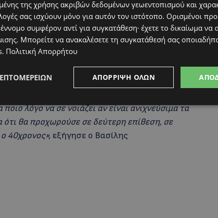
ένης της χρήσης ακριβών δεδομένων γεωεντοπισμού και χαρα
λογές σας ισχύουν μόνο για αυτόν τον ιστότοπο. Ορισμένοι πρ
 έννομο συμφέρον αντί για συγκατάθεση· έχετε το δικαίωμα να α
μισης
. Μπορείτε να ανακαλέσετε τη συγκατάθεσή σας οποιαδήπο
s
.
Πολιτική Απορρήτου
θα προχωρούσε σε δεύτερη επίθεση
 αυτό, να έχει ξαναπροσπαθήσει, γιατί η
ΛΕΠΤΟΜΕΡΕΙΏΝ
ΑΠΌΡΡΙΨΗ ΌΛΩΝ
ΑΠΟ
α μεγάλο χρονικό διάστημα. Αλλά έχει σημασία
θεση. Υποστήριξε ότι το έκανε γιατί ήθελε να
ποιο λόγο να σε νοιάζει αν είναι ανιχνεύσιμα τα
α ότι θα προχωρούσε σε δεύτερη επίθεση, σε
 ο 40χρονος»,
εξήγησε ο Βασίλης