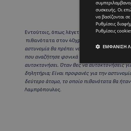
συμπεριλαμβανομ
συσκευής. Οι επι
να βασίζονται σε
Ρυθμίσεις διαφή
Ρυθμίσεις cookie
Εντούτοις, όπως λέγεται η κατηγορουμένη 
πιθανότατα στον 40χρονο.
«Δεν αποτυπώθηκε
ΕΜΦΆΝΙΣΗ 
αστυνομία θα πρέπει να ψάξει τις κάμερες γι
που αναζήτησε φονικά δηλητήρια μετά την επί
αυτοκτονήσει. Όταν θες να αυτοκτονήσεις για 
δηλητήρια; Είναι προφανές για την αστυνομί
δεύτερο άτομο, το οποίο πιθανότατα θα ήταν
Λαμπρόπουλος.