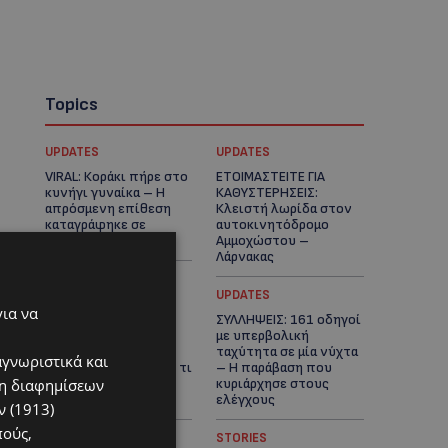
Topics
UPDATES
UPDATES
VIRAL: Κοράκι πήρε στο
ΕΤΟΙΜΑΣΤΕΙΤΕ ΓΙΑ
κυνήγι γυναίκα – Η
ΚΑΘΥΣΤΕΡΗΣΕΙΣ:
απρόσμενη επίθεση
Κλειστή λωρίδα στον
καταγράφηκε σε
αυτοκινητόδρομο
βίντεο
Αμμοχώστου –
Λάρνακας
UPDATES
UPDATES
για να
ΙΣΑΑΚ-ΣΟΛΩΜΟΥ:
ΣΥΛΛΗΨΕΙΣ: 161 οδηγοί
Κλείνουν συμβολικά
με υπερβολική
οδοφράγματα την
ταχύτητα σε μία νύχτα
αγνωριστικά και
Παρασκευή – Πού και τι
– Η παράβαση που
ση διαφημίσεων
ώρα θα γίνουν οι
κυριάρχησε στους
δράσεις
ελέγχους
 (1913)
πούς,
STORIES
STORIES