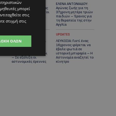
κτηριστικών
ΓΕΝΕΘΛΙΟΣ ΗΜΕΡΑ: Η
ΕΛΕΝΑ ΑΝΤΩΝΙΑΔΟΥ:
ηλικία είναι μόνο ένας
Αγώνας ζωής για τη
ομηθευτές μπορεί
αριθμός – Οι άνθρωποι
37χρονη μητέρα τριών
ντιταχθείτε στις
και οι στιγμές είναι η
παιδιών – Έρανος για
πραγματική μας
τη θεραπεία της στην
τε στιγμή στις
ιστορία
Αγγλία
UPDATES
UPDATES
ΔΟΧΉ ΌΛΩΝ
ΚΑΤΑΓΓΕΛΙΑ: Για άνδρα
ΛΕΥΚΩΣΙΑ: Γιατί ένας
που φέρεται να
16χρονος φέρεται να
παρενοχλούσε
έβαλε φωτιά σε
γυναίκες στο Δασούδι
ιστορική μπυραρία – Η
– Σε εξέλιξη οι
Αστυνομία αναζητεί το
αστυνομικές έρευνες
κίνητρο