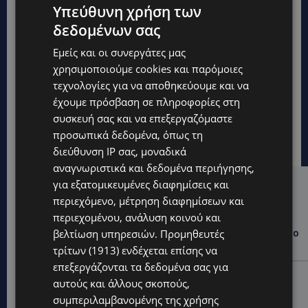
Υπεύθυνη χρήση των
δεδομένων σας
Εμείς και οι συνεργάτες μας
χρησιμοποιούμε cookies και παρόμοιες
τεχνολογίες για να αποθηκεύουμε και να
έχουμε πρόσβαση σε πληροφορίες στη
συσκευή σας και να επεξεργαζόμαστε
προσωπικά δεδομένα, όπως τη
διεύθυνση IP σας, μοναδικά
αναγνωριστικά και δεδομένα περιήγησης,
για εξατομικευμένες διαφημίσεις και
Hot this week
περιεχόμενο, μέτρηση διαφημίσεων και
WORLD
περιεχομένου, ανάλυση κοινού και
ΦΩΤΙΑ ΣΤΟΝ ΒΟΛΟ: Στις φλόγες περιοχή πάνω από το
βελτίωση υπηρεσιών.
Προμηθευτές
αρχαίο θέατρο Δημητριάδος
τρίτων (1913)
ενδέχεται επίσης να
επεξεργάζονται τα δεδομένα σας για
STORIES
αυτούς και άλλους σκοπούς,
ΜΑΝΩΛΗΣ ΕΜΜΑΝΟΥΗΛ: Η ιστορία της θρυλικής
συμπεριλαμβανομένης της χρήσης
Corner Pub που ξυπνά μνήμες δεκαετιών – Το