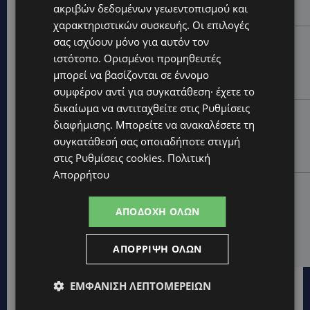
ακριβών δεδομένων γεωεντοπισμού και
αφιέρωμα μετά τη φωτιά-(Φώτο)
χαρακτηριστικών συσκευής. Οι επιλογές
UPDATES
σας ισχύουν μόνο για αυτόν τον
ιστότοπο. Ορισμένοι προμηθευτές
ΘΕΣΣΑΛΟΝΙΚΗ: Σοκ από την κακοποίηση άγριων
χελωνών – Τις έβαψαν με πορτοκαλί λαδομπογιά-
μπορεί να βασίζονται σε έννομο
(Φώτο)
συμφέρον αντί για συγκατάθεση· έχετε το
δικαίωμα να αντιταχθείτε στις
Ρυθμίσεις
UPDATES
διαφήμισης
. Μπορείτε να ανακαλέσετε τη
ΑΓΚΑΛΙΑ ΕΛΠΙΔΑΣ: «Οι εξαγγελίες δεν αρκούν» –
συγκατάθεσή σας οποιαδήποτε στιγμή
Συγκρατημένη αισιοδοξία για το νέο σχέδιο
στήριξης των ατόμων με αναπηρία
στις
Ρυθμίσεις cookies
.
Πολιτική
Απορρήτου
STORIES
ΟΡΦΕΑΣ ΣΟΛΩΜΟΥ: Ο 10χρονος Κύπριος που
ΑΠΟΔΟΧΉ ΌΛΩΝ
πρωταγωνιστεί στην εκστρατεία εξοικονόμησης
νερού – Απλά βήματα που κάνουν τη διαφορά -
(Βίντεο)
ΑΠΌΡΡΙΨΗ ΌΛΩΝ
ΕΜΦΆΝΙΣΗ ΛΕΠΤΟΜΕΡΕΙΏΝ