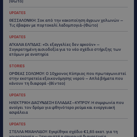
(Φώτο)
UPDATES
ΘΕΣΣΑΛΟΝΙΚΗ: Σοκ από την κακοποίηση άγριων χελωνών –
Τις έβαψαν με πορτοκαλί λαδομπογιά-(Φώτο)
UPDATES
ΑΓΚΑΛΙΑ ΕΛΠΙΔΑΣ: «Οι εξαγγελίες δεν αρκούν» –
Συγκρατημένη αισιοδοξία για το νέο σχέδιο στήριξης των
ατόμων με αναπηρία
STORIES
ΟΡΦΕΑΣ ΣΟΛΩΜΟΥ: Ο 10χρονος Κύπριος που πρωταγωνιστεί
στην εκστρατεία εξοικονόμησης νερού – Απλά βήματα που
κάνουν τη διαφορά -(Βίντεο)
UPDATES
ΗΛΕΚΤΡΙΚΗ ΔΙΑΣΥΝΔΕΣΗ ΕΛΛΑΔΑΣ–ΚΥΠΡΟΥ: Η συμφωνία που
ανοίγει τον δρόμο για φθηνότερο ρεύμα και ενεργειακή
ασφάλεια
UPDATES
ΣΤΕΛΛΑ ΜΙΧΑΗΛΙΔΟΥ: Εγκρίθηκε σχέδιο €1,65 εκατ. για τη
χοιροτροφία – Ξεχωριστή η σημερινή διαμαρτυρία