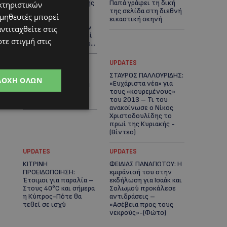
μπαίνει στο σπίτι της
Παπά γράφει τη δική
κτηριστικών
–Έλειπε στο
της σελίδα στη διεθνή
ομηθευτές μπορεί
εξωτερικό
εικαστική σκηνή
εκπροσωπώντας την
ντιταχθείτε στις
Κύπρο: «Αύριο μπορεί
τε στιγμή στις
να είναι κάποιος που...
UPDATES
UPDATES
ΦΩΤΟ: Αγνοείται
ΣΤΑΥΡΟΣ ΓΙΑΛΛΟΥΡΙΔΗΣ:
ΔΟΧΉ ΌΛΩΝ
51χρονος – Έκκληση
«Ευχάριστα νέα» για
της Αστυνομίας για
τους «κουρεμένους»
τον εντοπισμό του
του 2013 – Τι του
ανακοίνωσε ο Νίκος
Χριστοδουλίδης το
πρωί της Κυριακής -
(Βίντεο)
UPDATES
UPDATES
ΚΙΤΡΙΝΗ
ΦΕΙΔΙΑΣ ΠΑΝΑΓΙΩΤΟΥ: Η
ΠΡΟΕΙΔΟΠΟΙΗΣΗ:
εμφάνισή του στην
Έτοιμοι για παραλία –
εκδήλωση για Ισαάκ και
Στους 40°C και σήμερα
Σολωμού προκάλεσε
η Κύπρος-Πότε θα
αντιδράσεις –
τεθεί σε ισχύ
«Ασέβεια προς τους
νεκρούς»-(Φώτο)