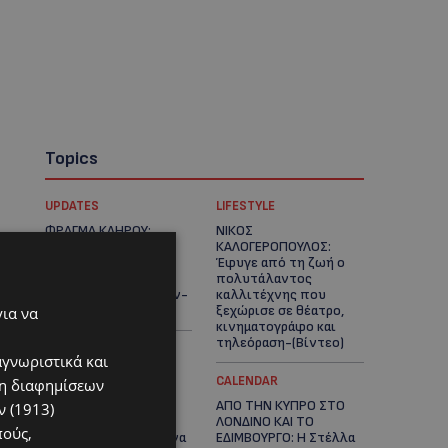
Topics
UPDATES
LIFESTYLE
ΦΡΑΓΜΑ ΚΛΗΡΟΥ:
ΝΙΚΟΣ
Πήγαν για ψάρεμα και
ΚΑΛΟΓΕΡΟΠΟΥΛΟΣ:
άφησαν πίσω τους
Έφυγε από τη ζωή ο
σκουπίδια – Εικόνες
πολυτάλαντος
που προβληματίζουν-
καλλιτέχνης που
(Φώτο)
ξεχώρισε σε θέατρο,
για να
κινηματογράφο και
τηλεόραση-(Bίντεο)
αγνωριστικά και
UPDATES
CALENDAR
ση διαφημίσεων
ΜΑΡΙΑ ΜΑΡΚΟΥ
ΑΠΟ ΤΗΝ ΚΥΠΡΟ ΣΤΟ
 (1913)
«ΠΙΚΚΟΥΑ: Τον
ΛΟΝΔΙΝΟ ΚΑΙ ΤΟ
πούς,
κατέγραψε η κάμερα να
ΕΔΙΜΒΟΥΡΓΟ: Η Στέλλα