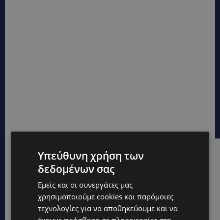
Υπεύθυνη χρήση των
Hot this week
δεδομένων σας
UPDATES
Εμείς και οι συνεργάτες μας
Ο κατασκευαστικός τομέας στην Κύπρο: Ισχυρή
δυναμική εν μέσω αβεβαιότητας
χρησιμοποιούμε cookies και παρόμοιες
τεχνολογίες για να αποθηκεύουμε και να
UPDATES