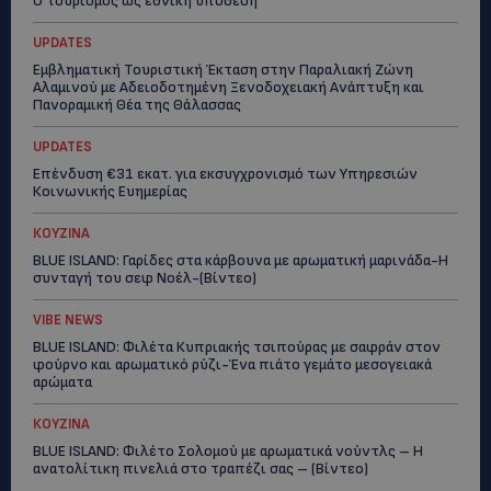
Ο τουρισμός ως εθνική υπόθεση
UPDATES
Εμβληματική Τουριστική Έκταση στην Παραλιακή Ζώνη
Αλαμινού με Αδειοδοτημένη Ξενοδοχειακή Ανάπτυξη και
Πανοραμική Θέα της Θάλασσας
UPDATES
Επένδυση €31 εκατ. για εκσυγχρονισμό των Υπηρεσιών
Κοινωνικής Ευημερίας
ΚΟΥΖΙΝΑ
BLUE ISLAND: Γαρίδες στα κάρβουνα με αρωματική μαρινάδα-Η
συνταγή του σεφ Νοέλ-(Βίντεο)
VIBE NEWS
BLUE ISLAND: Φιλέτα Κυπριακής τσιπούρας με σαφράν στον
φούρνο και αρωματικό ρύζι-Ένα πιάτο γεμάτο μεσογειακά
αρώματα
ΚΟΥΖΙΝΑ
BLUE ISLAND: Φιλέτο Σολομού με αρωματικά νούντλς – Η
ανατολίτικη πινελιά στο τραπέζι σας – (Βίντεο)