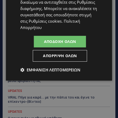
δικαίωμα να αντιταχθείτε στις
Ρυθμίσεις
διαφήμισης
. Μπορείτε να ανακαλέσετε τη
συγκατάθεσή σας οποιαδήποτε στιγμή
στις
Ρυθμίσεις cookies
.
Πολιτική
Απορρήτου
ΑΠΟΔΟΧΉ ΌΛΩΝ
ΑΠΌΡΡΙΨΗ ΌΛΩΝ
Topics
ΕΜΦΆΝΙΣΗ ΛΕΠΤΟΜΕΡΕΙΏΝ
UPDATES
Ο κατασκευαστικός τομέας στην Κύπρο: Ισχυρή δυναμική εν
μέσω αβεβαιότητας
UPDATES
VIRAL: Πήγε για καφέ… με την πάπια του και έγινε το
επίκεντρο-(Βίντεο)
UPDATES