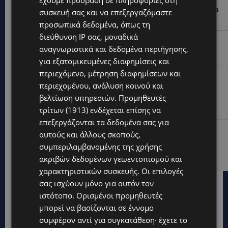
έχουμε πρόσβαση σε πληροφορίες στη
VIRAL: Πήγε για καφέ… με την πάπια του και έγινε το
συσκευή σας και να επεξεργαζόμαστε
επίκεντρο-(Βίντεο)
προσωπικά δεδομένα, όπως τη
διεύθυνση IP σας, μοναδικά
UPDATES
αναγνωριστικά και δεδομένα περιήγησης,
Ο τουρισμός ως εθνική υπόθεση
για εξατομικευμένες διαφημίσεις και
περιεχόμενο, μέτρηση διαφημίσεων και
UPDATES
περιεχομένου, ανάλυση κοινού και
Εμβληματική Τουριστική Έκταση στην Παραλιακή
βελτίωση υπηρεσιών.
Προμηθευτές
Ζώνη Αλαμινού με Αδειοδοτημένη Ξενοδοχειακή
Ανάπτυξη και Πανοραμική Θέα της Θάλασσας
τρίτων (1913)
ενδέχεται επίσης να
επεξεργάζονται τα δεδομένα σας για
UPDATES
αυτούς και άλλους σκοπούς,
Επένδυση €31 εκατ. για εκσυγχρονισμό των
συμπεριλαμβανομένης της χρήσης
Υπηρεσιών Κοινωνικής Ευημερίας
ακριβών δεδομένων γεωεντοπισμού και
χαρακτηριστικών συσκευής. Οι επιλογές
σας ισχύουν μόνο για αυτόν τον
ιστότοπο. Ορισμένοι προμηθευτές
μπορεί να βασίζονται σε έννομο
συμφέρον αντί για συγκατάθεση· έχετε το