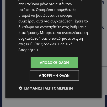
ΦΕΙΔΙΑΣ ΠΑΝΑΓΙΩΤΟΥ: Η εμφάνισή του στην εκδήλωση
σας ισχύουν μόνο για αυτόν τον
για Ισαάκ και Σολωμού προκάλεσε αντιδράσεις –
ιστότοπο. Ορισμένοι προμηθευτές
«Ασέβεια προς τους νεκρούς»-(Φώτο)
μπορεί να βασίζονται σε έννομο
συμφέρον αντί για συγκατάθεση· έχετε το
UPDATES
δικαίωμα να αντιταχθείτε στις
Ρυθμίσεις
ΔΗΜΟΣ ΛΑΤΣΙΩΝ – ΓΕΡΙΟΥ: Πάνω από 8.000 υπογραφές
κατά των Δομών Ανηλίκων – Ζητούν γραπτή
διαφήμισης
. Μπορείτε να ανακαλέσετε τη
δέσμευση από το Κράτος
συγκατάθεσή σας οποιαδήποτε στιγμή
στις
Ρυθμίσεις cookies
.
Πολιτική
UPDATES
Απορρήτου
ΑΓΙΟΣ ΙΩΑΝΝΗΣ ΠΙΤΣΙΛΙΑΣ: Ξανανοίγει η πισίνα του
χωριού – Μια ανάσα δροσιάς για κατοίκους και
επισκέπτες
ΑΠΟΔΟΧΉ ΌΛΩΝ
LIFESTYLE
ΑΠΌΡΡΙΨΗ ΌΛΩΝ
ΕΛΕΝΑ ΠΑΠΑΔΟΠΟΥΛΟΥ: Από τη σκηνή στην
Αντιπροεδρία του ΘΟΚ – «Μεγάλη τιμή και μεγάλη
ευθύνη»
ΕΜΦΆΝΙΣΗ ΛΕΠΤΟΜΕΡΕΙΏΝ