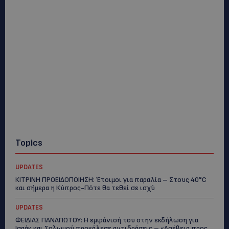
Topics
UPDATES
ΚΙΤΡΙΝΗ ΠΡΟΕΙΔΟΠΟΙΗΣΗ: Έτοιμοι για παραλία – Στους 40°C
και σήμερα η Κύπρος-Πότε θα τεθεί σε ισχύ
UPDATES
ΦΕΙΔΙΑΣ ΠΑΝΑΓΙΩΤΟΥ: Η εμφάνισή του στην εκδήλωση για
Ισαάκ και Σολωμού προκάλεσε αντιδράσεις – «Ασέβεια προς