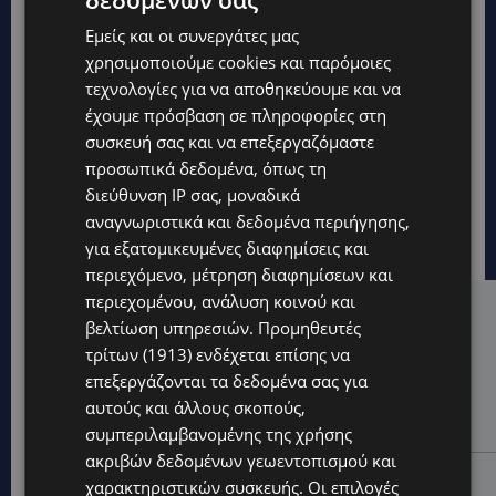
Εμείς και οι συνεργάτες μας
χρησιμοποιούμε cookies και παρόμοιες
τεχνολογίες για να αποθηκεύουμε και να
έχουμε πρόσβαση σε πληροφορίες στη
συσκευή σας και να επεξεργαζόμαστε
προσωπικά δεδομένα, όπως τη
διεύθυνση IP σας, μοναδικά
αναγνωριστικά και δεδομένα περιήγησης,
για εξατομικευμένες διαφημίσεις και
περιεχόμενο, μέτρηση διαφημίσεων και
περιεχομένου, ανάλυση κοινού και
Hot this week
βελτίωση υπηρεσιών.
Προμηθευτές
τρίτων (1913)
ενδέχεται επίσης να
UPDATES
επεξεργάζονται τα δεδομένα σας για
ΚΙΤΡΙΝΗ ΠΡΟΕΙΔΟΠΟΙΗΣΗ: Έτοιμοι για παραλία –
αυτούς και άλλους σκοπούς,
Στους 40°C και σήμερα η Κύπρος-Πότε θα τεθεί σε
ισχύ
συμπεριλαμβανομένης της χρήσης
ακριβών δεδομένων γεωεντοπισμού και
UPDATES
χαρακτηριστικών συσκευής. Οι επιλογές