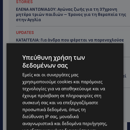
STORIES
ΕΛΕΝΑ ΑΝΤΩΝΙΑΔΟΥ: Αγώνας ζωής για τη 37χρονη
μητέρα τριών παιδιών – Έρανος για τη θεραπεία της
στην Αγγλία
UPDATES
ΚΑΤΑΓΓΕΛΙΑ: Για άνδρα που φέρεται να παρενοχλούσε
γυναίκες στο Δασούδι – Σε εξέλιξη οι αστυνομικές
έρευνες
Υπεύθυνη χρήση των
UPDATES
δεδομένων σας
ΛΕΥΚΩΣΙΑ: Γιατί ένας 16χρονος φέρεται να έβαλε
Εμείς και οι συνεργάτες μας
φωτιά σε ιστορική μπυραρία – Η Αστυνομία αναζητεί
χρησιμοποιούμε cookies και παρόμοιες
το κίνητρο
τεχνολογίες για να αποθηκεύουμε και να
UPDATES
έχουμε πρόσβαση σε πληροφορίες στη
ΛΑΤΣΙΑ-ΓΕΡΙ: Στο επίκεντρο η δημιουργία δομών για
συσκευή σας και να επεξεργαζόμαστε
ασυνόδευτους ανήλικους – Αντιδρά ο Δήμος,
προσωπικά δεδομένα, όπως τη
στηρίζει υπό προϋποθέσεις το Κίνημα Οικολόγων
διεύθυνση IP σας, μοναδικά
αναγνωριστικά και δεδομένα περιήγησης,