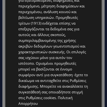
για εξατομικευμένες διαφημίσεις και
περιεχόμενο, μέτρηση διαφημίσεων και
περιεχομένου, ανάλυση κοινού και
βελτίωση υπηρεσιών.
Προμηθευτές
τρίτων (1913)
ενδέχεται επίσης να
επεξεργάζονται τα δεδομένα σας για
αυτούς και άλλους σκοπούς,
συμπεριλαμβανομένης της χρήσης
ακριβών δεδομένων γεωεντοπισμού και
χαρακτηριστικών συσκευής. Οι επιλογές
σας ισχύουν μόνο για αυτόν τον
ιστότοπο. Ορισμένοι προμηθευτές
μπορεί να βασίζονται σε έννομο
Topics
συμφέρον αντί για συγκατάθεση· έχετε το
δικαίωμα να αντιταχθείτε στις
Ρυθμίσεις
STORIES
διαφήμισης
. Μπορείτε να ανακαλέσετε τη
ΓΕΝΕΘΛΙΟΣ ΗΜΕΡΑ: Η ηλικία είναι μόνο ένας αριθμός – Οι
συγκατάθεσή σας οποιαδήποτε στιγμή
άνθρωποι και οι στιγμές είναι η πραγματική μας ιστορία
στις
Ρυθμίσεις cookies
.
Πολιτική
STORIES
Απορρήτου