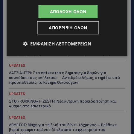
ΕΛΕΝΑ ΑΝΤΩΝΙΑΔΟΥ: Αγώνας ζωής για τη 37χρονη μητέρα
τριών παιδιών – Έρανος για τη θεραπεία της στην Αγγλία
ΑΠΟΔΟΧΉ ΌΛΩΝ
UPDATES
ΚΑΤΑΓΓΕΛΙΑ: Για άνδρα που φέρεται να παρενοχλούσε
ΑΠΌΡΡΙΨΗ ΌΛΩΝ
γυναίκες στο Δασούδι – Σε εξέλιξη οι αστυνομικές έρευνες
UPDATES
ΕΜΦΆΝΙΣΗ ΛΕΠΤΟΜΕΡΕΙΏΝ
ΛΕΥΚΩΣΙΑ: Γιατί ένας 16χρονος φέρεται να έβαλε φωτιά σε
ιστορική μπυραρία – Η Αστυνομία αναζητεί το κίνητρο
UPDATES
ΛΑΤΣΙΑ-ΓΕΡΙ: Στο επίκεντρο η δημιουργία δομών για
ασυνόδευτους ανήλικους – Αντιδρά ο Δήμος, στηρίζει υπό
προϋποθέσεις το Κίνημα Οικολόγων
UPDATES
ΣΤΟ «ΚΟΚΚΙΝΟ» Η ΖΕΣΤΗ: Νέα κίτρινη προειδοποίηση και
40άρια στο εσωτερικό
UPDATES
ΛΕΜΕΣΟΣ: Μάχη για τη ζωή του δίνει 18χρονος – Βρέθηκε
βαριά τραυματισμένος δίπλα από το ηλεκτρικό του