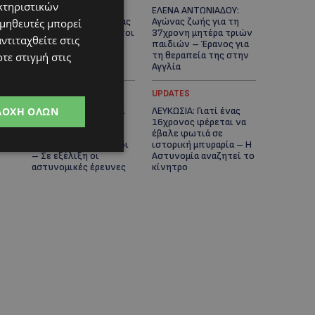
κτηριστικών
ΓΕΝΕΘΛΙΟΣ ΗΜΕΡΑ: Η
ΕΛΕΝΑ ΑΝΤΩΝΙΑΔΟΥ:
ηλικία είναι μόνο ένας
Αγώνας ζωής για τη
ομηθευτές μπορεί
αριθμός – Οι άνθρωποι
37χρονη μητέρα τριών
ντιταχθείτε στις
και οι στιγμές είναι η
παιδιών – Έρανος για
πραγματική μας
τη θεραπεία της στην
τε στιγμή στις
ιστορία
Αγγλία
UPDATES
UPDATES
ΔΟΧΉ ΌΛΩΝ
ΚΑΤΑΓΓΕΛΙΑ: Για άνδρα
ΛΕΥΚΩΣΙΑ: Γιατί ένας
που φέρεται να
16χρονος φέρεται να
παρενοχλούσε
έβαλε φωτιά σε
γυναίκες στο Δασούδι
ιστορική μπυραρία – Η
– Σε εξέλιξη οι
Αστυνομία αναζητεί το
αστυνομικές έρευνες
κίνητρο