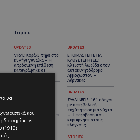
Topics
UPDATES
UPDATES
VIRAL: Κοράκι πήρε στο
ΕΤΟΙΜΑΣΤΕΙΤΕ ΓΙΑ
κυνήγι γυναίκα – Η
ΚΑΘΥΣΤΕΡΗΣΕΙΣ:
απρόσμενη επίθεση
Κλειστή λωρίδα στον
καταγράφηκε σε
αυτοκινητόδρομο
βίντεο
Αμμοχώστου –
Λάρνακας
UPDATES
UPDATES
για να
ΙΣΑΑΚ-ΣΟΛΩΜΟΥ:
ΣΥΛΛΗΨΕΙΣ: 161 οδηγοί
Κλείνουν συμβολικά
με υπερβολική
οδοφράγματα την
ταχύτητα σε μία νύχτα
αγνωριστικά και
Παρασκευή – Πού και τι
– Η παράβαση που
ση διαφημίσεων
ώρα θα γίνουν οι
κυριάρχησε στους
δράσεις
ελέγχους
 (1913)
πούς,
STORIES
STORIES