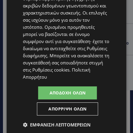
ακριβών δεδομένων γεωεντοπισμού και
ΚΟΛΟΜΒΙΑ: Τουλάχιστον 22 νεκροί από τον σεισμό
των 7,4 Ρίχτερ – Καταρρεύσεις κτιρίων και
χαρακτηριστικών συσκευής. Οι επιλογές
εγκλωβισμένοι στα συντρίμμια-(Δείτε τα βίντεο)
σας ισχύουν μόνο για αυτόν τον
ιστότοπο. Ορισμένοι προμηθευτές
UPDATES
μπορεί να βασίζονται σε έννομο
ΝΑΥΤΙΛΙΑΚΟ ΚΕΝΤΡΟ ΣΤΗ ΛΑΡΝΑΚΑ: Στα σκαριά
συμφέρον αντί για συγκατάθεση· έχετε το
επένδυση άνω των €100 εκατ. – Ποιος βρίσκεται στο
δικαίωμα να αντιταχθείτε στις
Ρυθμίσεις
τιμόνι του μεγάλου project-ΑΠΟΚΛΕΙΣΤΙΚΟ
διαφήμισης
. Μπορείτε να ανακαλέσετε τη
UPDATES
συγκατάθεσή σας οποιαδήποτε στιγμή
«ΣΕΙΡΗΝΕΣ»: Έπεσαν στη θάλασσα για έναν σκοπό –
στις
Ρυθμίσεις cookies
.
Πολιτική
120 γυναίκες κολύμπησαν στον Πρωταρά για την
Απορρήτου
Αροδαφνούσα-(Φώτο)
ΑΠΟΔΟΧΉ ΌΛΩΝ
ΑΠΌΡΡΙΨΗ ΌΛΩΝ
ΕΜΦΆΝΙΣΗ ΛΕΠΤΟΜΕΡΕΙΏΝ