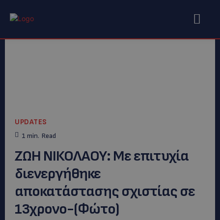
UPDATES
1
min.
Read
ΖΩΗ ΝΙΚΟΛΑΟΥ: Mε επιτυχία
διενεργήθηκε
αποκατάστασης σχιστίας σε
13χρονο-(Φώτο)