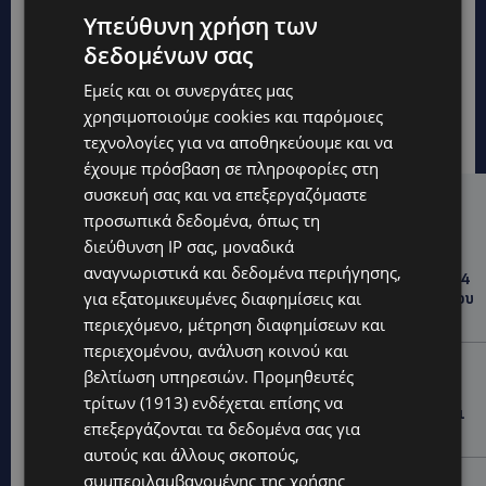
Υπεύθυνη χρήση των
δεδομένων σας
Εμείς και οι συνεργάτες μας
χρησιμοποιούμε cookies και παρόμοιες
τεχνολογίες για να αποθηκεύουμε και να
έχουμε πρόσβαση σε πληροφορίες στη
συσκευή σας και να επεξεργαζόμαστε
Hot this week
προσωπικά δεδομένα, όπως τη
διεύθυνση IP σας, μοναδικά
UPDATES
αναγνωριστικά και δεδομένα περιήγησης,
ΚΟΛΟΜΒΙΑ: Στους 77 οι νεκροί από τον σεισμό των 7,4
για εξατομικευμένες διαφημίσεις και
Ρίχτερ – Αγωνία για τον 6χρονο γιο του δημάρχου που
αγνοείται μέσα στα συντρίμμια
περιεχόμενο, μέτρηση διαφημίσεων και
περιεχομένου, ανάλυση κοινού και
UPDATES
βελτίωση υπηρεσιών.
Προμηθευτές
ΛΕΜΕΣΟΣ-ΤΡΟΟΔΟΥΣ: Κυκλοφοριακές ρυθμίσεις σε
τρίτων (1913)
ενδέχεται επίσης να
αυτοκινητόδρομους – Πότε ξεκινούν οι εργασίες και
επεξεργάζονται τα δεδομένα σας για
πού θα επηρεαστεί η κίνηση
αυτούς και άλλους σκοπούς,
συμπεριλαμβανομένης της χρήσης
UPDATES