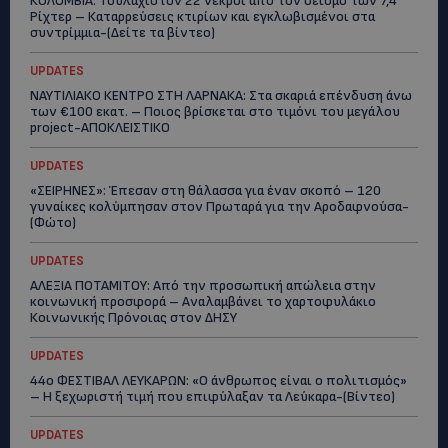
ΚΟΛΟΜΒΙΑ: Τουλάχιστον 22 νεκροί από τον σεισμό των 7,4
Ρίχτερ – Καταρρεύσεις κτιρίων και εγκλωβισμένοι στα
συντρίμμια-(Δείτε τα βίντεο)
UPDATES
ΝΑΥΤΙΛΙΑΚΟ ΚΕΝΤΡΟ ΣΤΗ ΛΑΡΝΑΚΑ: Στα σκαριά επένδυση άνω
των €100 εκατ. – Ποιος βρίσκεται στο τιμόνι του μεγάλου
project-ΑΠΟΚΛΕΙΣΤΙΚΟ
UPDATES
«ΣΕΙΡΗΝΕΣ»: Έπεσαν στη θάλασσα για έναν σκοπό – 120
γυναίκες κολύμπησαν στον Πρωταρά για την Αροδαφνούσα-
(Φώτο)
UPDATES
ΑΛΕΞΙΑ ΠΟΤΑΜΙΤΟΥ: Από την προσωπική απώλεια στην
κοινωνική προσφορά – Αναλαμβάνει το χαρτοφυλάκιο
Κοινωνικής Πρόνοιας στον ΔΗΣΥ
UPDATES
44ο ΦΕΣΤΙΒΑΛ ΛΕΥΚΑΡΩΝ: «Ο άνθρωπος είναι ο πολιτισμός»
– Η ξεχωριστή τιμή που επιφύλαξαν τα Λεύκαρα-(Βίντεο)
UPDATES