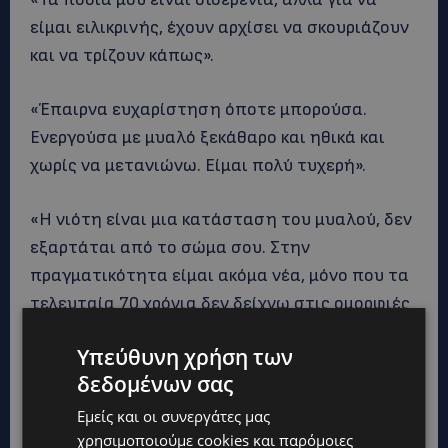
είμαι ειλικρινής, έχουν αρχίσει να σκουριάζουν
και να τρίζουν κάπως».
«Έπαιρνα ευχαρίστηση όποτε μπορούσα.
Ενεργούσα με μυαλό ξεκάθαρο και ηθικά και
χωρίς να μετανιώνω. Είμαι πολύ τυχερή».
«Η νιότη είναι μια κατάσταση του μυαλού, δεν
εξαρτάται από το σώμα σου. Στην
πραγματικότητα είμαι ακόμα νέα, μόνο που τα
τελευταία 70 χρόνια δεν δείχνω στις ομορφιές
μου».
Υπεύθυνη χρήση των
δεδομένων σας
Όταν, τέλος, κάποτε σε μια συνέντευξη ένας
δημοσιογράφος της είπε: «Μαντάμ, ελπίζω να
Εμείς και οι συνεργάτες μας
χρησιμοποιούμε cookies και παρόμοιες
τα ξαναπούμε την επόμενη χρονιά», εκείνη του