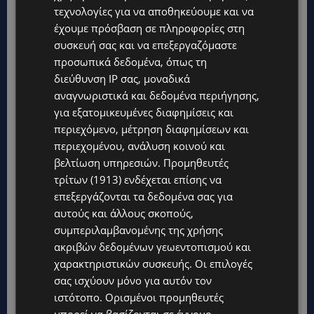
τεχνολογίες για να αποθηκεύουμε και να
απάντησε: «Γιατί όχι; Δεν είσαι τόσο
έχουμε πρόσβαση σε πληροφορίες στη
ηλικιωμένος, ακόμα εδώ θα είσαι!».
συσκευή σας και να επεξεργαζόμαστε
προσωπικά δεδομένα, όπως τη
διεύθυνση IP σας, μοναδικά
αναγνωριστικά και δεδομένα περιήγησης,
για εξατομικευμένες διαφημίσεις και
περιεχόμενο, μέτρηση διαφημίσεων και
περιεχομένου, ανάλυση κοινού και
βελτίωση υπηρεσιών.
Προμηθευτές
τρίτων (1913)
ενδέχεται επίσης να
επεξεργάζονται τα δεδομένα σας για
αυτούς και άλλους σκοπούς,
συμπεριλαμβανομένης της χρήσης
ακριβών δεδομένων γεωεντοπισμού και
χαρακτηριστικών συσκευής. Οι επιλογές
σας ισχύουν μόνο για αυτόν τον
ιστότοπο. Ορισμένοι προμηθευτές
μπορεί να βασίζονται σε έννομο