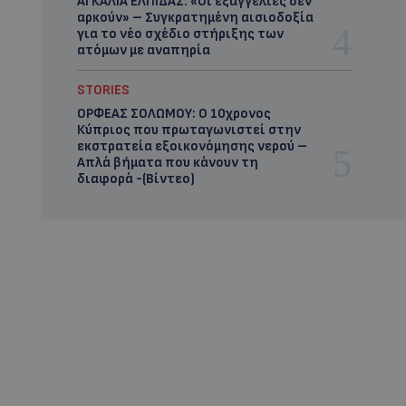
ΑΓΚΑΛΙΑ ΕΛΠΙΔΑΣ: «Οι εξαγγελίες δεν
αρκούν» – Συγκρατημένη αισιοδοξία
για το νέο σχέδιο στήριξης των
ατόμων με αναπηρία
STORIES
ΟΡΦΕΑΣ ΣΟΛΩΜΟΥ: Ο 10χρονος
Κύπριος που πρωταγωνιστεί στην
εκστρατεία εξοικονόμησης νερού –
Απλά βήματα που κάνουν τη
διαφορά -(Βίντεο)