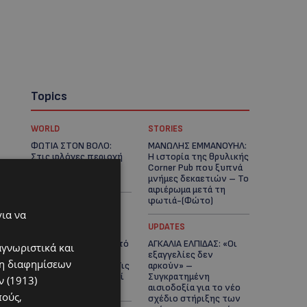
Topics
WORLD
STORIES
ΦΩΤΙΑ ΣΤΟΝ ΒΟΛΟ:
ΜΑΝΩΛΗΣ ΕΜΜΑΝΟΥΗΛ:
Στις φλόγες περιοχή
Η ιστορία της θρυλικής
πάνω από το αρχαίο
Corner Pub που ξυπνά
θέατρο Δημητριάδος
μνήμες δεκαετιών – Το
αφιέρωμα μετά τη
φωτιά-(Φώτο)
για να
UPDATES
UPDATES
ΘΕΣΣΑΛΟΝΙΚΗ: Σοκ από
ΑΓΚΑΛΙΑ ΕΛΠΙΔΑΣ: «Οι
αγνωριστικά και
την κακοποίηση
εξαγγελίες δεν
ση διαφημίσεων
άγριων χελωνών – Τις
αρκούν» –
έβαψαν με πορτοκαλί
Συγκρατημένη
 (1913)
λαδομπογιά-(Φώτο)
αισιοδοξία για το νέο
πούς,
σχέδιο στήριξης των