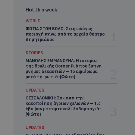
Hot this week
WORLD
ΦΩΤΙΑ ΣΤΟΝ ΒΟΛΟ: Στις φλόγες
περιοχή πάνω από το αρχαίο θέατρο
Δημητριάδος
STORIES
ΜΑΝΩΛΗΣ ΕΜΜΑΝΟΥΗΛ: Η ιστορία
της θρυλικής Corner Pub που ξυπνά
μνήμες δεκαετιών – Το αφιέρωμα
μετά τη φωτιά-(Φώτο)
UPDATES
ΘΕΣΣΑΛΟΝΙΚΗ: Σοκ από την
κακοποίηση άγριων χελωνών – Τις
έβαψαν με πορτοκαλί λαδομπογιά-
(Φώτο)
UPDATES