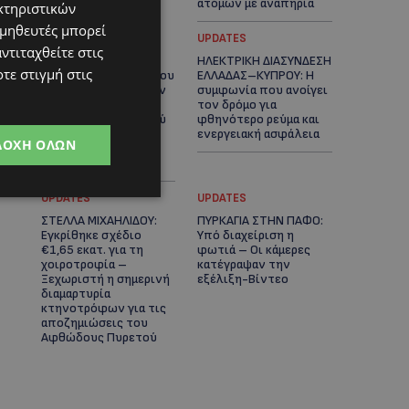
ατόμων με αναπηρία
κτηριστικών
ομηθευτές μπορεί
STORIES
UPDATES
ντιταχθείτε στις
ΟΡΦΕΑΣ ΣΟΛΩΜΟΥ: Ο
ΗΛΕΚΤΡΙΚΗ ΔΙΑΣΥΝΔΕΣΗ
τε στιγμή στις
10χρονος Κύπριος που
ΕΛΛΑΔΑΣ–ΚΥΠΡΟΥ: Η
πρωταγωνιστεί στην
συμφωνία που ανοίγει
εκστρατεία
τον δρόμο για
εξοικονόμησης νερού
φθηνότερο ρεύμα και
– Απλά βήματα που
ενεργειακή ασφάλεια
ΔΟΧΉ ΌΛΩΝ
κάνουν τη διαφορά -
(Βίντεο)
UPDATES
UPDATES
ΣΤΕΛΛΑ ΜΙΧΑΗΛΙΔΟΥ:
ΠΥΡΚΑΓΙΑ ΣΤΗΝ ΠΑΦΟ:
Εγκρίθηκε σχέδιο
Υπό διαχείριση η
€1,65 εκατ. για τη
φωτιά – Οι κάμερες
χοιροτροφία –
κατέγραψαν την
Ξεχωριστή η σημερινή
εξέλιξη-Βίντεο
διαμαρτυρία
κτηνοτρόφων για τις
αποζημιώσεις του
Αφθώδους Πυρετού