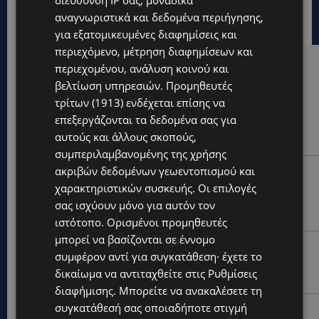
διεύθυνση IP σας, μοναδικά
αναγνωριστικά και δεδομένα περιήγησης,
για εξατομικευμένες διαφημίσεις και
περιεχόμενο, μέτρηση διαφημίσεων και
περιεχομένου, ανάλυση κοινού και
Hot this week
βελτίωση υπηρεσιών.
Προμηθευτές
UPDATES
τρίτων (1913)
ενδέχεται επίσης να
ΑΓΙΟΣ ΙΩΑΝΝΗΣ ΠΙΤΣΙΛΙΑΣ: Ξανανοίγει η πισίνα του
επεξεργάζονται τα δεδομένα σας για
χωριού – Μια ανάσα δροσιάς για κατοίκους και
αυτούς και άλλους σκοπούς,
επισκέπτες
συμπεριλαμβανομένης της χρήσης
ακριβών δεδομένων γεωεντοπισμού και
LIFESTYLE
χαρακτηριστικών συσκευής. Οι επιλογές
ΕΛΕΝΑ ΠΑΠΑΔΟΠΟΥΛΟΥ: Από τη σκηνή στην
Αντιπροεδρία του ΘΟΚ – «Μεγάλη τιμή και μεγάλη
σας ισχύουν μόνο για αυτόν τον
ευθύνη»
ιστότοπο. Ορισμένοι προμηθευτές
μπορεί να βασίζονται σε έννομο
VIBE NEWS
συμφέρον αντί για συγκατάθεση· έχετε το
Η Arla Protein συνεχίζει να καινοτομεί με το Arla
δικαίωμα να αντιταχθείτε στις
Ρυθμίσεις
Protein Food to Go.
διαφήμισης
. Μπορείτε να ανακαλέσετε τη
συγκατάθεσή σας οποιαδήποτε στιγμή
UPDATES