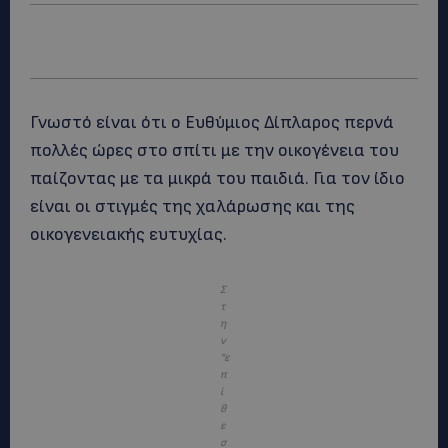
Γνωστό είναι ότι ο Ευθύμιος Δίπλαρος περνά
πολλές ώρες στο σπίτι με την οικογένεια του
παίζοντας με τα μικρά του παιδιά. Για τον ίδιο
είναι οι στιγμές της χαλάρωσης και της
οικογενειακής ευτυχίας.
Σ
τ
η
ν
“ε
π
ί
θ
ε
σ