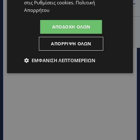
στις
Ρυθμίσεις cookies
.
Πολιτική
ΜΑΚΑΡΙΟΣ ΔΡΟΥΣΙΩΤΗΣ: «Δεν ξεκινήσαμε μόνοι μας» –
Η Αστυνομία ξεκαθαρίζει πώς άρχισε η έρευνα
Απορρήτου
UPDATES
ΑΠΟΔΟΧΉ ΌΛΩΝ
ΜΟΝΗ ΑΓΙΟΥ ΝΕΟΦΥΤΟΥ: «Για αποκατάσταση της
αλήθειας» – Όλα ξεκίνησαν για ένα δωμάτιο
ΑΠΌΡΡΙΨΗ ΌΛΩΝ
ΕΜΦΆΝΙΣΗ ΛΕΠΤΟΜΕΡΕΙΏΝ