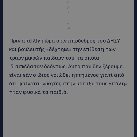
Α
ρ
γ
υ
ρ
ώ
Πριν από λίγη ώρα ο αντιπρόεδρος του ΔΗΣΥ
και βουλευτής «δέχτηκε» την επίθεση των
τριών μικρών παιδιών του, τα οποία
διασκέδασαν δεόντως. Αυτό που δεν ξέρουμε,
είναι εάν ο ίδιος νοιώθει ηττημένος γιατί από
ότι φαίνεται νικητές στην μεταξύ τους «πάλη»
ήταν φυσικά τα παιδιά.