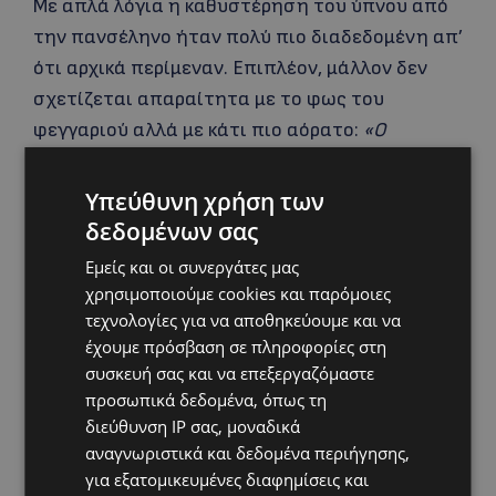
Με απλά λόγια η καθυστέρηση του ύπνου από
την πανσέληνο ήταν πολύ πιο διαδεδομένη απ’
ότι αρχικά περίμεναν. Επιπλέον, μάλλον δεν
σχετίζεται απαραίτητα με το φως του
φεγγαριού αλλά με κάτι πιο αόρατο:
«Ο
υπολογιστής σας είναι μάλλον πιο φωτεινός
από το φεγγάρι»
αναφέρει ο Casiraghi και
Υπεύθυνη χρήση των
συνεχίζει
«οπότε δεν μπορεί να εξηγηθεί γιατί
δεδομένων σας
οι φοιτητές στο Σιάτλ επηρεάστηκαν».
Με άλλα
Εμείς και οι συνεργάτες μας
λόγια, από τη στιγμή που ο φωτισμός και η
χρησιμοποιούμε cookies και παρόμοιες
τεχνολογία της σύγχρονης ζωής αποσυνδέουν
τεχνολογίες για να αποθηκεύουμε και να
πλήρως τους περισσότερους ανθρώπους από
έχουμε πρόσβαση σε πληροφορίες στη
συσκευή σας και να επεξεργαζόμαστε
το φως του φεγγαριού, πρέπει να υπάρχει ένας
προσωπικά δεδομένα, όπως τη
άλλος μηχανισμός που παίζει κάποιο ρόλο.
διεύθυνση IP σας, μοναδικά
αναγνωριστικά και δεδομένα περιήγησης,
Πηγή: in.gr
για εξατομικευμένες διαφημίσεις και