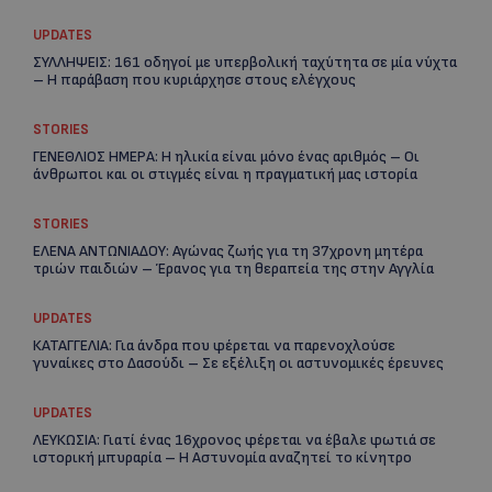
UPDATES
ΣΥΛΛΗΨΕΙΣ: 161 οδηγοί με υπερβολική ταχύτητα σε μία νύχτα
– Η παράβαση που κυριάρχησε στους ελέγχους
STORIES
ΓΕΝΕΘΛΙΟΣ ΗΜΕΡΑ: Η ηλικία είναι μόνο ένας αριθμός – Οι
άνθρωποι και οι στιγμές είναι η πραγματική μας ιστορία
STORIES
Re
ΕΛΕΝΑ ΑΝΤΩΝΙΑΔΟΥ: Αγώνας ζωής για τη 37χρονη μητέρα
Ar
τριών παιδιών – Έρανος για τη θεραπεία της στην Αγγλία
UPDATES
ΚΑΤΑΓΓΕΛΙΑ: Για άνδρα που φέρεται να παρενοχλούσε
γυναίκες στο Δασούδι – Σε εξέλιξη οι αστυνομικές έρευνες
UPDATES
ΛΕΥΚΩΣΙΑ: Γιατί ένας 16χρονος φέρεται να έβαλε φωτιά σε
ιστορική μπυραρία – Η Αστυνομία αναζητεί το κίνητρο