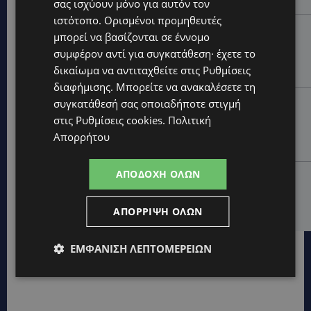
σας ισχύουν μόνο για αυτόν τον
ιστότοπο. Ορισμένοι προμηθευτές
UPDATES
μπορεί να βασίζονται σε έννομο
ΑΓΙΟΣ ΙΩΑΝΝΗΣ ΠΙΤΣΙΛΙΑΣ: Ξανανοίγει η πισίνα του
συμφέρον αντί για συγκατάθεση· έχετε το
χωριού – Μια ανάσα δροσιάς για κατοίκους και
δικαίωμα να αντιταχθείτε στις
Ρυθμίσεις
επισκέπτες
διαφήμισης
. Μπορείτε να ανακαλέσετε τη
LIFESTYLE
συγκατάθεσή σας οποιαδήποτε στιγμή
στις
Ρυθμίσεις cookies
.
Πολιτική
ΕΛΕΝΑ ΠΑΠΑΔΟΠΟΥΛΟΥ: Από τη σκηνή στην
Αντιπροεδρία του ΘΟΚ – «Μεγάλη τιμή και μεγάλη
Απορρήτου
ευθύνη»
ΑΠΟΔΟΧΉ ΌΛΩΝ
VIBE NEWS
ARLA PROTEIN: Συνεχίζει να καινοτομεί με το Arla
Protein Food to Go.
ΑΠΌΡΡΙΨΗ ΌΛΩΝ
ΕΜΦΆΝΙΣΗ ΛΕΠΤΟΜΕΡΕΙΏΝ