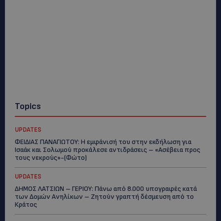
Topics
UPDATES
ΦΕΙΔΙΑΣ ΠΑΝΑΓΙΩΤΟΥ: Η εμφάνισή του στην εκδήλωση για
Ισαάκ και Σολωμού προκάλεσε αντιδράσεις – «Ασέβεια προς
τους νεκρούς»-(Φώτο)
UPDATES
ΔΗΜΟΣ ΛΑΤΣΙΩΝ – ΓΕΡΙΟΥ: Πάνω από 8.000 υπογραφές κατά
των Δομών Ανηλίκων – Ζητούν γραπτή δέσμευση από το
Κράτος