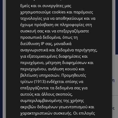
Εμείς και οι συνεργάτες μας
χρησιμοποιούμε cookies και παρόμοιες
τεχνολογίες για να αποθηκεύουμε και να
έχουμε πρόσβαση σε πληροφορίες στη
συσκευή σας και να επεξεργαζόμαστε
προσωπικά δεδομένα, όπως τη
διεύθυνση IP σας, μοναδικά
αναγνωριστικά και δεδομένα περιήγησης,
για εξατομικευμένες διαφημίσεις και
περιεχόμενο, μέτρηση διαφημίσεων και
Hot this week
περιεχομένου, ανάλυση κοινού και
UPDATES
βελτίωση υπηρεσιών.
Προμηθευτές
ΦΕΙΔΙΑΣ ΠΑΝΑΓΙΩΤΟΥ: Η εμφάνισή του στην εκδήλωση
τρίτων (1913)
ενδέχεται επίσης να
για Ισαάκ και Σολωμού προκάλεσε αντιδράσεις –
επεξεργάζονται τα δεδομένα σας για
«Ασέβεια προς τους νεκρούς»-(Φώτο)
αυτούς και άλλους σκοπούς,
συμπεριλαμβανομένης της χρήσης
UPDATES
ακριβών δεδομένων γεωεντοπισμού και
ΔΗΜΟΣ ΛΑΤΣΙΩΝ – ΓΕΡΙΟΥ: Πάνω από 8.000 υπογραφές
κατά των Δομών Ανηλίκων – Ζητούν γραπτή
χαρακτηριστικών συσκευής. Οι επιλογές
δέσμευση από το Κράτος