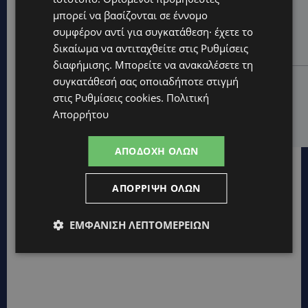
STORIES
μπορεί να βασίζονται σε έννομο
ΜΑΡΙΝΟΣ ΚΩΝΣΤΑΝΤΙΝΙΔΗΣ: Οι πρωτοβουλίες για να
συμφέρον αντί για συγκατάθεση· έχετε το
ξαναζωντανέψει η Μακαρίου και το κέντρο της
δικαίωμα να αντιταχθείτε στις
Ρυθμίσεις
Λευκωσίας-(Βίντεο)
διαφήμισης
. Μπορείτε να ανακαλέσετε τη
UPDATES
συγκατάθεσή σας οποιαδήποτε στιγμή
στις
Ρυθμίσεις cookies
.
Πολιτική
ΤΡΟΧΑΙΟ ΣΤΗΝ ΛΕΥΚΩΣΙΑ: Χειροπέδες και στη σύζυγο
του 27χρονου – Φέρεται να παραπλάνησε την
Απορρήτου
Αστυνομία
ΑΠΟΔΟΧΉ ΌΛΩΝ
ΑΠΌΡΡΙΨΗ ΌΛΩΝ
ΕΜΦΆΝΙΣΗ ΛΕΠΤΟΜΕΡΕΙΏΝ