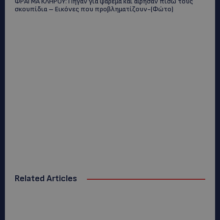
ΦΡΑΓΜΑ ΚΛΗΡΟΥ: Πήγαν για ψάρεμα και άφησαν πίσω τους
σκουπίδια – Εικόνες που προβληματίζουν-(Φώτο)
Related Articles