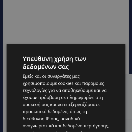
Υπεύθυνη χρήση των
δεδομένων σας
Εμείς και οι συνεργάτες μας
χρησιμοποιούμε cookies και παρόμοιες
Hot this week
τεχνολογίες για να αποθηκεύουμε και να
UPDATES
έχουμε πρόσβαση σε πληροφορίες στη
ΑΛΕΞΙΑ ΠΟΤΑΜΙΤΟΥ: Από την προσωπική απώλεια
συσκευή σας και να επεξεργαζόμαστε
στην κοινωνική προσφορά – Αναλαμβάνει το
προσωπικά δεδομένα, όπως τη
χαρτοφυλάκιο Κοινωνικής Πρόνοιας στον ΔΗΣΥ
διεύθυνση IP σας, μοναδικά
αναγνωριστικά και δεδομένα περιήγησης,
UPDATES