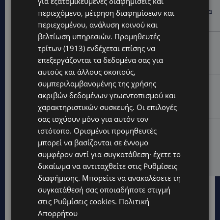
για εξατομικευμένες διαφημίσεις και
44ο ΦΕΣΤΙΒΑΛ ΛΕΥΚΑΡΩΝ: «Ο άνθρωπος είναι ο
πολιτισμός» – Η ξεχωριστή τιμή που επιφύλαξαν τα
περιεχόμενο, μέτρηση διαφημίσεων και
Λεύκαρα-(Βίντεο)
περιεχομένου, ανάλυση κοινού και
βελτίωση υπηρεσιών.
Προμηθευτές
UPDATES
τρίτων (1913)
ενδέχεται επίσης να
ΜΑΚΑΡΙΟΣ ΔΡΟΥΣΙΩΤΗΣ: Ζητά τη στήριξη του κοινού
επεξεργάζονται τα δεδομένα σας για
για τα δικαστικά έξοδα-Τι λέει ο ίδιος-(Βίντεο)
αυτούς και άλλους σκοπούς,
συμπεριλαμβανομένης της χρήσης
UPDATES
ακριβών δεδομένων γεωεντοπισμού και
ΝΙΚΟΣ ΚΑΖΑΝΤΖΑΚΗΣ: Γιατί το έργο του εξακολουθεί
χαρακτηριστικών συσκευής. Οι επιλογές
να μας αφορά
σας ισχύουν μόνο για αυτόν τον
UPDATES
ιστότοπο. Ορισμένοι προμηθευτές
ΝΟΣΟΚΟΜΕΙΟ ΛΕΜΕΣΟΥ: «Θα γινόμουν εγώ τα μάτια
μπορεί να βασίζονται σε έννομο
του» – Συγκλονίζει η μητέρα του 4χρονου Μάριου:
συμφέρον αντί για συγκατάθεση· έχετε το
«Ζούμε σε μια επικίνδυνη πόλη» -(Βίντεο)
δικαίωμα να αντιταχθείτε στις
Ρυθμίσεις
διαφήμισης
. Μπορείτε να ανακαλέσετε τη
συγκατάθεσή σας οποιαδήποτε στιγμή
στις
Ρυθμίσεις cookies
.
Πολιτική
Απορρήτου